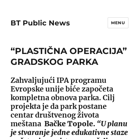
BT Public News
MENU
“PLASTIČNA OPERACIJA”
GRADSKOG PARKA
Zahvaljujući IPA programu
Evropske unije biće započeta
kompletna obnova parka. Cilj
projekta je da park postane
centar društvenog života
meštana
Bačke Topole.
“U planu
je stvaranje jedne edukativne staze