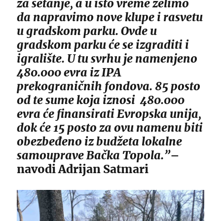
za šetanje, a u isto vreme želimo
da napravimo nove klupe i rasvetu
u gradskom parku. Ovde u
gradskom parku će se izgraditi i
igralište. U tu svrhu je namenjeno
480.000 evra iz IPA
prekograničnih fondova. 85 posto
od te sume koja iznosi 480.000
evra će finansirati Evropska unija,
dok će 15 posto za ovu namenu biti
obezbeđeno iz budžeta lokalne
samouprave Bačka Topola.”
–
navodi Adrijan Satmari