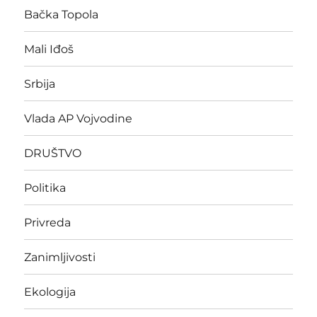
Bačka Topola
Mali Iđoš
Srbija
Vlada AP Vojvodine
DRUŠTVO
Politika
Privreda
Zanimljivosti
Ekologija