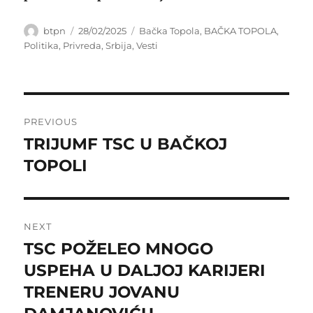
Author
Posted
Categories
btpn
28/02/2025
Bačka Topola
,
BAČKA TOPOLA
,
on
Politika
,
Privreda
,
Srbija
,
Vesti
Post
PREVIOUS
navigation
TRIJUMF TSC U BAČKOJ
Previous
post:
TOPOLI
NEXT
TSC POŽELEO MNOGO
Next
post:
USPEHA U DALJOJ KARIJERI
TRENERU JOVANU