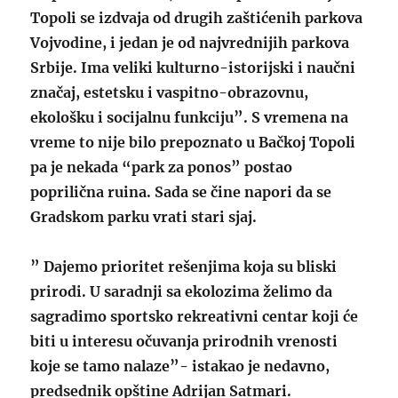
Topoli se izdvaja od drugih zaštićenih parkova
Vojvodine, i jedan je od najvrednijih parkova
Srbije. Ima veliki kulturno-istorijski i naučni
značaj, estetsku i vaspitno-obrazovnu,
ekološku i socijalnu funkciju”. S vremena na
vreme to nije bilo prepoznato u Bačkoj Topoli
pa je nekada “park za ponos” postao
poprilična ruina. Sada se čine napori da se
Gradskom parku vrati stari sjaj.
” Dajemo prioritet rešenjima koja su bliski
prirodi. U saradnji sa ekolozima želimo da
sagradimo sportsko rekreativni centar koji će
biti u interesu očuvanja prirodnih vrenosti
koje se tamo nalaze”- istakao je nedavno,
predsednik opštine Adrijan Satmari.