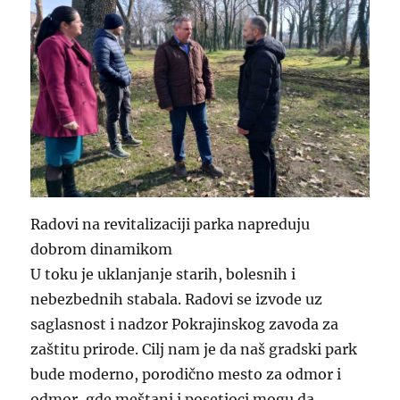
Radovi na revitalizaciji parka napreduju
dobrom dinamikom
U toku je uklanjanje starih, bolesnih i
nebezbednih stabala. Radovi se izvode uz
saglasnost i nadzor Pokrajinskog zavoda za
zaštitu prirode. Cilj nam je da naš gradski park
bude moderno, porodično mesto za odmor i
odmor, gde meštani i posetioci mogu da