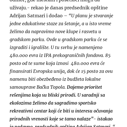
uživaju.- rekao je danas predsednik opštine
Adrijan Satmari i dodao –
“U planu je stvaranje
jedne edukativne staze za šetanje, a u isto vreme
želimo da napravimo nove klupe i rasvetu u
gradskom parku. Ovde u gradskom parku će se
izgraditi i igralište. U tu svrhu je namenjeno
480.000 evra iz IPA prekograničnih fondova. 85
posto od te sume koja iznosi 480.000 evra će
finansirati Evropska unija, dok će 15 posto za ovu
namenu biti obezbeđeno iz budžeta lokalne
samouprave Bačka Topola.
Dajemo prioritet
rešenjima koja su bliski prirodi. U saradnji sa
ekolozima želimo da sagradimo sportsko
rekreativni centar koji će biti u interesu očuvanja
prirodnih vrenosti koje se tamo nalaze”- istakao
je nedavno, predsednik opštine Adrijan Satmari.
“