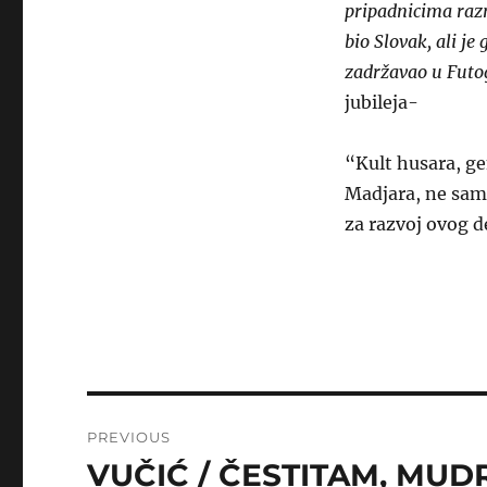
pripadnicima raz
bio Slovak, ali je
zadržavao u Futog
jubileja-
“Kult husara, g
Madjara, ne sam
za razvoj ovog 
Post
PREVIOUS
navigation
VUČIĆ / ČESTITAM, M
Previous