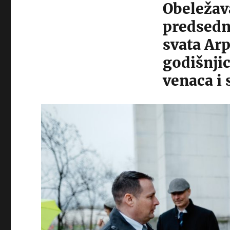
Obeležava
predsedn
svata Ar
godišnjic
venaca i