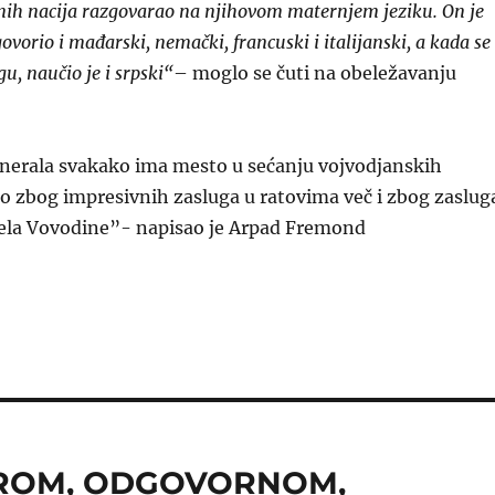
nih nacija razgovarao na njihovom maternjem jeziku. On je
 govorio i mađarski, nemački, francuski i italijanski, a kada se
u, naučio je i srpski“
– moglo se čuti na obeležavanju
enerala svakako ima mesto u sećanju vojvodjanskih
o zbog impresivnih zasluga u ratovima več i zbog zaslug
dela Vovodine”- napisao je Arpad Fremond
UDROM, ODGOVORNOM,