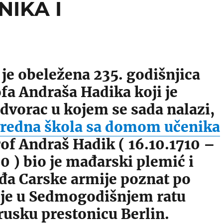
NIKA I
je obeležena 235. godišnjica
fa Andraša Hadika koji je
dvorac u kojem se sada nalazi,
vredna škola sa domom učenika
rof Andraš Hadik ( 16.10.1710 –
0 ) bio je mađarski plemić i
đa Carske armije poznat po
 je u Sedmogodišnjem ratu
rusku prestonicu Berlin.