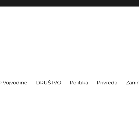
P Vojvodine
DRUŠTVO
Politika
Privreda
Zanim