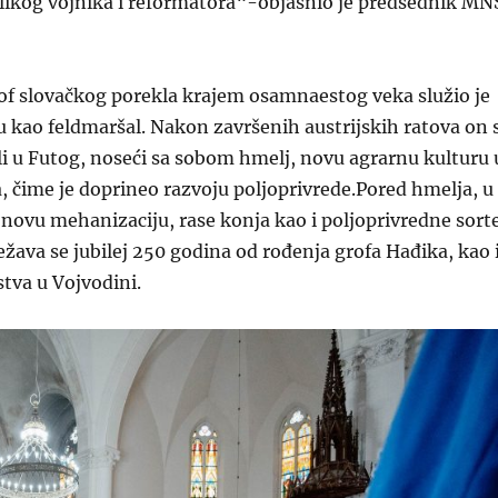
ikog vojnika i reformatora“-objasnio je predsednik MN
of slovačkog porekla krajem osamnaestog veka služio je
 kao feldmaršal. Nakon završenih austrijskih ratova on 
i u Futog, noseći sa sobom hmelj, novu agrarnu kulturu 
 čime je doprineo razvoju poljoprivrede.Pored hmelja, u
 novu mehanizaciju, rase konja kao i poljoprivredne sorte
žava se jubilej 250 godina od rođenja grofa Hađika, kao 
tva u Vojvodini.