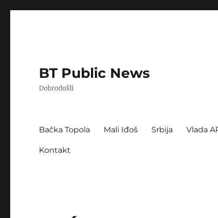
BT Public News
Dobrodošli
Bačka Topola
Mali Iđoš
Srbija
Vlada A
Kontakt