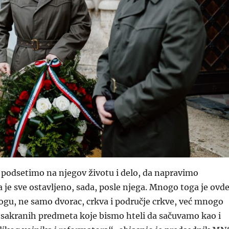
 podsetimo na njegov životu i delo, da napravimo
a je sve ostavljeno, sada, posle njega. Mnogo toga je ovd
ogu, ne samo dvorac, crkva i područje crkve, već mnogo
a sakranih predmeta koje bismo hteli da sačuvamo kao i