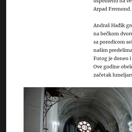
uspomenu na vel
Arpad Fremond.
Andraš Hađik gr
na bečkom dvoru
sa porodicom sel
našim predelima,
Futog je doneo i
Ove godine obele
začetak hmeljars