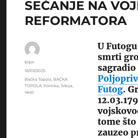
SEĆANJE NA VOJ
REFORMATORA
U Futogu 
smrti gro
Author
btpn
sagradio 
Posted
16/03/2025
Poljopri
on
Categories
Bačka Topola
,
BAČKA
TOPOLA
,
Politika
,
Srbija
,
Futog
. G
Vesti
12.03.179
vojskovo
tome što
zauzeo p