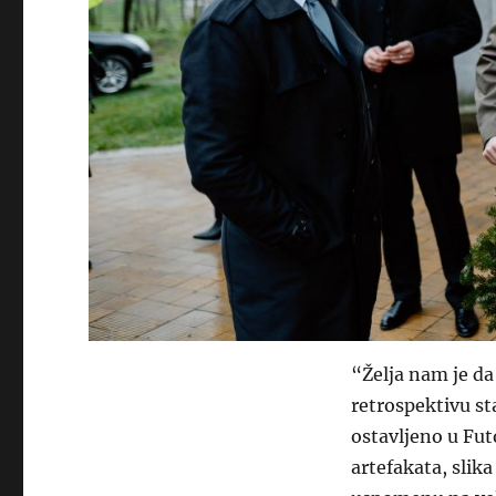
“Želja nam je da
retrospektivu st
ostavljeno u Fut
artefakata, slik