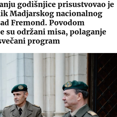
nju godišnjice prisustvovao je
ik Madjarskog nacionalnog
pad Fremond.
Povodom
e su održani misa, polaganje
 svečani program