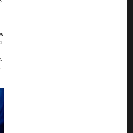
S
se
u
.
i