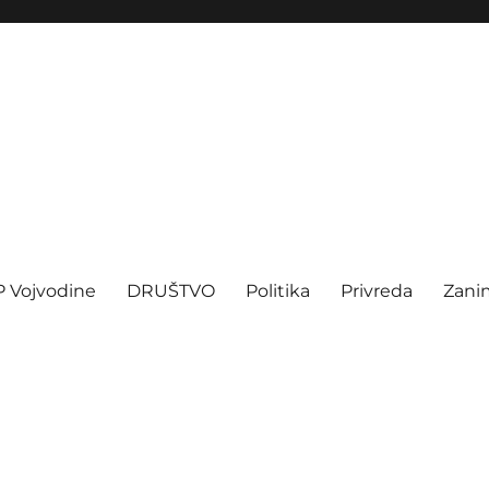
P Vojvodine
DRUŠTVO
Politika
Privreda
Zanim