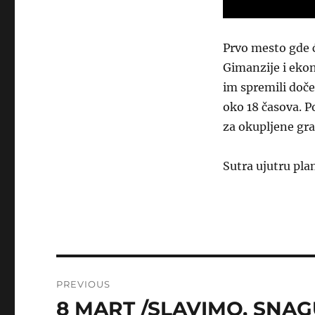
Prvo mesto gde ć
Gimanzije i eko
im spremili doč
oko 18 časova. P
za okupljene gr
Sutra ujutru pla
Post
PREVIOUS
navigation
8 MART /SLAVIMO, SNAG
Previous