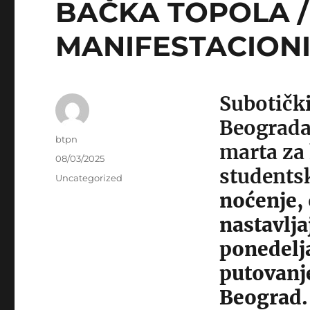
BAČKA TOPOLA / 
MANIFESTACIONI
Subotički
Beograda,
Author
btpn
marta za 
Posted
08/03/2025
students
on
Categories
Uncategorized
noćenje,
nastavlja
ponedelja
putovanj
Beograd.