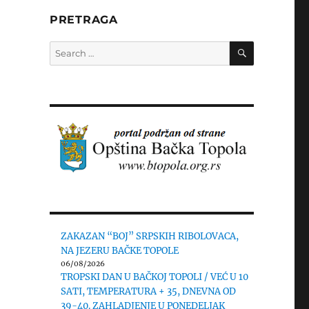
PRETRAGA
SEARCH
Search
for:
ZAKAZAN “BOJ” SRPSKIH RIBOLOVACA,
NA JEZERU BAČKE TOPOLE
06/08/2026
TROPSKI DAN U BAČKOJ TOPOLI / VEĆ U 10
SATI, TEMPERATURA + 35, DNEVNA OD
39-40. ZAHLADJENJE U PONEDELJAK