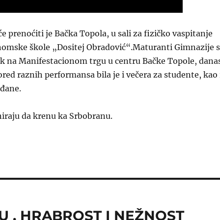
e prenoćiti je Bačka Topola, u sali za fizičko vaspitanje
nomske škole „Dositej Obradović“.Maturanti Gimnazije 
ek na Manifestacionom trgu u centru Bačke Topole, dana
ored raznih performansa bila je i večera za studente, kao 
ađane.
niraju da krenu ka Srbobranu.
U , HRABROST I NEŽNOST