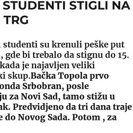
STUDENTI STIGLI NA
 TRG
 studenti su krenuli peške put
 gde bi trebalo da stignu do 15.
kada je najavljen veliki
ki skup.
Bačka Topola prvo
 onda Srbobran, posle
ju za Novi Sad, tamo stižu u
k. Predvidjeno da tri dana traje
e do Novog Sada. Potom , za