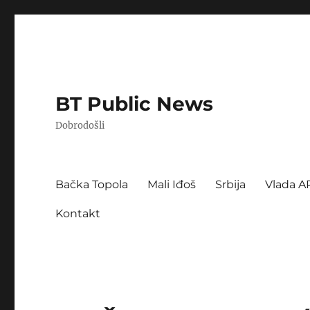
BT Public News
Dobrodošli
Bačka Topola
Mali Iđoš
Srbija
Vlada A
Kontakt