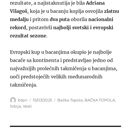
rezultate, a najistaknutija je bila
Adriana
Vilagoš
, koja je u bacanju koplja osvojila
zlatnu
medalju
i pritom
dva puta
oborila
nacionalni
rekord
, postavivši
najbolji svetski i evropski
rezultat sezone
.
Evropski kup u bacanjima okupio je najbolje
bacače sa kontinenta i predstavljao jedno od
najvažnijih prolećnih takmičenja u bacanjima,
uoči predstojećih velikih međunarodnih
takmičenja.
Author
Posted
Categories
btpn
15/03/2025
Bačka Topola
,
BAČKA TOPOLA
,
on
Srbija
,
Vesti