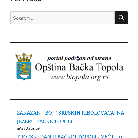
SE
Search
for:
ZAKAZAN “BOJ” SRPSKIH RIBOLOVACA, NA
JEZERU BAČKE TOPOLE
06/08/2026
TROPSKI DAN U BAČKOJ TOPOLI / VEĆ U 10