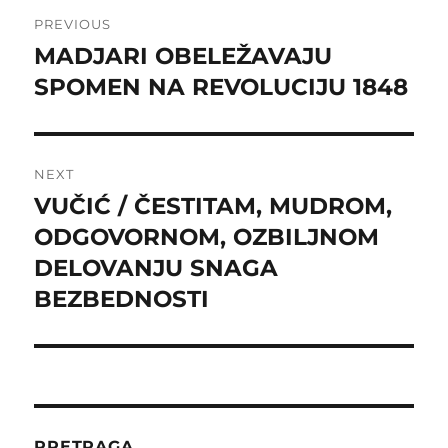
Post
PREVIOUS
navigation
MADJARI OBELEŽAVAJU
Previous
post:
SPOMEN NA REVOLUCIJU 1848
NEXT
VUČIĆ / ČESTITAM, MUDROM,
Next
post:
ODGOVORNOM, OZBILJNOM
DELOVANJU SNAGA
BEZBEDNOSTI
PRETRAGA