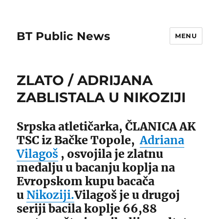
BT Public News
MENU
ZLATO / ADRIJANA
ZABLISTALA U NIKOZIJI
Srpska atletičarka, ČLANICA AK
TSC iz Bačke Topole,
Adriana
Vilagoš
, osvojila je zlatnu
medalju u bacanju koplja na
Evropskom kupu bacača
u
Nikoziji.
Vilagoš je u drugoj
seriji bacila koplje 66,88