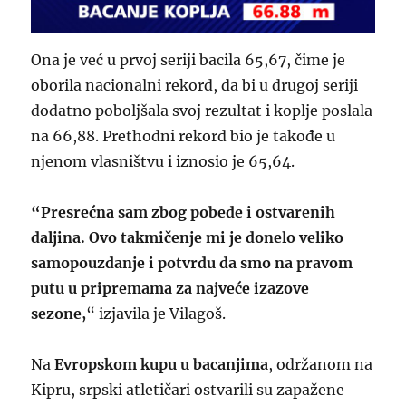
Ona je već u prvoj seriji bacila 65,67, čime je
oborila nacionalni rekord, da bi u drugoj seriji
dodatno poboljšala svoj rezultat i koplje poslala
na 66,88. Prethodni rekord bio je takođe u
njenom vlasništvu i iznosio je 65,64.
“Presrećna sam zbog pobede i ostvarenih
daljina. Ovo takmičenje mi je donelo veliko
samopouzdanje i potvrdu da smo na pravom
putu u pripremama za najveće izazove
sezone,
“ izjavila je Vilagoš.
Na
Evropskom kupu u bacanjima
, održanom na
Kipru, srpski atletičari ostvarili su zapažene