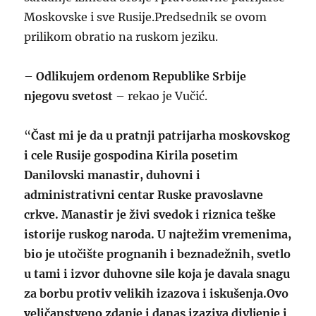
Moskovske i sve Rusije.Predsednik se ovom
prilikom obratio na ruskom jeziku.
–
Odlikujem ordenom Republike Srbije
njegovu svetost
– rekao je Vučić.
“
Čast mi je da u pratnji patrijarha moskovskog
i cele Rusije gospodina Kirila posetim
Danilovski manastir, duhovni i
administrativni centar Ruske pravoslavne
crkve. Manastir je živi svedok i riznica teške
istorije ruskog naroda. U najtežim vremenima,
bio je utočište prognanih i beznadežnih, svetlo
u tami i izvor duhovne sile koja je davala snagu
za borbu protiv velikih izazova i iskušenja.Ovo
veličanstveno zdanje i danas izaziva divljenje i