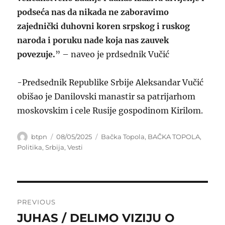
podseća nas da nikada ne zaboravimo
zajednički duhovni koren srpskog i ruskog
naroda i poruku nade koja nas zauvek
povezuje.
” – naveo je prdsednik Vučić
-Predsednik Republike Srbije Aleksandar Vučić
obišao je Danilovski manastir sa patrijarhom
moskovskim i cele Rusije gospodinom Kirilom.
Author
Posted
Categories
btpn
08/05/2025
Bačka Topola
,
BAČKA TOPOLA
,
on
Politika
,
Srbija
,
Vesti
Post
PREVIOUS
navigation
JUHAS / DELIMO VIZIJU O
Previous