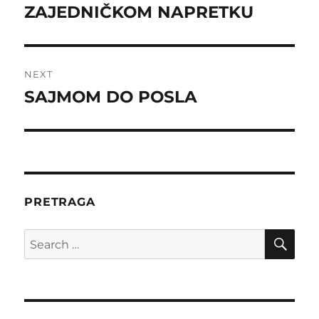
post:
ZAJEDNIČKOM NAPRETKU
NEXT
SAJMOM DO POSLA
Next
post:
PRETRAGA
SE
Search
for: