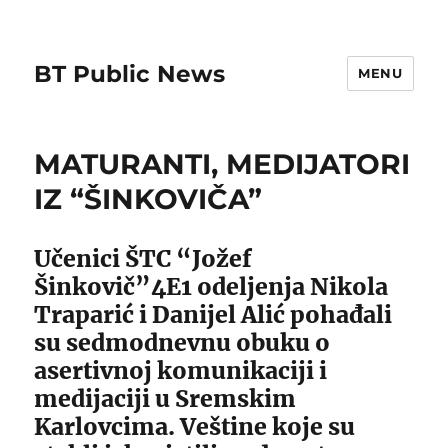
BT Public News
MENU
MATURANTI, MEDIJATORI
IZ “ŠINKOVIČA”
Učenici ŠTC “Jožef
Šinkovič”4E1 odeljenja Nikola
Traparić i Danijel Alić pohađali
su sedmodnevnu obuku o
asertivnoj komunikaciji i
medijaciji u Sremskim
Karlovcima. Veštine koje su