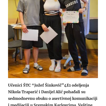
Učenici ŠTC “Jožef Šinkovič”4E1 odeljenja
Nikola Traparić i Danijel Alić pohađali su
sedmodnevnu obuku o asertivnoj komunikaciji
i medijaciji u Sremskim Karlovcima. Veštine