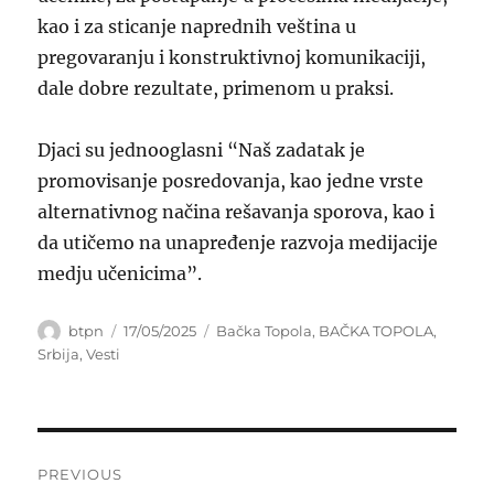
kao i za sticanje naprednih veština u
pregovaranju i konstruktivnoj komunikaciji,
dale dobre rezultate, primenom u praksi.
Djaci su jednooglasni “Naš zadatak je
promovisanje posredovanja, kao jedne vrste
alternativnog načina rešavanja sporova, kao i
da utičemo na unapređenje razvoja medijacije
medju učenicima”.
Author
Posted
Categories
btpn
17/05/2025
Bačka Topola
,
BAČKA TOPOLA
,
on
Srbija
,
Vesti
Post
PREVIOUS