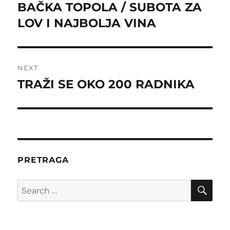
navigation
BAČKA TOPOLA / SUBOTA ZA
Previous
post:
LOV I NAJBOLJA VINA
NEXT
TRAŽI SE OKO 200 RADNIKA
Next
post:
PRETRAGA
SE
Search
for: