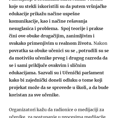
koje su stekli iskoristili su da putem vršnjačke
edukacije prikažu načine uspešne
komunikacije, kao i načine rešavanja
nesuglasica i problema. Spoj teorije i prakse
čini ove obuke drugačijim, zanimljivim i
svakako primenjivim u realnom životu.
Nakon
povratka sa obuke učenici su se , potrudili su se
da motivišu učenike prvog i drugog razreda da
se i sami priključe ovakvim i sličnim
edukacijama. Sazvali su i Učenički parlament
kako bi zajednički doneli odluku o tome koji
projekat može da se sprovede u školi, a da bude
koristan za sve učenike.
Organizatori kažu da radionice o medijaciji za
učenike, za postupanje u procesima medijacije,