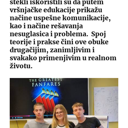
stekli iskoristili su da putem
vršnjačke edukacije prikažu
načine uspešne komunikacije,
kao i načine rešavanja
nesuglasica i problema. Spoj
teorije i prakse čini ove obuke
drugačijim, zanimljivim i
svakako primenjivim u realnom
životu.