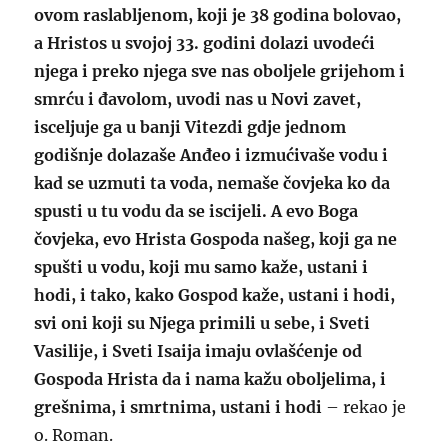
ovom raslabljenom, koji je 38 godina bolovao,
a Hristos u svojoj 33. godini dolazi uvodeći
njega i preko njega sve nas oboljele grijehom i
smrću i đavolom, uvodi nas u Novi zavet,
isceljuje ga u banji Vitezdi gdje jednom
godišnje dolazaše Anđeo i izmućivaše vodu i
kad se uzmuti ta voda, nemaše čovjeka ko da
spusti u tu vodu da se iscijeli. A evo Boga
čovjeka, evo Hrista Gospoda našeg, koji ga ne
spušti u vodu, koji mu samo kaže, ustani i
hodi, i tako, kako Gospod kaže, ustani i hodi,
svi oni koji su Njega primili u sebe, i Sveti
Vasilije, i Sveti Isaija imaju ovlašćenje od
Gospoda Hrista da i nama kažu oboljelima, i
grešnima, i smrtnima, ustani i hodi
– rekao je
o. Roman.