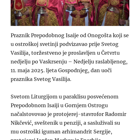
Praznik Prepodobnog Isaije od Onogošta koji se
u ostroškoj svetinji podvizavao prije Svetog
Vasilija, toržestveno je proslavljen u Četvrtu
nedjelju po Vaskrsenju – Nedjelju raslabljenog,
11. maja 2025. ljeta Gospodnjeg, dan uoči
praznika Svetog Vasilija.
Svetom Liturgijom u paraklisu posvećenom
Prepodobnom Isaiji u Gornjem Ostrogu
načalstovovao je protojerej-stavrofor Radomir
Nikčević, sveštenik u penziji, a sasluživali su
mu ostroški iguman arhimandrit Sergije,