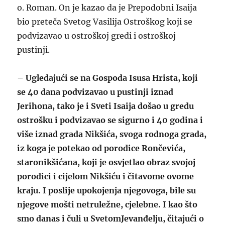
o. Roman. On je kazao da je Prepodobni Isaija
bio preteča Svetog Vasilija Ostroškog koji se
podvizavao u ostroškoj gredi i ostroškoj
pustinji.
–
Ugledajući se na Gospoda Isusa Hrista, koji
se 40 dana podvizavao u pustinji iznad
Jerihona, tako je i Sveti Isaija došao u gredu
ostrošku i podvizavao se sigurno i 40 godina i
više iznad grada Nikšića, svoga rodnoga grada,
iz koga je potekao od porodice Rončevića,
staronikšićana, koji je osvjetlao obraz svojoj
porodici i cijelom Nikšiću i čitavome ovome
kraju. I poslije upokojenja njegovoga, bile su
njegove mošti netruležne, cjelebne. I kao što
smo danas i čuli u SvetomJevanđelju, čitajući o