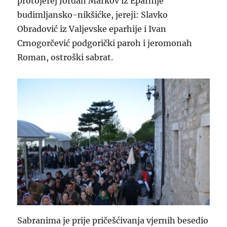
protojerej Jordan Markov iz Eparhije
budimljansko-nikšićke, jereji: Slavko
Obradović iz Valjevske eparhije i Ivan
Crnogorčević podgorički paroh i jeromonah
Roman, ostroški sabrat.
Sabranima je prije pričešćivanja vjernih besedio