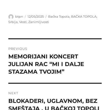
Author
Posted
Categories
btpn
12/05/2025
Bačka Topola
,
BAČKA TOPOLA
,
on
Srbija
,
Vesti
,
Zanimljivosti
Post
PREVIOUS
navigation
MEMORIJANI KONCERT
Previous
post:
JULIJAN RAC “MI I DALJE
STAZAMA TVOJIM”
NEXT
BLOKADERI, UGLAVNOM, BEZ
Next
post:
SMEŠTAJA , U BAČKOJ TOPOLI