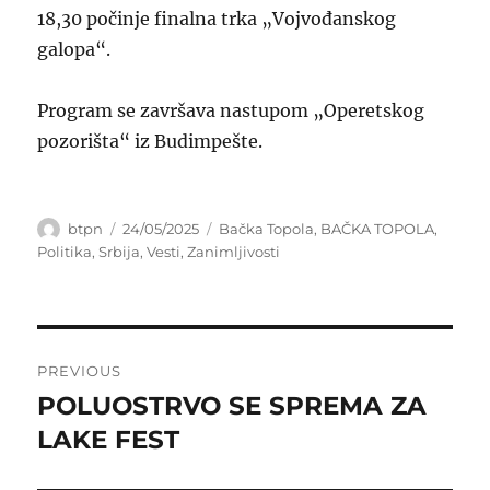
18,30 počinje finalna trka „Vojvođanskog
galopa“.
Program se završava nastupom „Operetskog
pozorišta“ iz Budimpešte.
Author
Posted
Categories
btpn
24/05/2025
Bačka Topola
,
BAČKA TOPOLA
,
on
Politika
,
Srbija
,
Vesti
,
Zanimljivosti
Post
PREVIOUS
navigation
POLUOSTRVO SE SPREMA ZA
Previous
post:
LAKE FEST