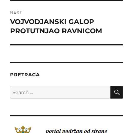
NEXT
VOJVODJANSKI GALOP
Next
post:
PROTUTNJAO RAVNICOM
PRETRAGA
SE
Search
for: