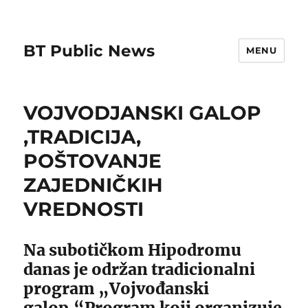
BT Public News
MENU
VOJVODJANSKI GALOP
,TRADICIJA,
POŠTOVANJE
ZAJEDNIČKIH
VREDNOSTI
Na subotičkom Hipodromu
danas je održan tradicionalni
program „Vojvođanski
galop.“Program koji organizuje