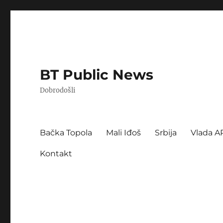
BT Public News
Dobrodošli
Bačka Topola
Mali Iđoš
Srbija
Vlada A
Kontakt