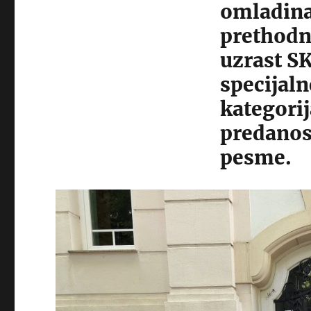
omladina 
prethodni
uzrast SK
specijal
kategorij
predanost
pesme.