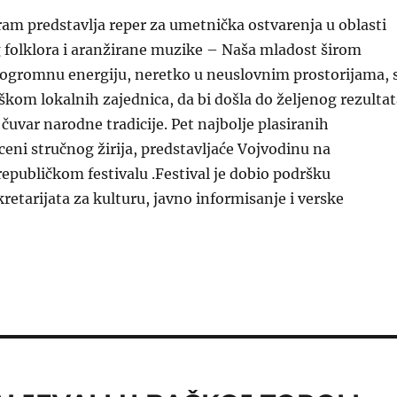
ram predstavlja reper za umetnička ostvarenja u oblasti
 folklora i aranžirane muzike – Naša mladost širom
 ogromnu energiju, neretko u neuslovnim prostorijama, 
om lokalnih zajednica, da bi došla do željenog rezultat
 čuvar narodne tradicije. Pet najbolje plasiranih
eni stručnog žirija, predstavljaće Vojvodinu na
publičkom festivalu .Festival je dobio podršku
retarijata za kulturu, javno informisanje i verske