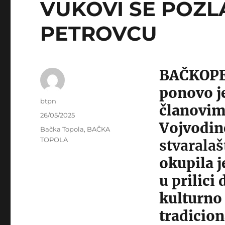
VUKOVI SE POZL
PETROVCU
BAČKOPET
ponovo j
Author
btpn
članovima
Posted
26/05/2025
Vojvodin
on
Categories
Bačka Topola
,
BAČKA
TOPOLA
stvaralaš
okupila j
u prilici
kulturno
tradicion