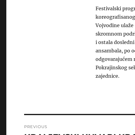
Festivalski prog
koreografisanog
Vojvodine ulaže
skromnom podršk
i ostala dosledni
ansambala, po oc
odgovarajućem re
Pokrajinskog sek
zajednice.
Post
PREVIOUS
navigation