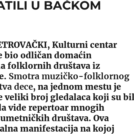
ATILI U BAČKOM
ROVAČKI, Kulturni centar
e bio odličan domaćin
 folklornih društava iz
e.
Smotra muzičko-folklornog
tva dece
, na jednom mestu je
e veliki broj gledalaca koji su bil
 da vide repertoar mnogih
 umetničkih društava. Ova
alna manifestacija na kojoj