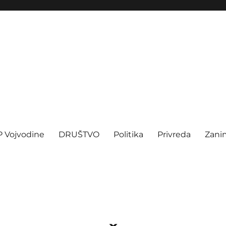
P Vojvodine
DRUŠTVO
Politika
Privreda
Zanim