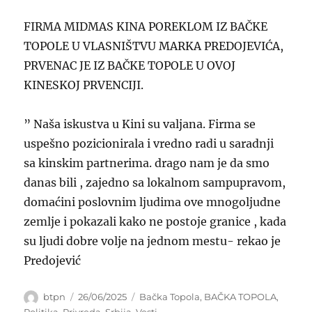
FIRMA MIDMAS KINA POREKLOM IZ BAČKE
TOPOLE U VLASNIŠTVU MARKA PREDOJEVIĆA,
PRVENAC JE IZ BAČKE TOPOLE U OVOJ
KINESKOJ PRVENCIJI.
” Naša iskustva u Kini su valjana. Firma se
uspešno pozicionirala i vredno radi u saradnji
sa kinskim partnerima. drago nam je da smo
danas bili , zajedno sa lokalnom sampupravom,
domaćini poslovnim ljudima ove mnogoljudne
zemlje i pokazali kako ne postoje granice , kada
su ljudi dobre volje na jednom mestu- rekao je
Predojević
Author
Posted
Categories
btpn
26/06/2025
Bačka Topola
,
BAČKA TOPOLA
,
on
Politika
,
Privreda
,
Srbija
,
Vesti