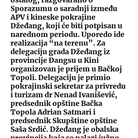
Sporazumu o saradnji između
APV i kineske pokrajine
Džeđang, koji će biti potpisan u
narednom periodu. Uporedo ide
realizacija “na terenu”. Za
delegaciju grada Džeđang iz
provincije Đangsu u Kini
organizovan je prijem u Bačkoj
Topoli. Delegaciju je primio
pokrajinski sekretar za privredu
i turizam dr Nenad Ivanišević,
predsednik opštine Bačka
Topola Adrian Satmari i
predsednik Skupštine opštine
Saša Srdić. Džeđang je obalska
provincija koja se nalazi južno