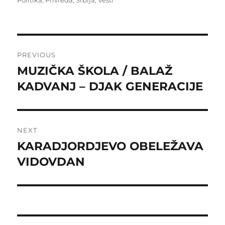
Post
PREVIOUS
navigation
MUZIČKA ŠKOLA / BALAŽ
Previous
post:
KADVANJ – DJAK GENERACIJE
NEXT
KARADJORDJEVO OBELEŽAVA
Next
post:
VIDOVDAN