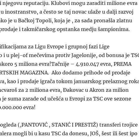
a i njegovu reputaciju. Klubovi mogu zaraditi milione evra
 inostranstvo, a često se taj novac ulaže u dalji razvoj
ako je u Bačkoj Topoli, koja je , za sada pronašla zlatnu
prodaje i takmičarskog opstanka medju šampionima.
ifikacijama za Ligu Evrope i grupnoj fazi Lige
o i u plej-of mečevima protiv Jagelonije, od bonusa je TS
skoro 5 miliona evra!Tačnije – 4.910.047 evra, PREMA
RTSKIH MAGAZINA. Ako dodamo prihode od prodaje
va, kao i prodaje igrača tokom januarskog prelaznog rok
ncvaroš za 2 miliona evra, Đakovac u Akron za milion
da je suma zarade od učešća u Evropi za TSC ove sezone
0.000.000 evra!
ogleda (,PANTOVIĆ , STANIĆ I PRESTIŽ) transferi trojice
era mogli bi u kasu TSC da donesu, JOŠ, šest ili šest ipo