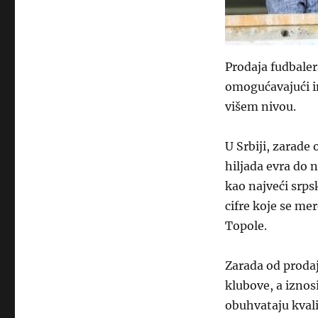
Prodaja fudbaler
omogućavajući i
višem nivou.
U Srbiji, zarade
hiljada evra do 
kao najveći srps
cifre koje se me
Topole.
Zarada od prodaj
klubove, a iznosi
obuhvataju kvali