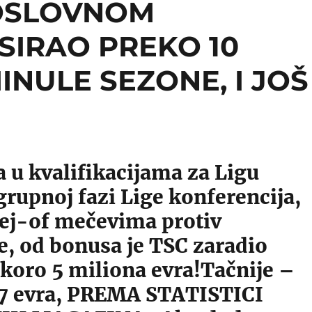
OSLOVNOM
SIRAO PREKO 10
INULE SEZONE, I JOŠ
 u kvalifikacijama za Ligu
grupnoj fazi Lige konferencija,
lej-of mečevima protiv
e, od bonusa je TSC zaradio
koro 5 miliona evra!Tačnije –
7 evra, PREMA STATISTICI