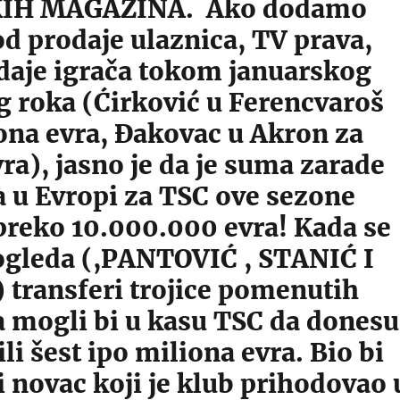
IH MAGAZINA. Ako dodamo
d prodaje ulaznica, TV prava,
odaje igrača tokom januarskog
g roka (Ćirković u Ferencvaroš
ona evra, Đakovac u Akron za
ra), jasno je da je suma zarade
a u Evropi za TSC ove sezone
preko 10.000.000 evra! Kada se
ogleda (,PANTOVIĆ , STANIĆ I
 transferi trojice pomenutih
a mogli bi u kasu TSC da donesu
ili šest ipo miliona evra. Bio bi
i novac koji je klub prihodovao 