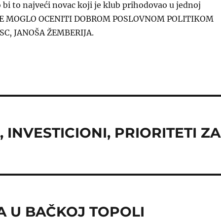
 bi to najveći novac koji je klub prihodovao u jednoj
IS E MOGLO OCENITI DOBROM POSLOVNOM POLITIKOM
SC, JANOŠA ŽEMBERIJA.
 INVESTICIONI, PRIORITETI ZA
 U BAČKOJ TOPOLI