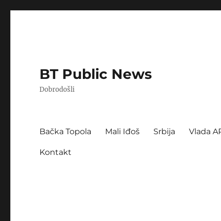
BT Public News
Dobrodošli
Bačka Topola
Mali Iđoš
Srbija
Vlada A
Kontakt