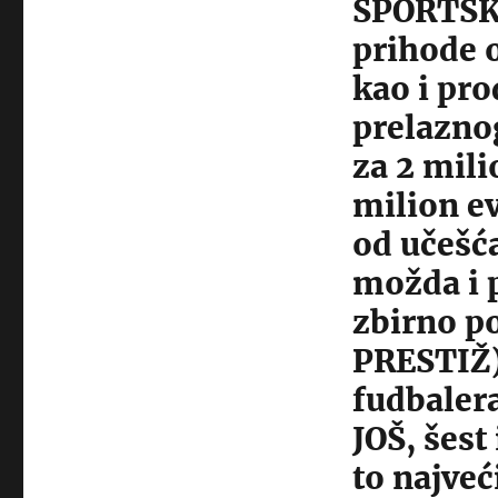
SPORTSK
prihode o
kao i pr
prelazno
za 2 mili
milion ev
od učešć
možda i 
zbirno p
PRESTIŽ)
fudbaler
JOŠ, šest 
to najveć