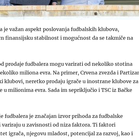
a je važan aspekt poslovanja fudbalskih klubova,
m finansijsku stabilnost i mogućnost da se takmiče na
 od prodaje fudbalera mogu varirati od nekoliko stotina
nekoliko miliona evra. Na primer, Crvena zvezda i Partiza
ki klubovi, neretko prodaju igrače u inostrane klubove za
re u milionima evra. Sada im sepriključio i TSC iz Bačke
e fudbalera je značajan izvor prihoda za fudbalske
 variraju u zavisnosti od niza faktora. Ti faktori
tet igrača, njegovu mladost, potencijal za razvoj, kao i