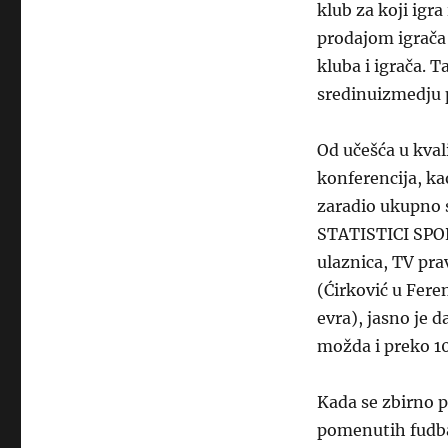
klub za koji igr
prodajom igrača u
kluba i igrača. T
sredinuizmedju 
Od učešća u kval
konferencija, ka
zaradio ukupno 
STATISTICI SPO
ulaznica, TV pra
(Ćirković u Fere
evra), jasno je 
možda i preko 1
Kada se zbirno p
pomenutih fudbal