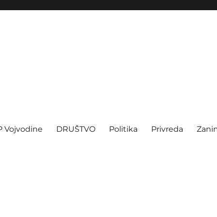
P Vojvodine
DRUŠTVO
Politika
Privreda
Zanim