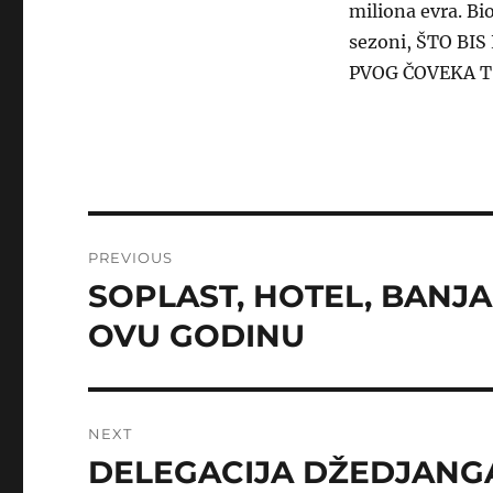
miliona evra. Bio
sezoni, ŠTO B
PVOG ČOVEKA T
Post
PREVIOUS
navigation
SOPLAST, HOTEL, BANJA,
Previous
post:
OVU GODINU
NEXT
DELEGACIJA DŽEDJANGA
Next