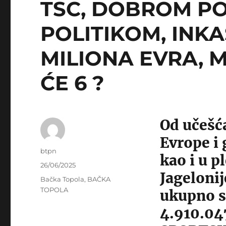
TSC, DOBROM P
POLITIKOM, INKA
MILIONA EVRA, M
ĆE 6 ?
Od učešća
Evrope i 
Author
btpn
kao i u p
Posted
26/06/2025
Jagelonij
on
Categories
Bačka Topola
,
BAČKA
TOPOLA
ukupno s
4.910.04