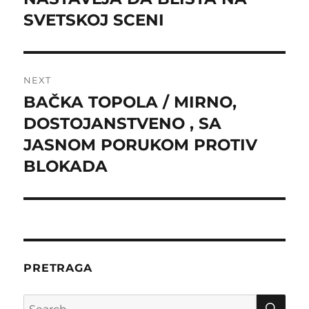
SVETSKOJ SCENI
NEXT
BAČKA TOPOLA / MIRNO,
Next
post:
DOSTOJANSTVENO , SA
JASNOM PORUKOM PROTIV
BLOKADA
PRETRAGA
SE
Search