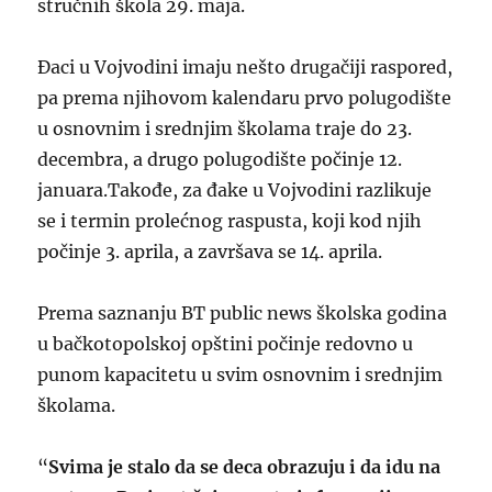
stručnih škola 29. maja.
Đaci u Vojvodini imaju nešto drugačiji raspored,
pa prema njihovom kalendaru prvo polugodište
u osnovnim i srednjim školama traje do 23.
decembra, a drugo polugodište počinje 12.
januara.Takođe, za đake u Vojvodini razlikuje
se i termin prolećnog raspusta, koji kod njih
počinje 3. aprila, a završava se 14. aprila.
Prema saznanju BT public news školska godina
u bačkotopolskoj opštini počinje redovno u
punom kapacitetu u svim osnovnim i srednjim
školama.
“
Svima je stalo da se deca obrazuju i da idu na