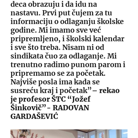
deca obrazuju i da idu na
nastavu. Prvi put čujem za tu
informaciju o odlaganju školske
godine. Mi imamo sve već
pripremljeno, i školski kalendar
i sve što treba. Nisam ni od
sindikata čuo za odlaganje. Mi
trenutno radimo punom parom i
pripremamo se za početak.
Najviše posla ima kada se
susreću kraj i početak”
– rekao
je profesor ŠTC “Jožef
Šinkovič”- RADOVAN
GARDAŠEVIĆ