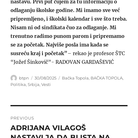
nastavu. Prvi put čujem za tu informaciju o
odlaganju školske godine. Mi imamo sve već
pripremljeno, i školski kalendar i sve što treba.
Nisam ni od sindikata čuo za odlaganje. Mi
trenutno radimo punom parom i pripremamo
se za početak. Najviše posla ima kada se
susreću kraj i početak”
– rekao je profesor ŠTC
“Jožef Šinkovič”- RADOVAN GARDAŠEVIĆ
Author
Posted
Categories
btpn
30/08/2025
Bačka Topola
,
BAČKA TOPOLA
,
on
Politika
,
Srbija
,
Vesti
Post
PREVIOUS
navigation
ADRIJANA VILAGOŠ
Previous
post:
NASTAVLJA DA BLISTA NA