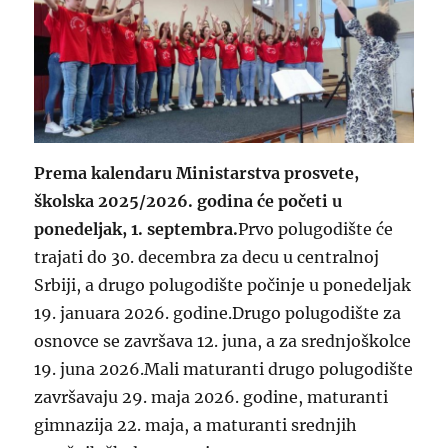
Prema kalendaru Ministarstva prosvete,
školska 2025/2026. godina će početi u
ponedeljak, 1. septembra.
Prvo polugodište će
trajati do 30. decembra za decu u centralnoj
Srbiji, a drugo polugodište počinje u ponedeljak
19. januara 2026. godine.Drugo polugodište za
osnovce se završava 12. juna, a za srednjoškolce
19. juna 2026.Mali maturanti drugo polugodište
završavaju 29. maja 2026. godine, maturanti
gimnazija 22. maja, a maturanti srednjih