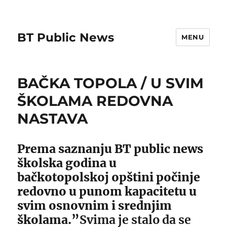
BT Public News
MENU
BAČKA TOPOLA / U SVIM
ŠKOLAMA REDOVNA
NASTAVA
Prema saznanju BT public news
školska godina u
bačkotopolskoj opštini počinje
redovno u punom kapacitetu u
svim osnovnim i srednjim
školama.”
Svima je stalo da se