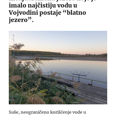
imalo najčistiju vodu u
Vojvodini postaje “blatno
jezero”.
Suše, neograničeno korišćenje vode u