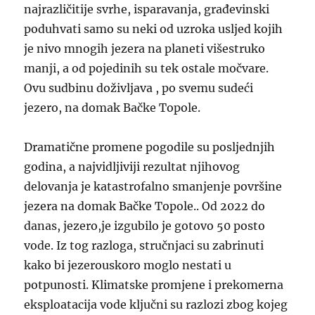
najrazličitije svrhe, isparavanja, građevinski
poduhvati samo su neki od uzroka usljed kojih
je nivo mnogih jezera na planeti višestruko
manji, a od pojedinih su tek ostale močvare.
Ovu sudbinu doživljava , po svemu sudeći
jezero, na domak Bačke Topole.
Dramatične promene pogodile su posljednjih
godina, a najvidljiviji rezultat njihovog
delovanja je katastrofalno smanjenje površine
jezera na domak Bačke Topole.. Od 2022 do
danas, jezero,je izgubilo je gotovo 50 posto
vode. Iz tog razloga, stručnjaci su zabrinuti
kako bi jezerouskoro moglo nestati u
potpunosti. Klimatske promjene i prekomerna
eksploatacija vode ključni su razlozi zbog kojeg