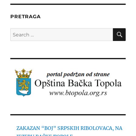
PRETRAGA
SE
Search
for:
ZAKAZAN “BOJ” SRPSKIH RIBOLOVACA, NA