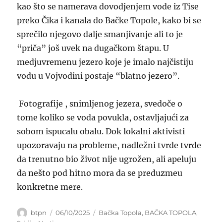
kao što se namerava dovodjenjem vode iz Tise
preko Čika i kanala do Bačke Topole, kako bi se
sprečilo njegovo dalje smanjivanje ali to je
“priča” još uvek na dugačkom štapu. U
medjuvremenu jezero koje je imalo najčistiju
vodu u Vojvodini postaje “blatno jezero”.
Fotografije , snimljenog jezera, svedoče o
tome koliko se voda povukla, ostavljajući za
sobom ispucalu obalu. Dok lokalni aktivisti
upozoravaju na probleme, nadležni tvrde tvrde
da trenutno bio život nije ugrožen, ali apeluju
da nešto pod hitno mora da se preduzmeu
konkretne mere.
Author
Posted
Categories
btpn
06/10/2025
Bačka Topola
,
BAČKA TOPOLA
,