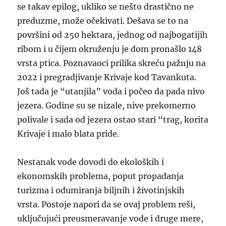
se takav epilog, ukliko se nešto drastično ne
preduzme, može očekivati. Dešava se to na
površini od 250 hektara, jednog od najbogatijih
ribom i u čijem okruženju je dom pronašlo 148
vrsta ptica. Poznavaoci prilika skreću pažnju na
2022 i pregradjivanje Krivaje kod Tavankuta.
Još tada je “utanjila” voda i počeo da pada nivo
jezera. Godine su se nizale, nive prekomerno
polivale i sada od jezera ostao stari “trag, korita
Krivaje i malo blata pride.
Nestanak vode dovodi do ekoloških i
ekonomskih problema, poput propadanja
turizma i odumiranja biljnih i životinjskih
vrsta. Postoje napori da se ovaj problem reši,
uključujući preusmeravanje vode i druge mere,