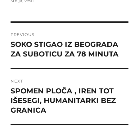
on
Srbija
,
Vesti
Post
PREVIOUS
navigation
SOKO STIGAO IZ BEOGRADA
Previous
post:
ZA SUBOTICU ZA 78 MINUTA
NEXT
SPOMEN PLOČA , IREN TOT
Next
post:
IŠESEGI, HUMANITARKI BEZ
GRANICA