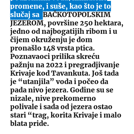
promene, i suše, kao što je to
slučaj sa
BAČKOTOPOLSKIM
JEZEROM, površine 250 hektara,
jedno od najbogatijih ribom i u
čijem okruženju je dom
pronašlo 148 vrsta ptica.
Poznavaoci prilika skreću
pažnju na 2022 i pregradjivanje
Krivaje kod Tavankuta. Još tada
je “utanjila” voda i počeo da
pada nivo jezera. Godine su se
nizale, nive prekomerno
polivale i sada od jezera ostao
stari “trag, korita Krivaje i malo
blata pride.