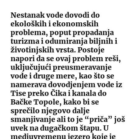
Nestanak vode dovodi do
ekoloških i ekonomskih
problema, poput propadanja
turizma i odumiranja biljnih i
životinjskih vrsta. Postoje
napori da se ovaj problem reši,
uključujući preusmeravanje
vode i druge mere, kao što se
namerava dovodjenjem vode iz
Tise preko Čika i kanala do
Bačke Topole, kako bi se
sprečilo njegovo dalje
smanjivanje ali to je “priča” još
uvek na dugačkom štapu. U
medjuvremenu jezero koje je