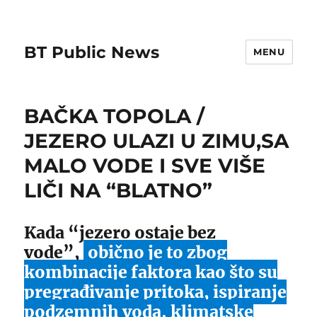
BT Public News
MENU
BAČKA TOPOLA /
JEZERO ULAZI U ZIMU,SA
MALO VODE I SVE VIŠE
LIČI NA “BLATNO”
Kada “jezero ostaje bez
vode”,
obično je to zbog
kombinacije faktora kao što su
pregrađivanje pritoka, ispiranje
podzemnih voda, klimatske