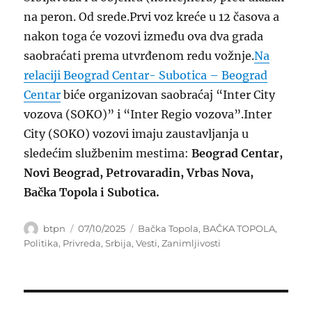
na peron. Od srede.Prvi voz kreće u 12 časova a
nakon toga će vozovi između ova dva grada
saobraćati prema utvrđenom redu vožnje.
Na
relaciji Beograd Centar- Subotica – Beograd
Centar
biće organizovan saobraćaj “Inter City
vozova (SOKO)” i “Inter Regio vozova”.Inter
City (SOKO) vozovi imaju zaustavljanja u
sledećim službenim mestima:
Beograd Centar,
Novi Beograd, Petrovaradin, Vrbas Nova,
Bačka Topola i Subotica.
Author
Posted
Categories
btpn
07/10/2025
Bačka Topola
,
BAČKA TOPOLA
,
on
Politika
,
Privreda
,
Srbija
,
Vesti
,
Zanimljivosti
Post