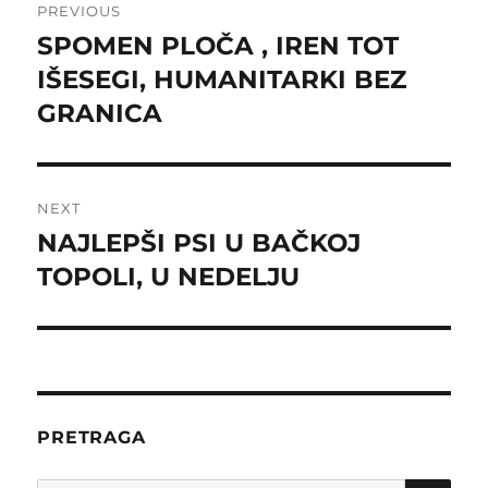
PREVIOUS
navigation
SPOMEN PLOČA , IREN TOT
Previous
post:
IŠESEGI, HUMANITARKI BEZ
GRANICA
NEXT
NAJLEPŠI PSI U BAČKOJ
Next
post:
TOPOLI, U NEDELJU
PRETRAGA
SE