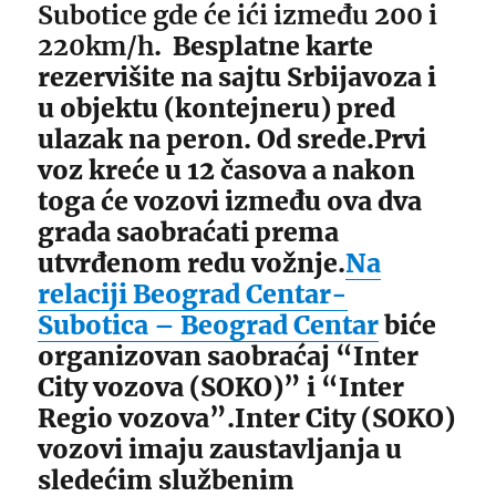
Subotice gde će ići između 200 i
220km/h
. Besplatne karte
rezervišite na sajtu Srbijavoza i
u objektu (kontejneru) pred
ulazak na peron. Od srede.Prvi
voz kreće u 12 časova a nakon
toga će vozovi između ova dva
grada saobraćati prema
utvrđenom redu vožnje.
Na
relaciji Beograd Centar-
Subotica – Beograd Centar
biće
organizovan saobraćaj “Inter
City vozova (SOKO)” i “Inter
Regio vozova”.Inter City (SOKO)
vozovi imaju zaustavljanja u
sledećim službenim