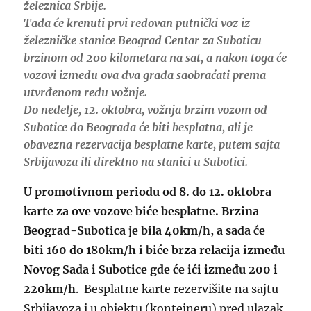
železnica Srbije.
Tada će krenuti prvi redovan putnički voz iz
železničke stanice Beograd Centar za Suboticu
brzinom od 200 kilometara na sat, a nakon toga će
vozovi između ova dva grada saobraćati prema
utvrđenom redu vožnje.
Do nedelje, 12. oktobra, vožnja brzim vozom od
Subotice do Beograda će biti besplatna, ali je
obavezna rezervacija besplatne karte, putem sajta
Srbijavoza ili direktno na stanici u Subotici.
U promotivnom periodu od 8. do 12. oktobra
karte za ove vozove biće besplatne. Brzina
Beograd-Subotica je bila 40km/h, a sada će
biti 160 do 180km/h i biće brza relacija između
Novog Sada i Subotice gde će ići između 200 i
220km/h
. Besplatne karte rezervišite na sajtu
Srbijavoza i u objektu (kontejneru) pred ulazak