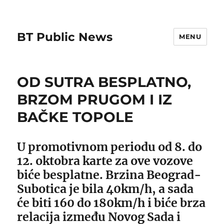
BT Public News
MENU
OD SUTRA BESPLATNO,
BRZOM PRUGOM I IZ
BAČKE TOPOLE
U promotivnom periodu od 8. do
12. oktobra karte za ove vozove
biće besplatne. Brzina Beograd-
Subotica je bila 40km/h, a sada
će biti 160 do 180km/h i biće brza
relacija između Novog Sada i