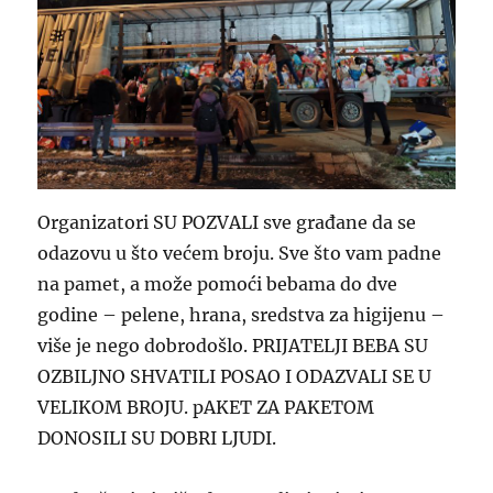
Organizatori SU POZVALI sve građane da se
odazovu u što većem broju. Sve što vam padne
na pamet, a može pomoći bebama do dve
godine – pelene, hrana, sredstva za higijenu –
više je nego dobrodošlo. PRIJATELJI BEBA SU
OZBILJNO SHVATILI POSAO I ODAZVALI SE U
VELIKOM BROJU. pAKET ZA PAKETOM
DONOSILI SU DOBRI LJUDI.