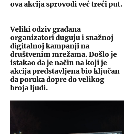
ova akcija sprovodi već treći put.
Veliki odziv građana
organizatori duguju i snažnoj
digitalnoj kampanji na
društvenim mrežama. Došlo je
istakao da je način na koji je
akcija predstavljena bio ključan
da poruka dopre do velikog
broja ljudi.