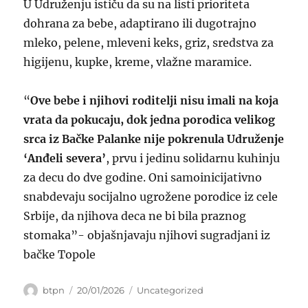
U Udruženju ističu da su na listi prioriteta
dohrana za bebe, adaptirano ili dugotrajno
mleko, pelene, mleveni keks, griz, sredstva za
higijenu, kupke, kreme, vlažne maramice.
“
Ove bebe i njihovi roditelji nisu imali na koja
vrata da pokucaju, dok jedna porodica velikog
srca iz Bačke Palanke nije pokrenula Udruženje
‘Anđeli severa’
, prvu i jedinu solidarnu kuhinju
za decu do dve godine. Oni samoinicijativno
snabdevaju socijalno ugrožene porodice iz cele
Srbije, da njihova deca ne bi bila praznog
stomaka”- objašnjavaju njihovi sugradjani iz
bačke Topole
Author
Posted
Categories
btpn
20/01/2026
Uncategorized
on