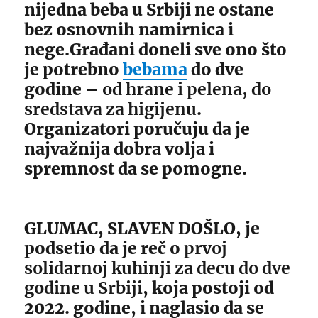
nijedna beba u Srbiji ne ostane
bez osnovnih namirnica i
nege.Građani doneli sve ono što
je potrebno
bebama
do dve
godine –
od hrane i pelena, do
sredstava za higijenu
.
Organizatori poručuju da je
najvažnija dobra volja i
spremnost da se pomogne.
GLUMAC, SLAVEN DOŠLO, je
podsetio da je reč o
prvoj
solidarnoj kuhinji za decu do dve
godine u Srbiji
, koja postoji od
2022. godine, i naglasio da se