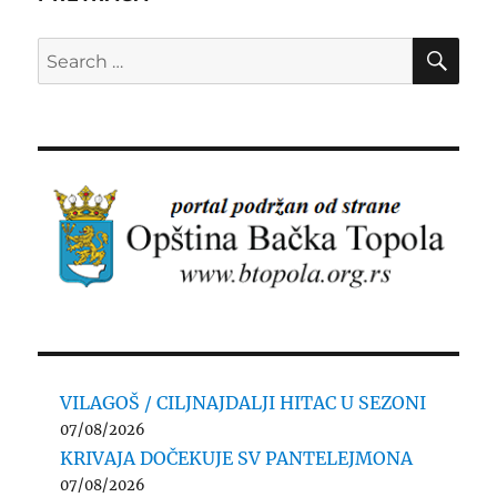
SE
Search
for:
VILAGOŠ / CILJNAJDALJI HITAC U SEZONI
07/08/2026
KRIVAJA DOČEKUJE SV PANTELEJMONA
07/08/2026