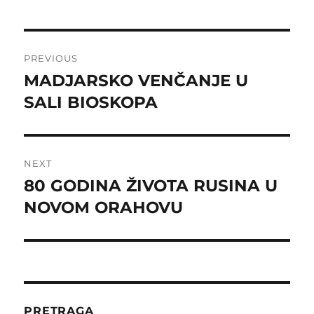
Post
PREVIOUS
navigation
MADJARSKO VENČANJE U
Previous
post:
SALI BIOSKOPA
NEXT
80 GODINA ŽIVOTA RUSINA U
Next
post:
NOVOM ORAHOVU
PRETRAGA