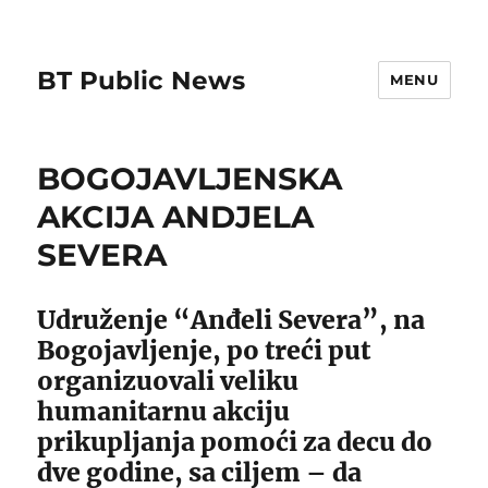
BT Public News
MENU
BOGOJAVLJENSKA
AKCIJA ANDJELA
SEVERA
Udruženje “Anđeli Severa”, na
Bogojavljenje, po treći put
organizuovali veliku
humanitarnu akciju
prikupljanja pomoći za decu do
dve godine, sa ciljem – da