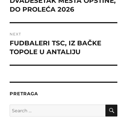
DVADESETAK MESTA OPŠTINE,
DO PROLEĆA 2026
NEXT
FUDBALERI TSC, IZ BAČKE
Next
post:
TOPOLE U ANTALIJU
PRETRAGA
SE
Search
for: