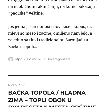
na neobičnom takmičenju, na kome pokazuju
“paorske” veštine.
Još jedna jesen donosi i novi kiseli kupus, uz
mleveno meso i začine, omiljeno nam jelo, a
zajedno sa tim i tradicionalnu Sarmijadu u
Bačkoj Topoli…
Author
Posted
Categories
btpn
15/01/2026
Uncategorized
on
Post
PREVIOUS
navigation
BAČKA TOPOLA / HLADNA
Previous
post:
ZIMA – TOPLI OBOK U