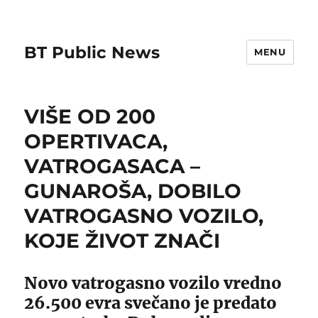
BT Public News
MENU
VIŠE OD 200
OPERTIVACA,
VATROGASACA –
GUNAROŠA, DOBILO
VATROGASNO VOZILO,
KOJE ŽIVOT ZNAČI
Novo vatrogasno vozilo vredno
26.500 evra svečano je predato