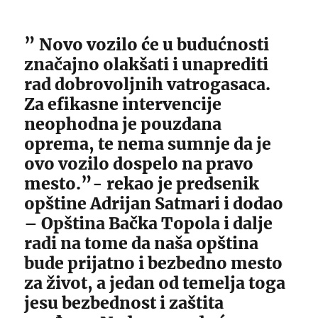
” Novo vozilo će u budućnosti
značajno olakšati i unaprediti
rad dobrovoljnih vatrogasaca.
Za efikasne intervencije
neophodna je pouzdana
oprema, te nema sumnje da je
ovo vozilo dospelo na pravo
mesto.”- rekao je predsenik
opštine Adrijan Satmari i dodao
– Opština Bačka Topola i dalje
radi na tome da naša opština
bude prijatno i bezbedno mesto
za život, a jedan od temelja toga
jesu bezbednost i zaštita