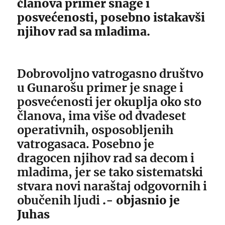
članova primer snage i
posvećenosti, posebno istakavši
njihov rad sa mladima.
Dobrovoljno vatrogasno društvo
u Gunarošu primer je snage i
posvećenosti jer okuplja oko sto
članova, ima više od dvadeset
operativnih, osposobljenih
vatrogasaca. Posebno je
dragocen njihov rad sa decom i
mladima, jer se tako sistematski
stvara novi naraštaj odgovornih i
obučenih ljudi
.- objasnio je
Juhas