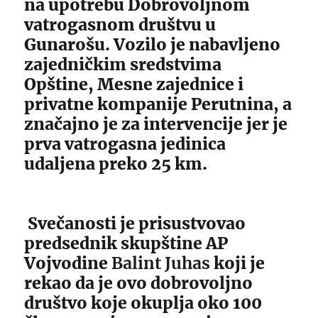
na upotrebu Dobrovoljnom
vatrogasnom društvu u
Gunarošu. Vozilo je nabavljeno
zajedničkim sredstvima
Opštine, Mesne zajednice i
privatne kompanije Perutnina, a
značajno je za intervencije jer je
prva vatrogasna jedinica
udaljena preko 25 km.
Svečanosti je prisustvovao
predsednik skupštine AP
Vojvodine
Balint Juhas
koji je
rekao da je ovo dobrovoljno
društvo koje okuplja oko 100