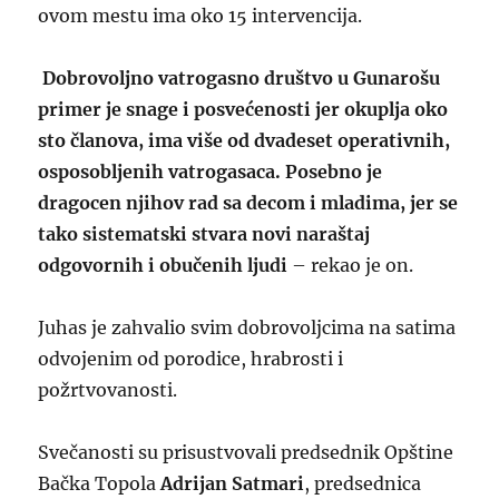
ovom mestu ima oko 15 intervencija.
Dobrovoljno vatrogasno društvo u Gunarošu
primer je snage i posvećenosti jer okuplja oko
sto članova, ima više od dvadeset operativnih,
osposobljenih vatrogasaca. Posebno je
dragocen njihov rad sa decom i mladima, jer se
tako sistematski stvara novi naraštaj
odgovornih i obučenih ljudi
– rekao je on.
Juhas je zahvalio svim dobrovoljcima na satima
odvojenim od porodice, hrabrosti i
požrtvovanosti.
Svečanosti su prisustvovali predsednik Opštine
Bačka Topola
Adrijan Satmari
, predsednica