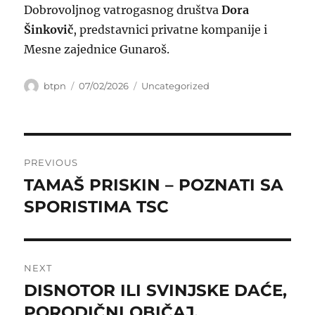
Dobrovoljnog vatrogasnog društva
Dora
Šinkovič
, predstavnici privatne kompanije i
Mesne zajednice Gunaroš.
Author
Posted
Categories
btpn
07/02/2026
Uncategorized
on
Post
PREVIOUS
navigation
TAMAŠ PRISKIN – POZNATI SA
Previous
post:
SPORISTIMA TSC
NEXT
DISNOTOR ILI SVINJSKE DAĆE,
Next
post:
PORODIČNI OBIČAJ,