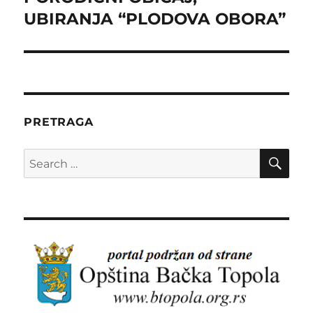
UBIRANJA “PLODOVA OBORA”
PRETRAGA
SE
Search
for: