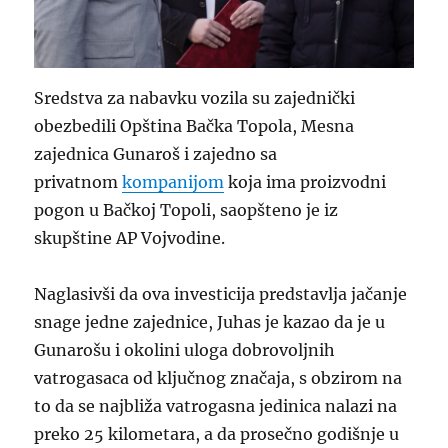
Sredstva za nabavku vozila su zajednički
obezbedili Opština Bačka Topola, Mesna
zajednica Gunaroš i zajedno sa
privatnom
kompanijom
koja ima proizvodni
pogon u Bačkoj Topoli, saopšteno je iz
skupštine AP Vojvodine.
Naglasivši da ova investicija predstavlja jačanje
snage jedne zajednice, Juhas je kazao da je u
Gunarošu i okolini uloga dobrovoljnih
vatrogasaca od ključnog značaja, s obzirom na
to da se najbliža vatrogasna jedinica nalazi na
preko 25 kilometara, a da prosečno godišnje u