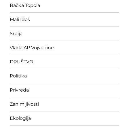
Bačka Topola
Mali Iđoš
Srbija
Vlada AP Vojvodine
DRUŠTVO
Politika
Privreda
Zanimljivosti
Ekologija