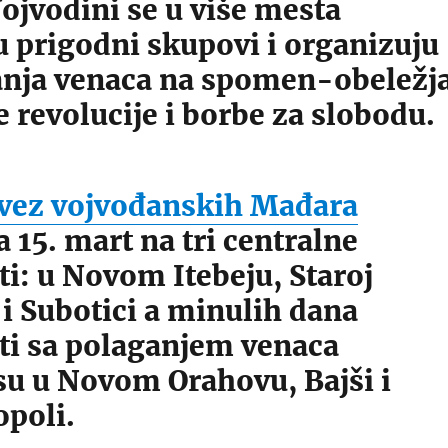
ojvodini se u više mesta
u prigodni skupovi i organizuju
anja venaca na spomen-obeležj
revolucije i borbe za slobodu.
vez vojvođanskih Mađara
 15. mart na tri centralne
i: u Novom Itebeju, Staroj
i Subotici a minulih dana
ti sa polaganjem venaca
su u Novom Orahovu, Bajši i
opoli.