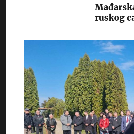
Mađarska
ruskog c