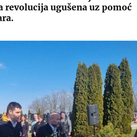
 revolucija ugušena uz pomoć
ara.