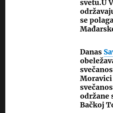
svetu.U V
održavaj
se polag
Mađarske 
Danas
Sa
obeležava
svečanost
Moravici 
svečanos
održane 
Bačkoj T