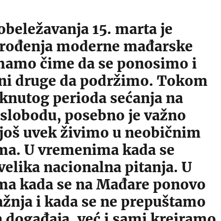
obeležavanja 15. marta je
 rođenja moderne mađarske
Imamo čime da se ponosimo i
dni druge da podržimo. Tokom
aknutog perioda sećanja na
 slobodu, posebno je važno
 još uvek živimo u neobičnim
a. U vremenima kada se
velika nacionalna pitanja. U
a kada se na Mađare ponovo
ažnja i kada se ne prepuštamo
 događaja, već i sami kreiramo