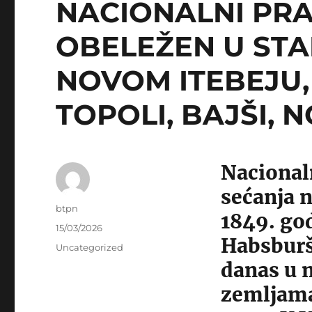
NACIONALNI PR
OBELEŽEN U STA
NOVOM ITEBEJU,
TOPOLI, BAJŠI,
Nacional
sećanja n
Author
btpn
1849. god
Posted
15/03/2026
Habsburš
on
Categories
Uncategorized
danas u 
zemljama