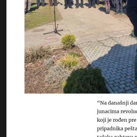
“Na današnji da
junacima revoluc
koji je rođen pre
pripadnika pešta