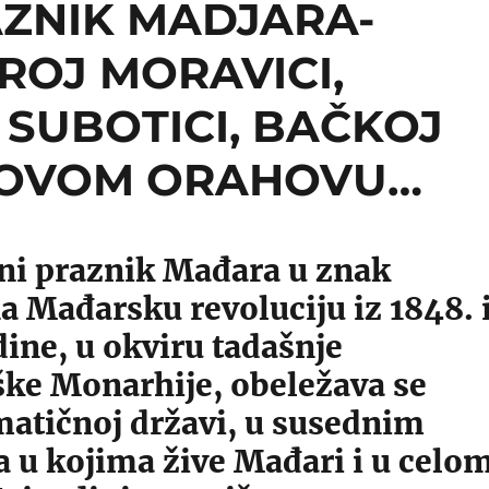
AZNIK MADJARA-
ROJ MORAVICI,
 SUBOTICI, BAČKOJ
 NOVOM ORAHOVU…
ni praznik Mađara u znak
a Mađarsku revoluciju iz 1848. 
ine, u okviru tadašnje
ke Monarhije, obeležava se
matičnoj državi, u susednim
 u kojima žive Mađari i u celo