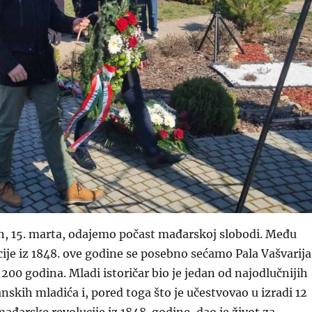
n, 15. marta, odajemo počast mađarskoj slobodi. Među
ije iz 1848. ove godine se posebno sećamo Pala Vašvarija
 200 godina. Mladi istoričar bio je jedan od najodlučnijih
nskih mladića i, pored toga što je učestvovao u izradi 12