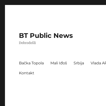
BT Public News
Dobrodošli
Bačka Topola
Mali Iđoš
Srbija
Vlada A
Kontakt