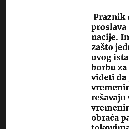
Praznik 
proslava
nacije. 
zašto je
ovog ist
borbu za
videti da
vremenim
rešavaju 
vremenim
obraća p
tokovima