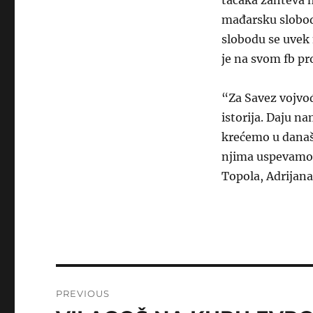
tačaka zahteva m
mađarsku slobodu
slobodu se uvek
je na svom fb pr
“Za Savez vojvođ
istorija. Daju n
krećemo u današ
njima uspevamo 
Topola, Adrijana
Post
PREVIOUS
navigation