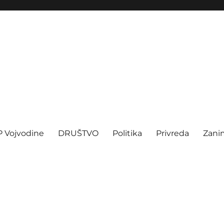
P Vojvodine
DRUŠTVO
Politika
Privreda
Zanim