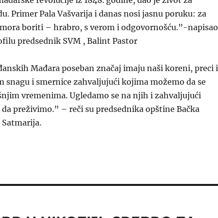
ađarske revolucije iz 1848. godine, dao je život za
. Primer Pala Vašvarija i danas nosi jasnu poruku: za
 mora boriti – hrabro, s verom i odgovornošću.”-napisao
ofilu predsednik SVM , Balint Pastor
anskih Mađara poseban značaj imaju naši koreni, preci i
am snagu i smernice zahvaljujući kojima možemo da se
njim vremenima. Ugledamo se na njih i zahvaljujući
da preživimo.” – reči su predsednika opštine Bačka
 Satmarija.