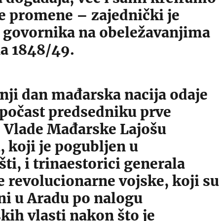
e promene – zajednički je
j govornika na obeležavanjima
na 1848/49.
nji dan mađarska nacija odaje
počast predsedniku prve
 Vlade Mađarske Lajošu
, koji je pogubljen u
i, i trinaestorici generala
 revolucionarne vojske, koji su
ni u Aradu po nalogu
ih vlasti nakon što je