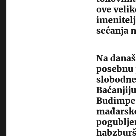
ove velik
imenitel
sećanja 
Na današ
posebnu 
slobodne
Baćanjiju
Budimpešt
mađarske
pogublje
habzburšk