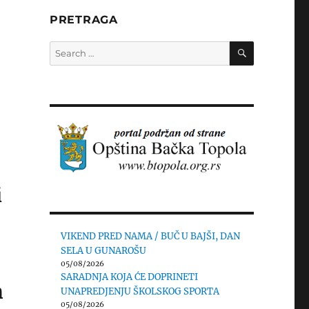
PRETRAGA
SEARCH
Search
for:
i
VIKEND PRED NAMA / BUČ U BAJŠI, DAN
SELA U GUNAROŠU
05/08/2026
SARADNJA KOJA ĆE DOPRINETI
m
UNAPREDJENJU ŠKOLSKOG SPORTA
05/08/2026