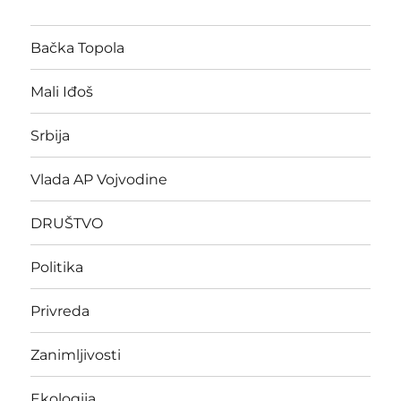
Bačka Topola
Mali Iđoš
Srbija
Vlada AP Vojvodine
DRUŠTVO
Politika
Privreda
Zanimljivosti
Ekologija