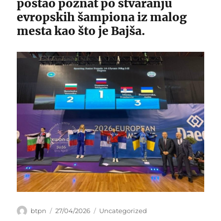
postao poznat po stvaranju
evropskih šampiona iz malog
mesta kao što je Bajša.
Author
Posted
Categories
btpn
27/04/2026
Uncategorized
on