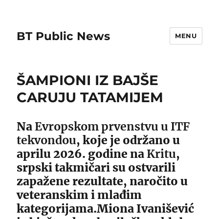
BT Public News
MENU
ŠAMPIONI IZ BAJŠE
CARUJU TATAMIJEM
Na
Evropskom prvenstvu u ITF
tekvondou
, koje je održano u
aprilu 2026. godine na
Kritu
,
srpski takmičari su ostvarili
zapažene rezultate, naročito u
veteranskim i mlađim
kategorijama.Miona Ivanišević