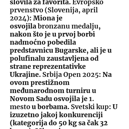
slovila za favorita.
Evropsko
prvenstvo (Slovenija, april
2024)
: Miona je
osvojila
bronzanu medalju
,
nakon što je u prvoj borbi
nadmoćno pobedila
predstavnicu Bugarske, ali je u
polufinalu zaustavljena od
strane reprezentativke
Ukrajine.
Srbija Open 2025
: Na
ovom prestižnom
međunarodnom turniru u
Novom Sadu osvojila je
1.
mesto
u borbama.
Svetski kup
: U
izuzetno jakoj konkurenciji
(kategorija do 50 kg sa čak 32