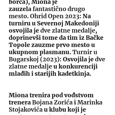
borca), Miona je
zauzela
fantastično drugo
mesto
.
Ohrid Open 2023
: Na
turniru u Severnoj Makedoniji
osvojila je
dve zlatne medalje
,
doprinevši tome da tim iz Bačke
Topole zauzme prvo mesto u
ukupnom plasmanu.
Turnir u
Bugarskoj (2023)
: Osvojila je
dve
zlatne medalje
u konkurenciji
mlađih i starijih kadetkinja.
Miona trenira pod vođstvom
trenera
Bojana Zorića
i
Marinka
Stojakovića
u klubu koji je