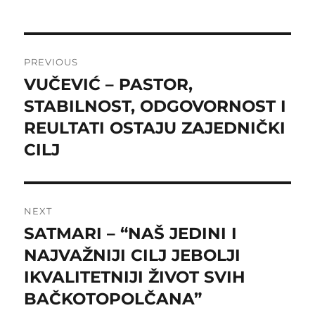
Post
PREVIOUS
navigation
VUČEVIĆ – PASTOR,
Previous
post:
STABILNOST, ODGOVORNOST I
REULTATI OSTAJU ZAJEDNIČKI
CILJ
NEXT
SATMARI – “NAŠ JEDINI I
Next
post:
NAJVAŽNIJI CILJ JEBOLJI
IKVALITETNIJI ŽIVOT SVIH
BAČKOTOPOLČANA”