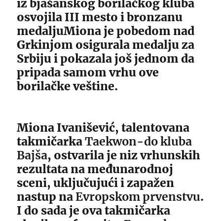
iz bjašanskog borilačkog kluba
osvojila III mesto i bronzanu
medaljuMiona je pobedom nad
Grkinjom osigurala medalju za
Srbiju i pokazala još jednom da
pripada samom vrhu ove
borilačke veštine.
Miona Ivanišević, talentovana
takmičarka
Taekwon-do kluba
Bajša
, ostvarila je niz vrhunskih
rezultata na međunarodnoj
sceni, uključujući i zapažen
nastup na
Evropskom prvenstvu
.
I do sada je ova takmičarka