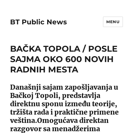
BT Public News
MENU
BAČKA TOPOLA / POSLE
SAJMA OKO 600 NOVIH
RADNIH MESTA
Današnji sajam zapošljavanja u
Bačkoj Topoli, predstavlja
direktnu sponu između teorije,
tržišta rada i praktične primene
veština.Omogućava direktan
razgovor sa menadžerima