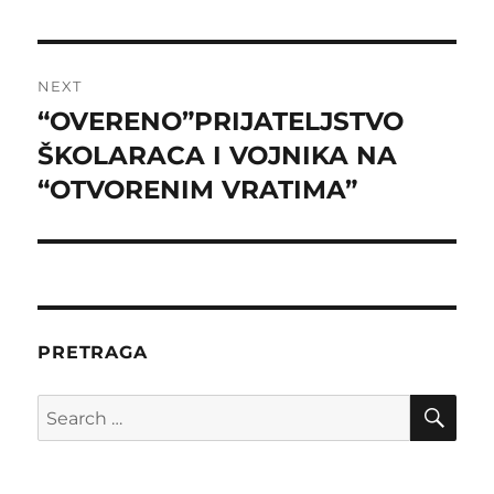
NEXT
“OVERENO”PRIJATELJSTVO
Next
post:
ŠKOLARACA I VOJNIKA NA
“OTVORENIM VRATIMA”
PRETRAGA
SE
Search
for: