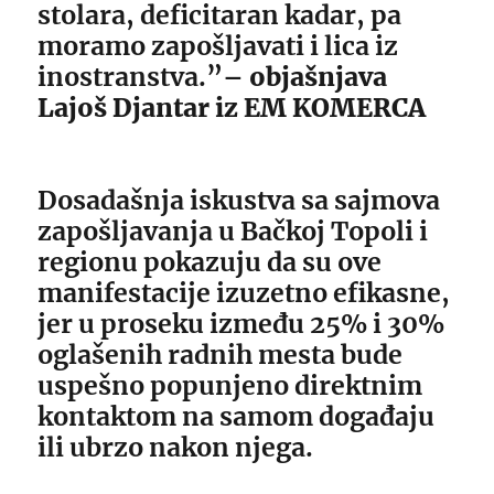
stolara, deficitaran kadar, pa
moramo zapošljavati i lica iz
inostranstva.”
– objašnjava
Lajoš Djantar iz EM KOMERCA
Dosadašnja iskustva sa sajmova
zapošljavanja u Bačkoj Topoli i
regionu pokazuju da su ove
manifestacije izuzetno efikasne,
jer u proseku između 25% i 30%
oglašenih radnih mesta bude
uspešno popunjeno direktnim
kontaktom na samom događaju
ili ubrzo nakon njega.