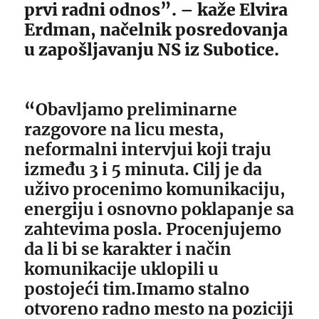
prvi radni odnos”. – kaže Elvira
Erdman, načelnik posredovanja
u zapošljavanju NS iz Subotice.
“
Obavljamo preliminarne
razgovore na licu mesta,
neformalni intervjui koji traju
između 3 i 5 minuta. Cilj je da
uživo procenimo komunikaciju,
energiju i osnovno poklapanje sa
zahtevima posla. Procenjujemo
da li bi se karakter i način
komunikacije uklopili u
postojeći tim.Imamo stalno
otvoreno radno mesto na poziciji