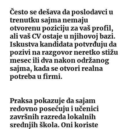
Često se dešava da poslodavci u
trenutku sajma nemaju
otvorenu poziciju za vaš profil,
ali vaš CV ostaje u njihovoj bazi.
Iskustva kandidata potvrđuju da
pozivi na razgovor neretko stižu
mesec ili dva nakon održanog
sajma, kada se otvori realna
potreba u firmi.
Praksa pokazuje da sajam
redovno posećuju i učenici
završnih razreda lokalnih
srednjih škola. Oni koriste