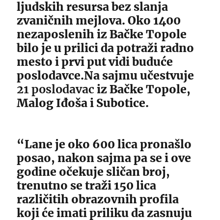
ljudskih resursa bez slanja
zvaničnih mejlova. Oko 1400
nezaposlenih iz Bačke Topole
bilo je u prilici da potraži radno
mesto i prvi put vidi buduće
poslodavce.Na sajmu učestvuje
21 poslodavac
iz Bačke Topole,
Malog Iđoša i Subotice.
“Lane je oko 600 lica pronašlo
posao, nakon sajma pa se i ove
godine očekuje sličan broj,
trenutno se traži 150 lica
različitih obrazovnih profila
koji će imati priliku da zasnuju