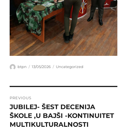
Author
Posted
Categories
btpn
13/05/2026
Uncategorized
on
Post
PREVIOUS
navigation
JUBILEJ- ŠEST DECENIJA
Previous
post:
ŠKOLE ,U BAJŠI -KONTINUITET
MULTIKULTURALNOSTI