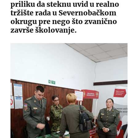
priliku da steknu uvid u realno
tržište rada u Severnobačkom
okrugu pre nego što zvanično
završe školovanje.