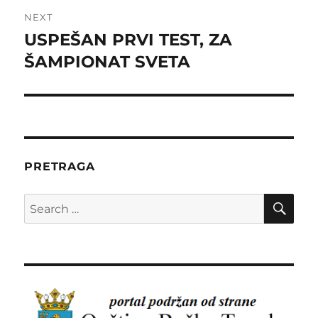
NEXT
USPEŠAN PRVI TEST, ZA
Next
post:
ŠAMPIONAT SVETA
PRETRAGA
SE
Search
for: