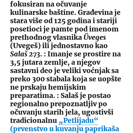
fokusiran na očuvanje
kulinarske baštine. Građevina je
stara više od 125 godina i stariji
posetioci je pamte pod imenom
prethodnog vlasnika
Üveges
(Uvegeš) ili jednostavno kao
Salaš 273
. : Imanje se prostire na
3,5 jutara zemlje, a njegov
sastavni deo je veliki voćnjak sa
preko 300 stabala koja se uopšte
ne prskaju hemijskim
preparatima. : Salaš je postao
regionalno prepoznatljiv po
očuvanju starih jela, ugostivši
tradicionalnu
„Petlijadu“
(prvenstvo u kuvanju paprikaša