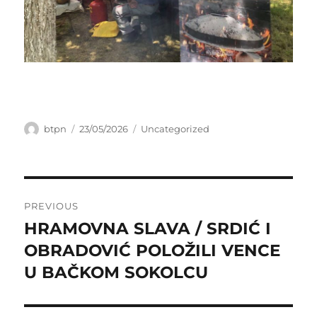
Author
Posted
Categories
btpn
23/05/2026
Uncategorized
on
Post
PREVIOUS
navigation
HRAMOVNA SLAVA / SRDIĆ I
Previous
post:
OBRADOVIĆ POLOŽILI VENCE
U BAČKOM SOKOLCU