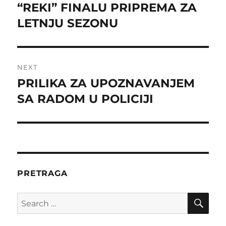
navigation
“REKI” FINALU PRIPREMA ZA
Previous
post:
LETNJU SEZONU
NEXT
PRILIKA ZA UPOZNAVANJEM
Next
post:
SA RADOM U POLICIJI
PRETRAGA
SE
Search
for: