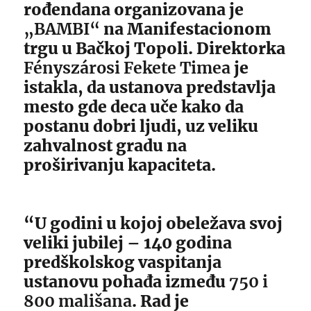
rođendana organizovana je
„BAMBI“
na Manifestacionom
trgu u Bačkoj Topoli. Direktorka
Fényszárosi Fekete Timea
je
istakla, da ustanova predstavlja
mesto gde deca uče kako da
postanu dobri ljudi, uz veliku
zahvalnost gradu na
proširivanju kapaciteta.
“U godini u kojoj obeležava svoj
veliki jubilej – 140 godina
predškolskog vaspitanja
ustanovu pohađa između
750 i
800 mališana
. Rad je