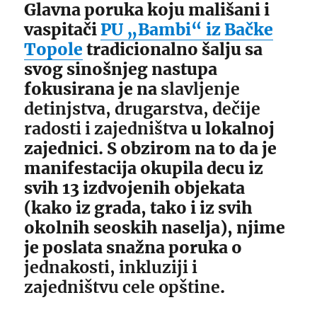
Glavna poruka koju mališani i
vaspitači
PU „Bambi“ iz Bačke
Topole
tradicionalno šalju sa
svog sinošnjeg nastupa
fokusirana je na
slavljenje
detinjstva, drugarstva, dečije
radosti i zajedništva
u lokalnoj
zajednici. S obzirom na to da je
manifestacija okupila decu iz
svih 13 izdvojenih objekata
(kako iz grada, tako i iz svih
okolnih seoskih naselja), njime
je poslata snažna poruka o
jednakosti, inkluziji i
zajedništvu cele opštine
.