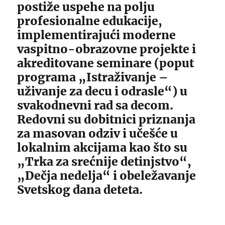
postiže uspehe na polju
profesionalne edukacije,
implementirajući moderne
vaspitno-obrazovne projekte i
akreditovane seminare (poput
programa „Istraživanje –
uživanje za decu i odrasle“) u
svakodnevni rad sa decom.
Redovni su dobitnici priznanja
za masovan odziv i učešće u
lokalnim akcijama kao što su
„Trka za srećnije detinjstvo“,
„Dečja nedelja“ i obeležavanje
Svetskog dana deteta.