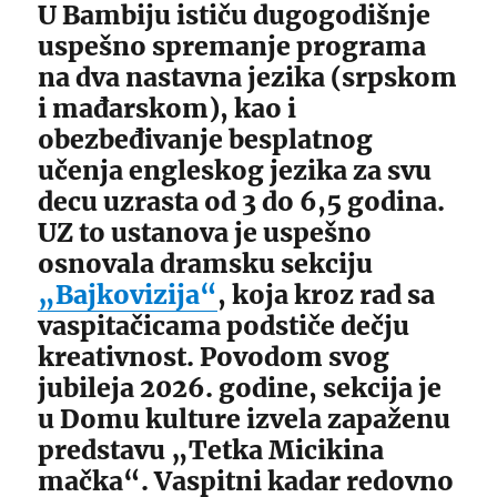
U Bambiju ističu dugogodišnje
uspešno spremanje programa
na dva nastavna jezika (srpskom
i mađarskom), kao i
obezbeđivanje besplatnog
učenja engleskog jezika za svu
decu uzrasta od 3 do 6,5 godina.
UZ to ustanova je uspešno
osnovala dramsku sekciju
„Bajkovizija“
, koja kroz rad sa
vaspitačicama podstiče dečju
kreativnost. Povodom svog
jubileja 2026. godine, sekcija je
u Domu kulture izvela zapaženu
predstavu „Tetka Micikina
mačka“. Vaspitni kadar redovno