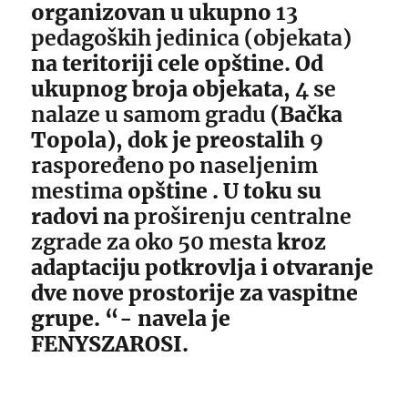
organizovan u ukupno
13
pedagoških jedinica (objekata)
na teritoriji cele opštine. Od
ukupnog broja objekata,
4 se
nalaze u samom gradu
(Bačka
Topola), dok je preostalih
9
raspoređeno po naseljenim
mestima
opštine . U toku su
radovi na
proširenju centralne
zgrade za oko 50 mesta
kroz
adaptaciju potkrovlja i otvaranje
dve nove prostorije za vaspitne
grupe. “- navela je
FENYSZAROSI.