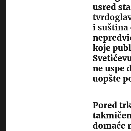
usred sta
tvrdoglav
i suština
nepredvid
koje publ
Svetićevu
ne uspe d
uopšte po
Pored trk
takmičenj
domaće ra