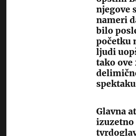
njegove s
nameri d
bilo posl
početku m
ljudi uop
tako ove 
delimično
spektaku
Glavna at
izuzetno
tvrdoglav