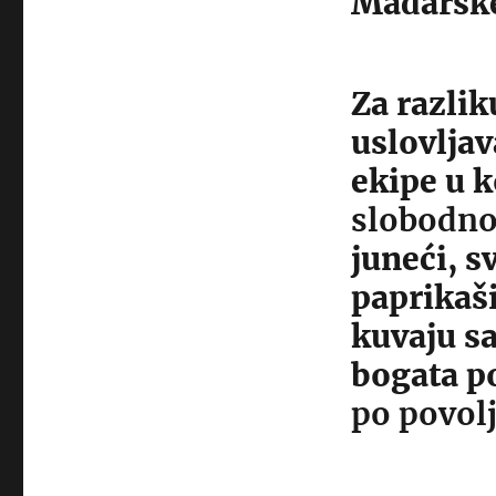
Mađarske
Za razlik
uslovljav
ekipe u k
slobodno
juneći, sv
paprikaši
kuvaju s
bogata 
po povol