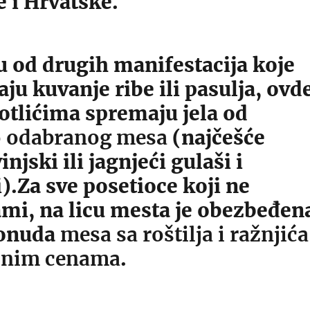
 i Hrvatske.
u od drugih manifestacija koje
aju kuvanje ribe ili pasulja, ovd
otlićima spremaju jela od
 odabranog mesa
(najčešće
injski ili jagnjeći gulaši i
).Za sve posetioce koji ne
ami, na licu mesta je obezbeđen
ponuda
mesa sa roštilja i ražnjića
jnim cenama
.