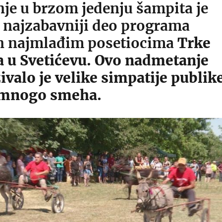
je u brzom jedenju šampita je
i najzabavniji deo programa
 najmlađim posetiocima
Trke
 u Svetićevu. Ovo nadmetanje
ivalo je velike simpatije publik
 mnogo smeha.