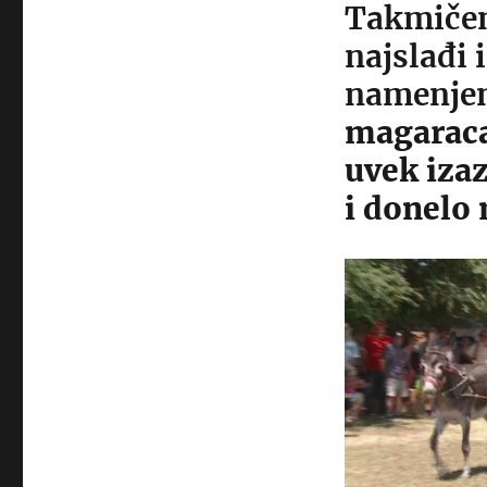
Takmičen
najslađi 
namenjen
magaraca
uvek izaz
i donelo