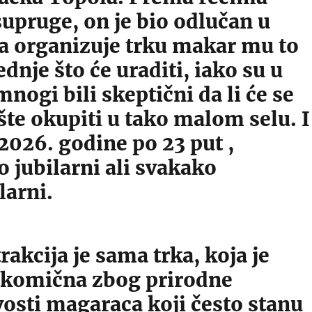
upruge, on je bio odlučan u
a organizuje trku makar mu to
ednje što će uraditi, iako su u
nogi bili skeptični da li će se
šte okupiti u tako malom selu. I
2026. godine po 23 put ,
 jubilarni ali svakako
larni.
rakcija je sama trka, koja je
 komična zbog prirodne
osti magaraca koji često stanu