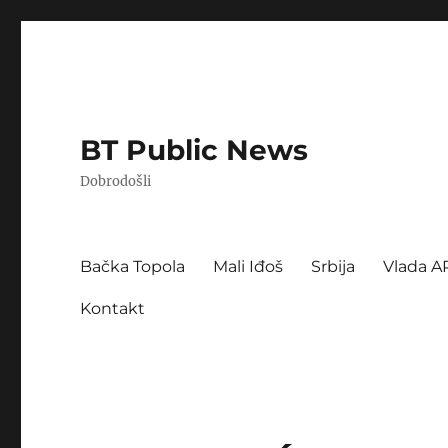
BT Public News
Dobrodošli
Bačka Topola
Mali Iđoš
Srbija
Vlada A
Kontakt