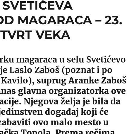
 SVETIĆEVA
OD MAGARACA – 23.
ETVRT VEKA
trku magaraca u selu Svetićevo
je Laslo Zaboš (poznat i po
Kavilo)
, suprug Aranke Zaboš
anas glavna organizatorka ove
cije. Njegova želja je bila da
edinstven događaj koji će
 zabaviti ovo malo mesto u
Bačka Topola. Prema rečima