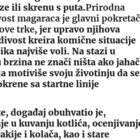
ze ili skrenu s puta.
Prirodna
ost magaraca je glavni pokreta
 ove trke
, jer upravo njihova
ivost kreira komične situacije
ika najviše voli. Na stazi u
 brzina ne znači ništa ako jahač
a motiviše svoju životinju da se
krene sa startne linije
e, događaj obuhvatio je,
e u kuvanju kotlića, ocenjivanj
kije i kolača, kao i stare