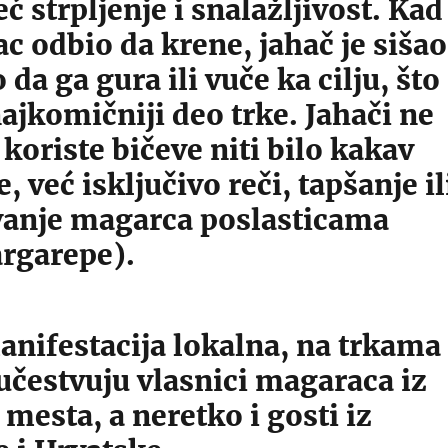
eć strpljenje i snalažljivost. Kad
c odbio da krene, jahač je sišao
 da ga gura ili vuče ka cilju, što
najkomičniji deo trke. Jahači ne
koriste bičeve niti bilo kakav
e, već isključivo reči, tapšanje il
anje magarca poslasticama
argarepe).
anifestacija lokalna, na trkama
učestvuju vlasnici magaraca iz
mesta, a neretko i gosti iz