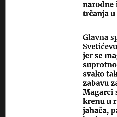
narodne 
trčanja u
Glavna s
Svetićevu
jer se m
suprotno 
svako ta
zabavu za
Magarci s
krenu u r
jahača, p