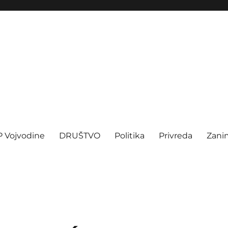
P Vojvodine
DRUŠTVO
Politika
Privreda
Zanim