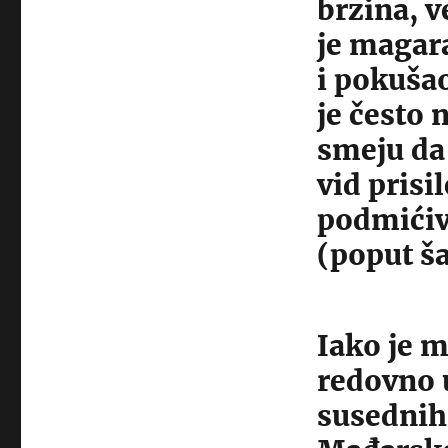
brzina, v
je magara
i pokušao
je često 
smeju da 
vid prisil
podmićiv
(poput š
Iako je m
redovno 
susednih 