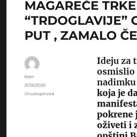
MAGAREĆE TRKE
“TRDOGLAVIJE” 
PUT , ZAMALO Č
I
deju za 
osmislio 
Author
btpn
nadimku 
Posted
21/06/2026
koja je d
on
Categories
Uncategorized
manifesta
pokrene j
oživeti i
opštini 