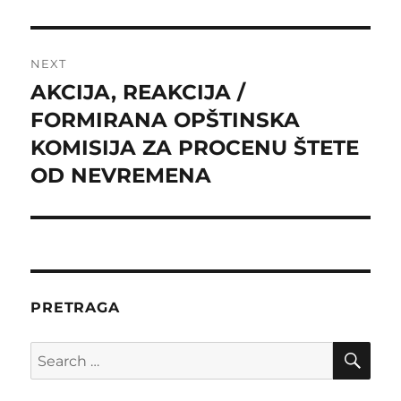
NEXT
AKCIJA, REAKCIJA /
Next
post:
FORMIRANA OPŠTINSKA
KOMISIJA ZA PROCENU ŠTETE
OD NEVREMENA
PRETRAGA
SE
Search
for: