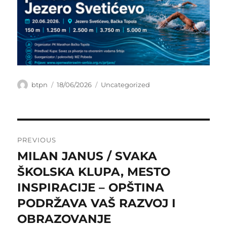
Author
Posted
Categories
btpn
18/06/2026
Uncategorized
on
Post
PREVIOUS
navigation
MILAN JANUS / SVAKA
Previous
post:
ŠKOLSKA KLUPA, MESTO
INSPIRACIJE – OPŠTINA
PODRŽAVA VAŠ RAZVOJ I
OBRAZOVANJE