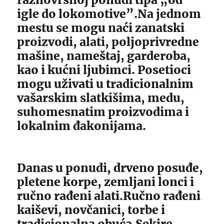
igle do lokomotive”.Na jednom
mestu se mogu naći zanatski
proizvodi, alati, poljoprivredne
mašine, nameštaj, garderoba,
kao i kućni ljubimci. Posetioci
mogu uživati u tradicionalnim
vašarskim slatkišima, medu,
suhomesnatim proizvodima i
lokalnim đakonijama.
Danas u ponudi, drveno posuđe,
pletene korpe, zemljani lonci i
ručno rađeni alati.Ručno rađeni
kaiševi, novčanici, torbe i
tradicionalna obuća.Sekire,