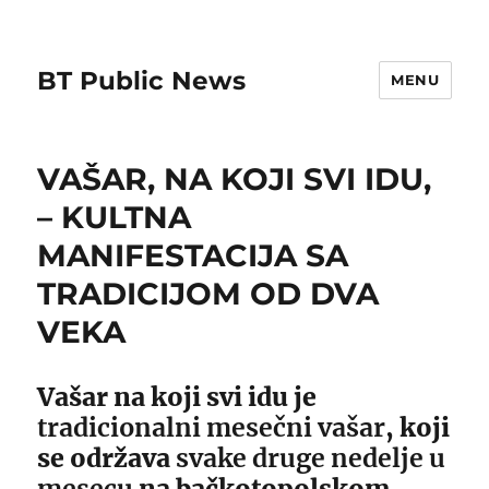
BT Public News
MENU
VAŠAR, NA KOJI SVI IDU,
– KULTNA
MANIFESTACIJA SA
TRADICIJOM OD DVA
VEKA
Vašar na koji svi idu je
tradicionalni mesečni vašar
, koji
se održava
svake druge nedelje u
mesecu
na bačkotopolskom,