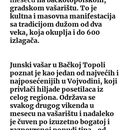
gradskom vašarištu. To je
kultna i masovna manifestacija
sa tradicijom dužom od dva
veka, koja okuplja i do 600
izlagača.
Junski vašar u Bačkoj Topoli
poznat je kao jedan od najvećih i
najposećenijih u Vojvodini, koji
privlači hiljade posetilaca iz
celog regiona. Održava se
svakog drugog vikenda u
mesecu na vašarištu i nadaleko
je čuven po izuzetno bogatoj i
raznovrsnoj ponudi tipa „od