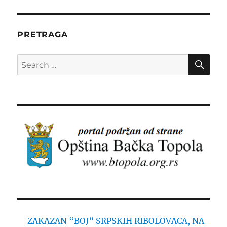
PRETRAGA
SE
Search
for:
ZAKAZAN “BOJ” SRPSKIH RIBOLOVACA, NA