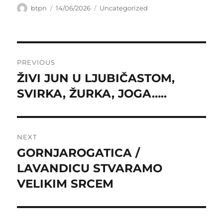
Author
Posted
Categories
btpn
14/06/2026
Uncategorized
on
Post
PREVIOUS
navigation
ŽIVI JUN U LJUBIČASTOM,
Previous
post:
SVIRKA, ŽURKA, JOGA…..
NEXT
GORNJAROGATICA /
Next
post:
LAVANDICU STVARAMO
VELIKIM SRCEM