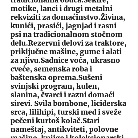
motike, lanci i drugi metalni
rekviziti za domaćinstvo.Živina,
kunići, prasići, jagnjad i rasni
psi na tradicionalnom stočnom
delu.Rezervni delovi za traktore,
priključne mašine, gume i alati
za njivu.Sadnice voća, ukrasno
cveće, semenska roba i
baštenska oprema.Sušeni
svinjski program, kulen,
slanina, čvarci i razni domaći
sirevi. Svila bombone, liciderska
srca, lilihipi, turski med i sveže
pečeni kurtoš kolač.Stari
nameštaj, antikviteti, polovne
mašine, knjige i kolekcionarski