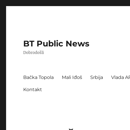
BT Public News
Dobrodošli
Bačka Topola
Mali Iđoš
Srbija
Vlada A
Kontakt