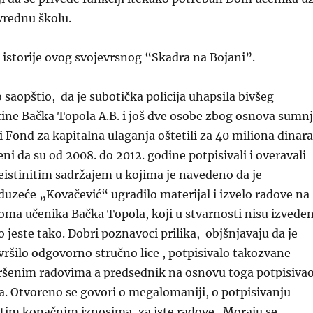
vrednu školu.
istorije ovog svojevrsnog “Skadra na Bojani”.
saopštio, da je subotička policija uhapsila bivšeg
ine Bačka Topola A.B. i još dve osobe zbog osnova sumn
i Fond za kapitalna ulaganja oštetili za 40 miliona dinara
ni da su od 2008. do 2012. godine potpisivali i overavali
istinitim sadržajem u kojima je navedeno da je
uzeće „Kovačević“ ugradilo materijal i izvelo radove na
oma učenika Bačka Topola, koji u stvarnosti nisu izveden
jeste tako. Dobri poznavoci prilika, objšnjavaju da je
vršilo odgovorno stručno lice , potpisivalo takozvane
vršenim radovima a predsednik na osnovu toga potpisivao
ga. Otvoreno se govori o megalomaniji, o potpisivanju
čitim konačnim iznosima, za iste radove . Moraju se