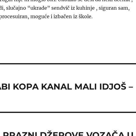
, slučajno “ukrade” sendvič iz kuhinje , siguran sam,
 procesuiran, moguće i izbačen iz škole.
BI KOPA KANAL MALI IDJOŠ –
 PRAZNI DŽEPOVE VOZAČA U