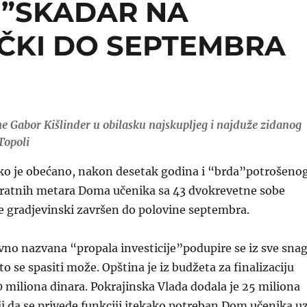
I”SKADAR NA
ČKI DO SEPTEMBRA
e Gabor Kišlinder u obilasku najskupljeg i najduže zidanog
Topoli
ko je obećano, nakon desetak godina i “brda”potrošeno
ratnih metara Doma učenika sa 43 dvokrevetne sobe
e gradjevinski završen do polovine septembra.
no nazvana “propala investicije”podupire se iz sve sna
 što se spasiti može. Opština je iz budžeta za finalizaciju
 miliona dinara. Pokrajinska Vlada dodala je 25 miliona
lji da se privede funkciji itekako potreban Dom učenika u