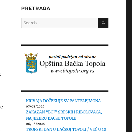
PRETRAGA
SEARCH
Search
for:
g
KRIVAJA DOČEKUJE SV PANTELEJMONA
ge
07/08/2026
ZAKAZAN “BOJ” SRPSKIH RIBOLOVACA,
NA JEZERU BAČKE TOPOLE
06/08/2026
TROPSKI DAN U BAČKOJ TOPOLI / VEĆ U 10
z