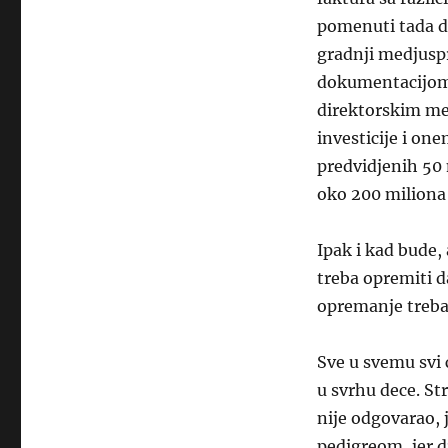
pomenuti tada do
gradnji medjuspr
dokumentacijom,
direktorskim mes
investicije i on
predvidjenih 50 
oko 200 miliona 
Ipak i kad bude,
treba opremiti d
opremanje trebat
Sve u svemu svi ć
u svrhu dece. Str
nije odgovarao, 
pedigreom, jer dr