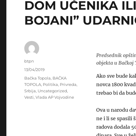
DOM UČENIKA IL
BOJANI” UDARNI
Predsednik opštin
Author
btpn
objekta u Bačkoj 
Posted
13/04/2019
Ako sve bude ka
on
Categories
Bačka Topola
,
BAČKA
novca 1800 kvad
TOPOLA
,
Politika
,
Privreda
,
Srbija
,
Uncategorized
,
trebao bi da bud
Vesti
,
Vlada AP Vojvodine
Ova u narodu dav
ne i li se spasili
radova dodala 50
dinara. Sve u že