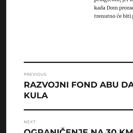
kada Dom proradi
trenutno će biti
Post
PREVIOUS
navigation
RAZVOJNI FOND ABU DA
Previous
post:
KULA
NEXT
OGRANIČENJE NA 30 KM
Next