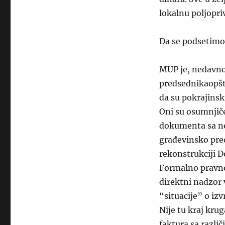
lokalnu poljopri
Da se podsetimo 
MUP je, nedavno 
predsednikaopšt
da su pokrajinsk
Oni su osumnjiče
dokumenta sa ne
građevinsko pred
rekonstrukciji D
Formalno pravno 
direktni nadzor 
“situacije” o iz
Nije tu kraj kru
faktura sa razli