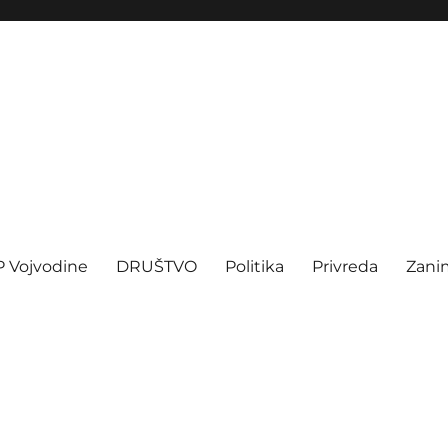
P Vojvodine
DRUŠTVO
Politika
Privreda
Zanim