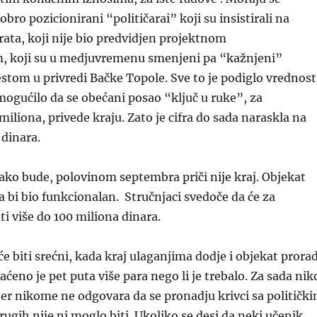
bro pozicionirani “političarai” koji su insistirali na
ata, koji nije bio predvidjen projektnom
 koji su u medjuvremenu smenjeni pa “kažnjeni”
tom u privredi Bačke Topole. Sve to je podiglo vrednost
emogućilo da se obećani posao “ključ u ruke”, za
miliona, privede kraju. Zato je cifra do sada naraskla na
dinara.
 ako bude, polovinom septembra priči nije kraj. Objekat
a bi bio funkcionalan. Stručnjaci svedoče da će za
i više do 100 miliona dinara.
e biti srećni, kada kraj ulaganjima dodje i objekat prorad
aćeno je pet puta više para nego li je trebalo. Za sada nik
jer nikome ne odgovara da se pronadju krivci sa političk
ugih nije ni moglo biti. Ukoliko se desi da neki učenik ,