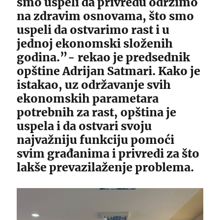
smo uspeli da privredu održimo
na zdravim osnovama, što smo
uspeli da ostvarimo rast i u
jednoj ekonomski složenih
godina.”- rekao je predsednik
opštine Adrijan Satmari. Kako je
istakao, uz održavanje svih
ekonomskih parametara
potrebnih za rast, opština je
uspela i da ostvari svoju
najvažniju funkciju pomoći
svim građanima i privredi za što
lakše prevazilaženje problema.