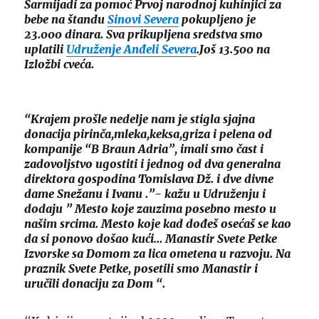
Sarmijadi za pomoć Prvoj narodnoj kuhinjici za
bebe na štandu
Sinovi Severa
pokupljeno je
23.000 dinara. Sva prikupljena sredstva smo
uplatili
Udruženje Anđeli Severa
.Još 13.500 na
Izložbi cveća.
“Krajem prošle nedelje nam je stigla sjajna
donacija pirinča,mleka,keksa,griza i pelena od
kompanije “B Braun Adria”, imali smo čast i
zadovoljstvo ugostiti i jednog od dva generalna
direktora gospodina Tomislava Dž. i dve divne
dame Snežanu i Ivanu .”- kažu u Udruženju i
dodaju ” Mesto koje zauzima posebno mesto u
našim srcima. Mesto koje kad dođeš osećaš se kao
da si ponovo došao kući… Manastir Svete Petke
Izvorske sa Domom za lica ometena u razvoju. Na
praznik Svete Petke, posetili smo Manastir i
uručili donaciju za Dom “.