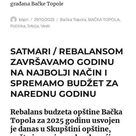
građana Bačke Topole
Author
Posted
Categories
btpn
29/10/2025
Bačka Topola
,
BAČKA TOPOLA
,
on
Politika
,
Srbija
,
Vesti
SATMARI / REBALANSOM
ZAVRŠAVAMO GODINU
NA NAJBOLJI NAČIN I
SPREMAMO BUDŽET ZA
NAREDNU GODINU
Rebalans budzeta opštine Bačka
Topola za 2025 godinu usvojen
je danas u Skupštini opštine,