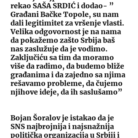
rekao SAŠA SRDIĆ i dodao- ”
Građani Bačke Topole, su nam
dali legitimitet za vršenje vlasti.
Velika odgovornost je na nama
da pokažemo zašto Srbija baš
nas zaslužuje da je vodimo.
Zaključiću sa tim da moramo
više da radimo, da budemo bliže
građanima i da zajedno sa njima
rešavamo probleme, da čujemo
njihove ideje, da ih saslušamo”
Bojan Šoralov je istakao da je
SNS najbrojnija i najsnažnija
politička organizacija u Srbiji i