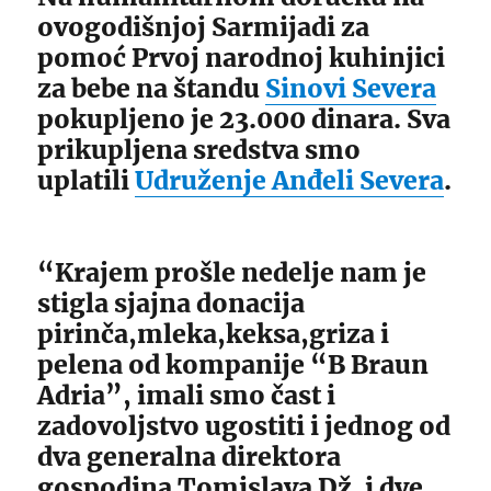
ovogodišnjoj Sarmijadi za
pomoć Prvoj narodnoj kuhinjici
za bebe na štandu
Sinovi Severa
pokupljeno je 23.000 dinara. Sva
prikupljena sredstva smo
uplatili
Udruženje Anđeli Severa
.
“Krajem prošle nedelje nam je
stigla sjajna donacija
pirinča,mleka,keksa,griza i
pelena od kompanije “B Braun
Adria”, imali smo čast i
zadovoljstvo ugostiti i jednog od
dva generalna direktora
gospodina Tomislava Dž. i dve