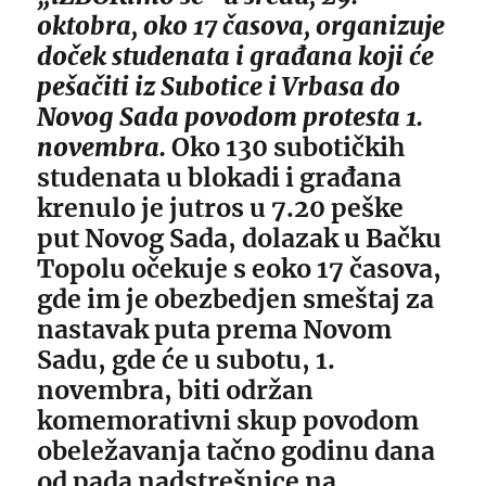
oktobra, oko 17 časova, organizuje
doček studenata i građana koji će
pešačiti iz Subotice i Vrbasa do
Novog Sada povodom protesta 1.
novembra.
Oko 130 subotičkih
studenata u blokadi i građana
krenulo je jutros u 7.20 peške
put Novog Sada, dolazak u Bačku
Topolu očekuje s eoko 17 časova,
gde im je obezbedjen smeštaj za
nastavak puta prema Novom
Sadu, gde će u subotu, 1.
novembra, biti održan
komemorativni skup povodom
obeležavanja tačno godinu dana
od pada nadstrešnice na