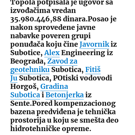
Topola potpisala je ugovor sa
izvođačima vredan
35.980.446,88 dinara.Posao je
nakon sprovedene javne
nabavke poveren grupi
ponuđača koju čine
Javornik
iz
Subotice,
Alex
Engineering iz
Beograda,
Zavod za
geotehniku
Subotica,
Fitiš
Ju
Subotica, POtiski vodovodi
Horgoš,
Gradina
Subotica
i
Betonjerka
iz
Sente.Pored kompenzacionog
bazena predviđena je tehnička
prostorija u koju se smešta deo
hidrotehničke opreme.