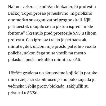
Naime, večeras je održan blokaderski protest u
Bačkoj Topoi prošao je neslavno, ni približno
onome što su organizatori prognozirali. Njih
petnaestak okupilo se na platou ispred “male
fontane” i krenulo pred prostorije SNS u tihom
protestu. Ceo igrokaz trajao je petnaestak
minuta , dok ulicom nije prošlo patrolno vozilo
policije, nakon čega su se vratili na mesto
polaska i posle nekoliko minuta razišli.
Učešće građana na skupovima koji šalju poruke
mira i želje za stabilnošću jasno pokazuju da je
većinska Srbija protiv blokada, zaključili su
prisutni u SNSu.