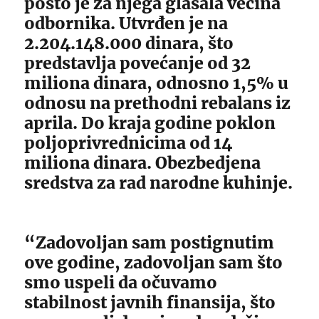
pošto je za njega glasala većina
odbornika. Utvrđen je na
2.204.148.000 dinara, što
predstavlja povećanje od 32
miliona dinara, odnosno 1,5% u
odnosu na prethodni rebalans iz
aprila. Do kraja godine poklon
poljoprivrednicima od 14
miliona dinara. Obezbedjena
sredstva za rad narodne kuhinje.
“Zadovoljan sam postignutim
ove godine, zadovoljan sam što
smo uspeli da očuvamo
stabilnost javnih finansija, što