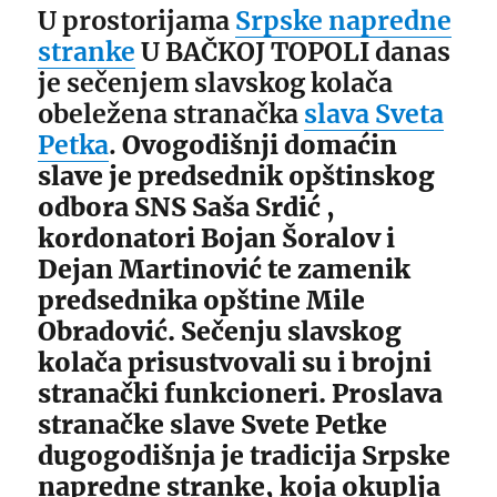
U prostorijama
Srpske napredne
stranke
U BAČKOJ TOPOLI danas
je sečenjem slavskog kolača
obeležena stranačka
slava Sveta
Petka
.
Ovogodišnji domaćin
slave je predsednik opštinskog
odbora SNS Saša Srdić ,
kordonatori Bojan Šoralov i
Dejan Martinović te zamenik
predsednika opštine Mile
Obradović. Sečenju slavskog
kolača prisustvovali su i brojni
stranački funkcioneri. Proslava
stranačke slave Svete Petke
dugogodišnja je tradicija Srpske
napredne stranke, koja okuplja