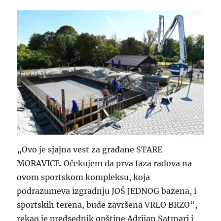
„Ovo je sjajna vest za građane STARE
MORAVICE. Očekujem da prva faza radova na
ovom sportskom kompleksu, koja
podrazumeva izgradnju JOŠ JEDNOG bazena, i
sportskih terena, bude završena VRLO BRZO“,
rekao je predsednik opštine Adrijan Satmari i