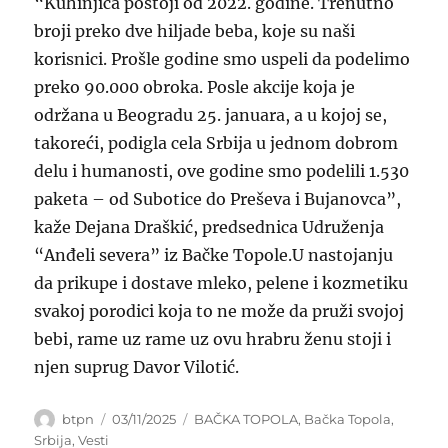
“Kuhinjica postoji od 2022. godine. Trenutno
broji preko dve hiljade beba, koje su naši
korisnici. Prošle godine smo uspeli da podelimo
preko 90.000 obroka. Posle akcije koja je
održana u Beogradu 25. januara, a u kojoj se,
takoreći, podigla cela Srbija u jednom dobrom
delu i humanosti, ove godine smo podelili 1.530
paketa – od Subotice do Preševa i Bujanovca”,
kaže Dejana Draškić, predsednica Udruženja
“Anđeli severa” iz Bačke Topole.U nastojanju
da prikupe i dostave mleko, pelene i kozmetiku
svakoj porodici koja to ne može da pruži svojoj
bebi, rame uz rame uz ovu hrabru ženu stoji i
njen suprug Davor Vilotić.
Author
Posted
Categories
btpn
03/11/2025
BAČKA TOPOLA
,
Bačka Topola
,
on
Srbija
,
Vesti