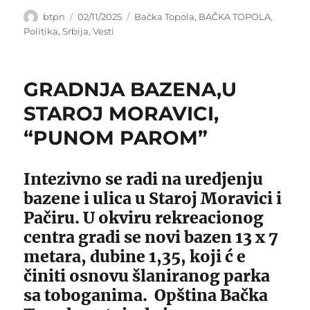
Author
Posted
Categories
btpn
02/11/2025
Bačka Topola
,
BAČKA TOPOLA
,
on
Politika
,
Srbija
,
Vesti
GRADNJA BAZENA,U
STAROJ MORAVICI,
“PUNOM PAROM”
Intezivno se radi na uredjenju
bazene i ulica u Staroj Moravici i
Pačiru. U okviru rekreacionog
centra gradi se novi bazen 13 x 7
metara, dubine 1,35, koji ć e
činiti osnovu šlaniranog parka
sa toboganima. Opština Bačka