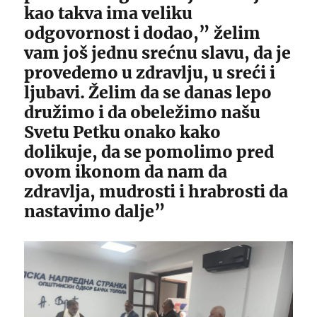
kao takva ima veliku
odgovornost i dodao,” želim
vam još jednu srećnu slavu, da je
provedemo u zdravlju, u sreći i
ljubavi. Želim da se danas lepo
družimo i da obeležimo našu
Svetu Petku onako kako
dolikuje, da se pomolimo pred
ovom ikonom da nam da
zdravlja, mudrosti i hrabrosti da
nastavimo dalje”