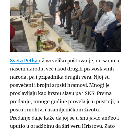
Sveta Petka
uživa veliko poštovanje, ne samo u
našem narodu, već i kod drugih pravoslavnih
naroda, pa i pripadnika drugih vera. Njoj su
posvećeni i brojni srpski hramovi. Mnogi je
proslavljaju kao krsnu slavu pa i SNS. Prema
predanju, mnoge godine provela je u pustinji, u
postu i molitvi i usamljeničkom životu.
Predanje dalje kaže da joj se u snu javio anđeo i
uputio u otadžbinu da širi veru Hristovu. Zato