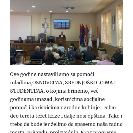
Ove godine nastavili smo sa pomoći
mladima,OSNOVCIMA, SREDNJOŠKOLCIMA I
STUDENTIMA, o kojima brinemo, već
godinama unazad, korisnicima socijalne
pomoći i korisnicima narodne kuhinje. Dobar
deo tereta teret krize i dalje nosi opština. Tako i
treba da bude jer želimo da spasemo naša radna
mesta, privredu, proizvodnju. Kroz programe