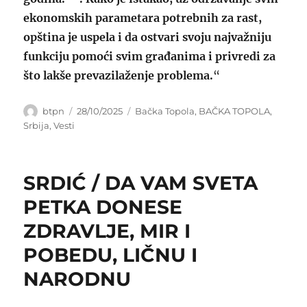
ekonomskih parametara potrebnih za rast,
opština je uspela i da ostvari svoju najvažniju
funkciju pomoći svim građanima i privredi za
što lakše prevazilaženje problema.
“
Author
Posted
Categories
btpn
28/10/2025
Bačka Topola
,
BAČKA TOPOLA
,
on
Srbija
,
Vesti
SRDIĆ / DA VAM SVETA
PETKA DONESE
ZDRAVLJE, MIR I
POBEDU, LIČNU I
NARODNU