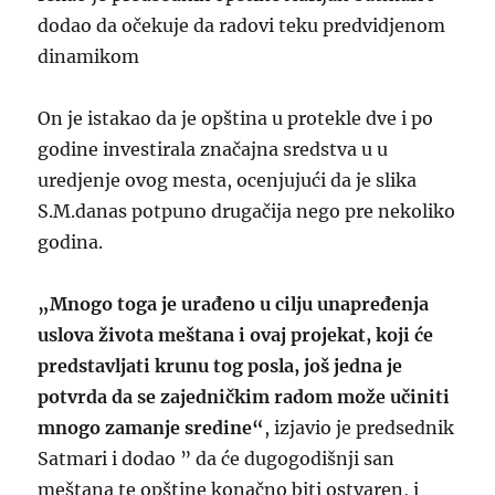
dodao da očekuje da radovi teku predvidjenom
dinamikom
On je istakao da je opština u protekle dve i po
godine investirala značajna sredstva u u
uredjenje ovog mesta, ocenjujući da je slika
S.M.danas potpuno drugačija nego pre nekoliko
godina.
„Mnogo toga je urađeno u cilju unapređenja
uslova života meštana i ovaj projekat, koji će
predstavljati krunu tog posla, još jedna je
potvrda da se zajedničkim radom može učiniti
mnogo zamanje sredine“
, izjavio je predsednik
Satmari i dodao ” da će dugogodišnji san
meštana te opštine konačno biti ostvaren, i