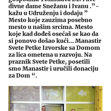
divne dame Snežanu i Ivanu .”-
kažu u Udruženju i dodaju ”
Mesto koje zauzima posebno
mesto u našim srcima. Mesto
koje kad dođeš osećaš se kao da
si ponovo došao kući… Manastir
Svete Petke Izvorske sa Domom
za lica ometena u razvoju. Na
praznik Svete Petke, posetili
smo Manastir i uručili donaciju
za Dom “.