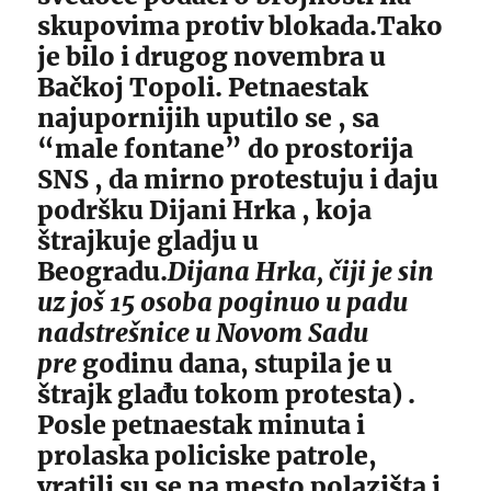
skupovima protiv blokada.Tako
je bilo i drugog novembra u
Bačkoj Topoli. Petnaestak
najupornijih uputilo se , sa
“male fontane” do prostorija
SNS , da mirno protestuju i daju
podršku Dijani Hrka , koja
štrajkuje gladju u
Beogradu.
Dijana Hrka, čiji je sin
uz još 15 osoba poginuo u padu
nadstrešnice u Novom Sadu
pre
godinu dana, stupila je u
štrajk glađu tokom protesta) .
Posle petnaestak minuta i
prolaska policiske patrole,
vratili su se na mesto polazišta i