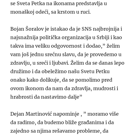
se Sveta Petka na ikonama predstavlja u
monaškoj odeći, sa krstom u ruci.
Bojan Šoralov je istakao da je SNS najbrojnija i
najsnažnija politička organizacija u Srbiji i kao
takva ima veliku odgovornost i dodao,” želim
vam još jednu srećnu slavu, da je provedemo u
zdravlju, u sreći i ljubavi. Želim da se danas lepo
družimo i da obeležimo našu Svetu Petku
onako kako dolikuje, da se pomolimo pred
ovom ikonom da nam da zdravlja, mudrosti i
hrabrosti da nastavimo dalje”
Dejan Martinović napominje , ” moramo više
da radimo, da budemo bliže građanima i da
zajedno sa njima rešavamo probleme, da