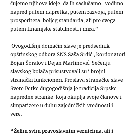
čujemo njihove ideje, da ih saslušamo, vodimo
napred putem napretka, putem razvoja, putem
prosperiteta, boljeg standarda, ali pre svega
putem finanijske stabilnosti i mira.”
Ovogodišnji domaćin slave je predsednik
opštinskog odbora SNS Saša Srdić , kordonatori
Bojan Šoralov i Dejan Martinović. Sečenju
slavskog kolača prisustvovali su i brojni
stranački funkcioneri. Proslava stranačke slave
Svete Petke dugogodišnja je tradicija Srpske
napredne stranke, koja okuplja svoje članove i
simpatizere u duhu zajedničkih vrednosti i
vere.
“Želim svim pravoslavnim vernicima, ali i