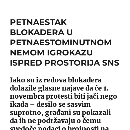
PETNAESTAK
BLOKADERA U
PETNAESTOMINUTNOM
NEMOM IGROKAZU
ISPRED PROSTORIJA SNS
Iako su iz redova blokadera
dolazile glasne najave da će 1.
novembra protesti biti jači nego
ikada – desilo se sasvim
suprotno, građani su pokazali
da ih ne podržavaju o čemu
svedoče podaci o brojnosti na