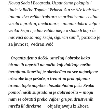
Novog Sada i Beograda. Usput ćemo pokupiti i
ljude iz Bačke Topole i Vrbasa. Što se tiče logistike,
imamo dva velika traktora sa prikolicama, civilna
vozila u pratnji, medicinare, i imamo dobru volju i
veliku želju i jednu veliku ideju o slobodi koja će
nas vući do samog kraja, siguran sam
“, poručio je
za javnost, Vedran Peić
-Organizujemo doček, smeštaj i obroke kako
bismo ih ugostili na način koji dolikuje našim
herojima. Smeštaj je obezbeđen za sve najavljene
učesnike koji pešače, a trenutno prikupljamo
hranu, tople napitke i bezalkoholna pića. Svaka
pomoć naših sugrađana je dobrodošla – mogu
nam se obratiti preko Vajber grupe, društvenih
mreža ili direktno
– objašnjavaju iz Zbora