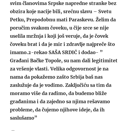
svim članovima Srpske napredne stranke bez
obzira koje nacije bili, srećnu slavu – Svetu
Petku, Prepodobnu mati Paraskevu. Želim da
poručim svakom čoveku, u čije srce se nije
uselila mržnja i koji još veruje, da je čovek
čoveku brat i da je mir i zdravlje najpreče što
imamo.2-rekao SAŠA SRDIĆ i dodao- ”
Građani Bačke Topole, su nam dali legitimitet
za vršenje vlasti. Velika odgovornost je na
nama da pokažemo zašto Srbija baš nas
zaslužuje da je vodimo. Zaključiću sa tim da
moramo više da radimo, da budemo bliže
građanima i da zajedno sa njima rešavamo
probleme, da čujemo njihove ideje, da ih
saslušamo”