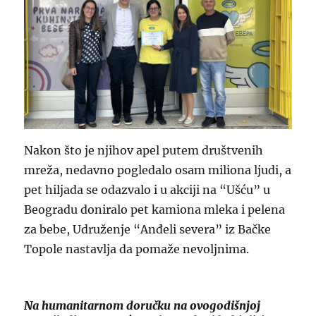
Nakon što je njihov apel putem društvenih
mreža, nedavno pogledalo osam miliona ljudi, a
pet hiljada se odazvalo i u akciji na “Ušću” u
Beogradu doniralo pet kamiona mleka i pelena
za bebe, Udruženje “Anđeli severa” iz Bačke
Topole nastavlja da pomaže nevoljnima.
Na humanitarnom doručku na ovogodišnjoj