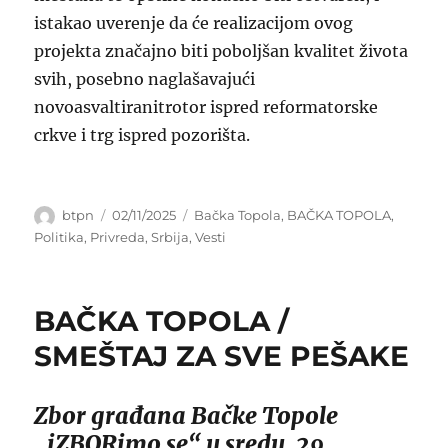
istakao uverenje da će realizacijom ovog
projekta značajno biti poboljšan kvalitet života
svih, posebno naglašavajući
novoasvaltiranitrotor ispred reformatorske
crkve i trg ispred pozorišta.
Author
Posted
Categories
btpn
02/11/2025
Bačka Topola
,
BAČKA TOPOLA
,
on
Politika
,
Privreda
,
Srbija
,
Vesti
BAČKA TOPOLA /
SMEŠTAJ ZA SVE PEŠAKE
Zbor građana Bačke Topole
„iZBORimo se“ u sredu, 29.