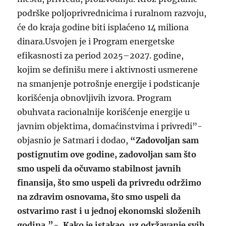
podrške poljoprivrednicima i ruralnom razvoju,
će do kraja godine biti isplaćeno 14 miliona
dinara.Usvojen je i Program energetske
efikasnosti za period 2025–2027. godine,
kojim se definišu mere i aktivnosti usmerene
na smanjenje potrošnje energije i podsticanje
korišćenja obnovljivih izvora. Program
obuhvata racionalnije korišćenje energije u
javnim objektima, domaćinstvima i privredi”-
objasnio je Satmari i dodao,
“Zadovoljan sam
postignutim ove godine, zadovoljan sam što
smo uspeli da očuvamo stabilnost javnih
finansija, što smo uspeli da privredu održimo
na zdravim osnovama, što smo uspeli da
ostvarimo rast i u jednoj ekonomski složenih
godina.”-. Kako je istakao, uz održavanje svih