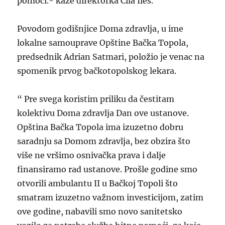
pomoći.- kaže direktorka Čila Ileš.
Povodom godišnjice Doma zdravlja, u ime
lokalne samouprave Opštine Bačka Topola,
predsednik Adrian Satmari, položio je venac na
spomenik prvog bačkotopolskog lekara.
“ Pre svega koristim priliku da čestitam
kolektivu Doma zdravlja Dan ove ustanove.
Opština Bačka Topola ima izuzetno dobru
saradnju sa Domom zdravlja, bez obzira što
više ne vršimo osnivačka prava i dalje
finansiramo rad ustanove. Prošle godine smo
otvorili ambulantu II u Bačkoj Topoli što
smatram izuzetno važnom investicijom, zatim
ove godine, nabavili smo novo sanitetsko