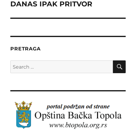
DANAS IPAK PRITVOR
PRETRAGA
SE
Search
for: