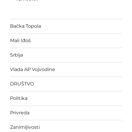
Bačka Topola
Mali Iđoš
Srbija
Vlada AP Vojvodine
DRUŠTVO
Politika
Privreda
Zanimljivosti