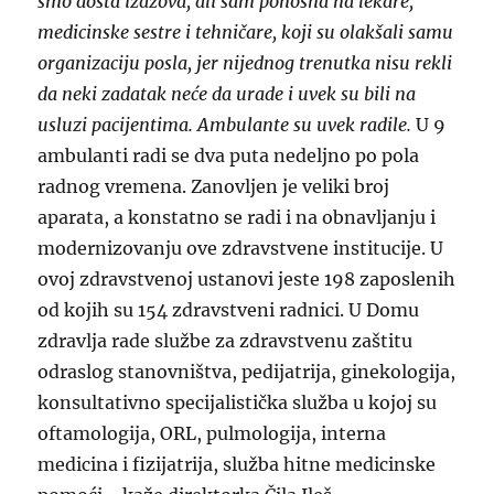
smo dosta izazova, ali sam ponosna na lekare,
medicinske sestre i tehničare, koji su olakšali samu
organizaciju posla, jer nijednog trenutka nisu rekli
da neki zadatak neće da urade i uvek su bili na
usluzi pacijentima. Ambulante su uvek radile.
U 9
ambulanti radi se dva puta nedeljno po pola
radnog vremena. Zanovljen je veliki broj
aparata, a konstatno se radi i na obnavljanju i
modernizovanju ove zdravstvene institucije. U
ovoj zdravstvenoj ustanovi jeste 198 zaposlenih
od kojih su 154 zdravstveni radnici. U Domu
zdravlja rade službe za zdravstvenu zaštitu
odraslog stanovništva, pedijatrija, ginekologija,
konsultativno specijalistička služba u kojoj su
oftamologija, ORL, pulmologija, interna
medicina i fizijatrija, služba hitne medicinske