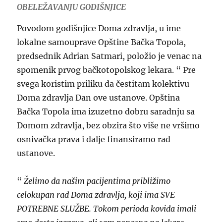
OBELEŽAVANJU GODIŠNJICE
Povodom godišnjice Doma zdravlja, u ime
lokalne samouprave Opštine Bačka Topola,
predsednik Adrian Satmari, položio je venac na
spomenik prvog bačkotopolskog lekara. “ Pre
svega koristim priliku da čestitam kolektivu
Doma zdravlja Dan ove ustanove. Opština
Bačka Topola ima izuzetno dobru saradnju sa
Domom zdravlja, bez obzira što više ne vršimo
osnivačka prava i dalje finansiramo rad
ustanove.
“
Želimo da našim pacijentima približimo
celokupan rad Doma zdravlja, koji ima SVE
POTREBNE SLUŽBE. Tokom perioda kovida imali