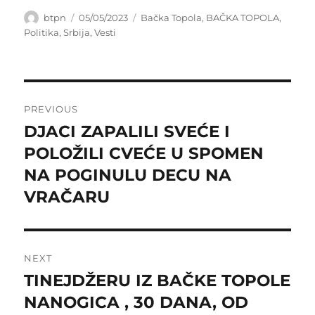
Author
Posted
Categories
btpn
05/05/2023
Bačka Topola
,
BAČKA TOPOLA
,
on
Politika
,
Srbija
,
Vesti
Post
PREVIOUS
navigation
DJACI ZAPALILI SVEĆE I
Previous
post:
POLOŽILI CVEĆE U SPOMEN
NA POGINULU DECU NA
VRAČARU
NEXT
TINEJDŽERU IZ BAČKE TOPOLE
Next
post:
NANOGICA , 30 DANA, OD