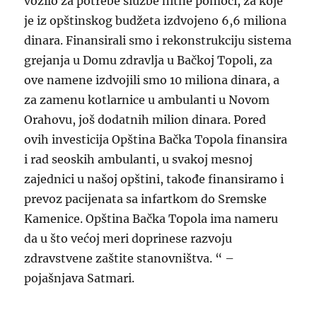
vozilo za potrebe službe hitne pomoći, za koje
je iz opštinskog budžeta izdvojeno 6,6 miliona
dinara. Finansirali smo i rekonstrukciju sistema
grejanja u Domu zdravlja u Bačkoj Topoli, za
ove namene izdvojili smo 10 miliona dinara, a
za zamenu kotlarnice u ambulanti u Novom
Orahovu, još dodatnih milion dinara. Pored
ovih investicija Opština Bačka Topola finansira
i rad seoskih ambulanti, u svakoj mesnoj
zajednici u našoj opštini, takođe finansiramo i
prevoz pacijenata sa infartkom do Sremske
Kamenice. Opština Bačka Topola ima nameru
da u što većoj meri doprinese razvoju
zdravstvene zaštite stanovništva. “ –
pojašnjava Satmari.