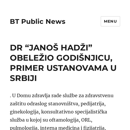
BT Public News
MENU
DR “JANOŠ HADŽI”
OBELEŽIO GODIŠNJICU,
PRIMER USTANOVAMA U
SRBIJI
. U Domu zdravlja rade službe za zdravstvenu
zaštitu odraslog stanovništva, pedijatrija,
ginekologija, konsultativno specijalistička
služba u kojoj su oftamologija, ORL,
pulmologija, interna medicina i fizijatrija,