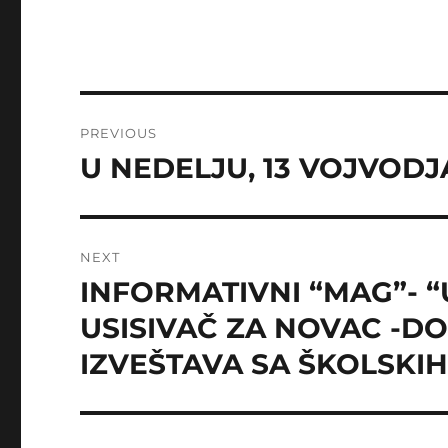
Post
PREVIOUS
navigation
U NEDELJU, 13 VOJVOD
Previous
post:
NEXT
INFORMATIVNI “MAG”- “
Next
post:
USISIVAČ ZA NOVAC -DO
IZVEŠTAVA SA ŠKOLSKIH