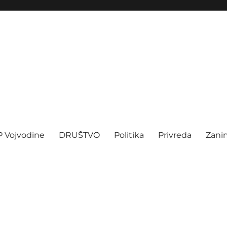
P Vojvodine
DRUŠTVO
Politika
Privreda
Zanim