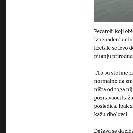
Pecaroši koji ob
iznenađeni onim š
kretale se levo d
pitanju prirodna
„To su stotine r
normalno da smo p
ništa od toga nij
poznavaoci kažu,
posledica. Ipak z
kažu ribolovci
Dešava se da rib