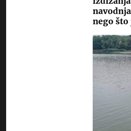
izdizanj
navodnja
nego što