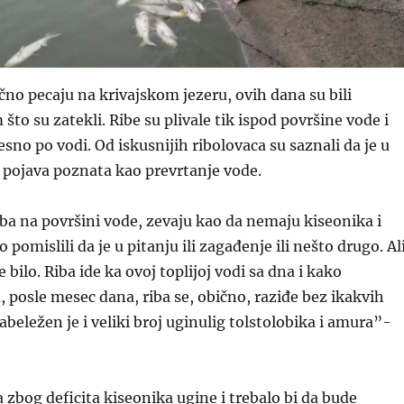
ično pecaju na krivajskom jezeru, ovih dana su bili
to su zatekli. Ribe su plivale tik ispod površine vode i
esno po vodi. Od iskusnijih ribolovaca su saznali da je u
 pojava poznata kao prevrtanje vode.
iba na površini vode, zevaju kao da nemaju kiseonika i
omislili da je u pitanju ili zagađenje ili nešto drugo. Al
e bilo. Riba ide ka ovoj toplijoj vodi sa dna i kako
 posle mesec dana, riba se, obično, raziđe bez ikakvih
abeležen je i veliki broj uginulig tolstolobika i amura”-
a zbog deficita kiseonika ugine i trebalo bi da bude