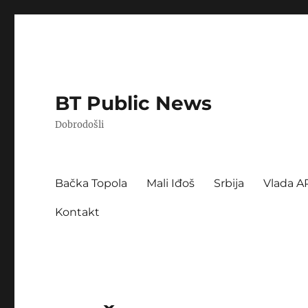
BT Public News
Dobrodošli
Bačka Topola
Mali Iđoš
Srbija
Vlada A
Kontakt