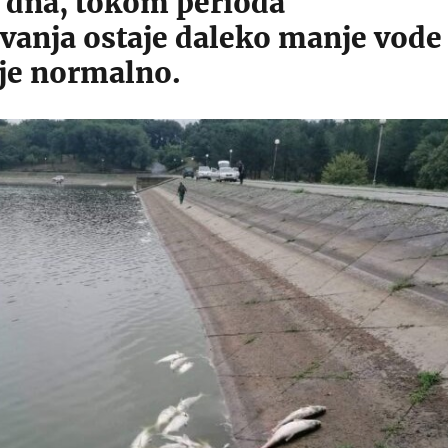
a dna, tokom perioda
vanja ostaje daleko manje vode
 je normalno.