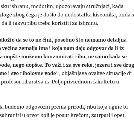
dsku ishranu, međutim, upozoravaju stručnjaci, kada
loge zbog čega je došlo do nedostatka kiseonika, onda 
 da li takvu ribu treba koristiti za ishranu.
dložio da se to ne čini, posebno što nemamo detaljna
a većina zemalja ima i koja nam daju odgovor da li iz
ra uopšte možemo konzumirati ribu, ne samo kada se
vode, nego uopšte. To važi i za sve reke, jezera i sve dru
me i sve ribolovne vode
“, objašnjava ovakve situacije dr
profesor ribarstva na Poljoprivrednom fakultetu u
da budemo odgovorni prema prirodi, ribu koja ugine bi
 sahraniti u otvor koji je posut krečom, zatrpati i opet