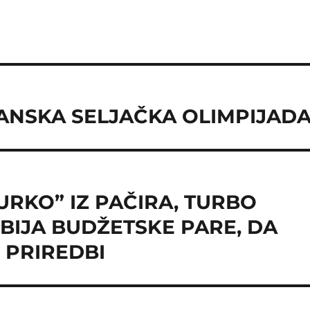
JANSKA SELJAČKA OLIMPIJAD
URKO” IZ PAČIRA, TURBO
BIJA BUDŽETSKE PARE, DA
 PRIREDBI