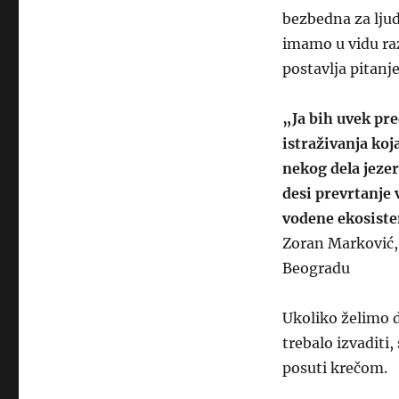
bezbedna za lju
imamo u vidu raz
postavlja pitanje
„Ja bih uvek pre
istraživanja koj
nekog dela jeze
desi prevrtanje 
vodene ekosiste
Zoran Marković, 
Beogradu
Ukoliko želimo 
trebalo izvaditi,
posuti krečom.