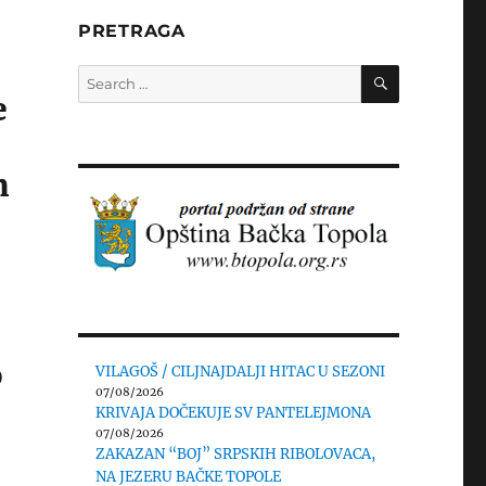
U
PRETRAGA
SEARCH
Search
for:
e
m
o
VILAGOŠ / CILJNAJDALJI HITAC U SEZONI
07/08/2026
KRIVAJA DOČEKUJE SV PANTELEJMONA
07/08/2026
ZAKAZAN “BOJ” SRPSKIH RIBOLOVACA,
NA JEZERU BAČKE TOPOLE