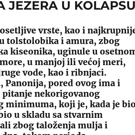
 JEZERA U KOLAPS
setljive vrste, kao i najkrupnij
u tolstolobika i amura, zbog
ka kiseonika, uginule u osetno
more, u manjoj ili većoj meri,
druge vode, kao i ribnjaci.
, Panonija, pored ovog ima i
 pitanje nekorigovanog
 minimuma, koji je, kada je bi
bio u skladu sa stvarnim
ali zbog taloženja mulja i