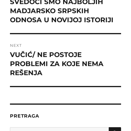
SVEDOCI SMO NAJBOLJIH
Previous
post:
MADJARSKO SRPSKIH
ODNOSA U NOVIJOJ ISTORIJI
NEXT
VUČIĆ/ NE POSTOJE
Next
post:
PROBLEMI ZA KOJE NEMA
REŠENJA
PRETRAGA
SE
Search