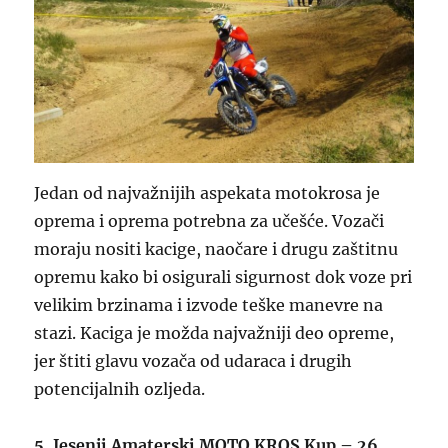
Jedan od najvažnijih aspekata motokrosa je
oprema i oprema potrebna za učešće. Vozači
moraju nositi kacige, naočare i drugu zaštitnu
opremu kako bi osigurali sigurnost dok voze pri
velikim brzinama i izvode teške manevre na
stazi. Kaciga je možda najvažniji deo opreme,
jer štiti glavu vozača od udaraca i drugih
potencijalnih ozljeda.
5. Jesenji Amaterski MOTO KROS Kup – 26.