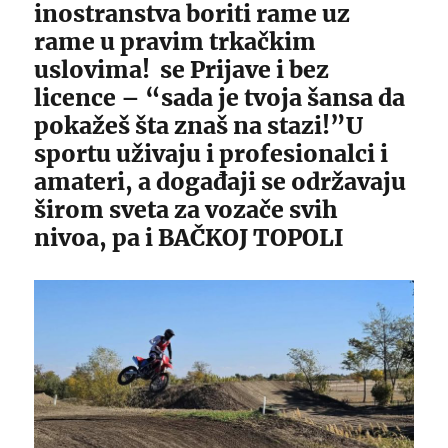
inostranstva boriti rame uz
rame u pravim trkačkim
uslovima! se Prijave i bez
licence – “sada je tvoja šansa da
pokažeš šta znaš na stazi!”U
sportu uživaju i profesionalci i
amateri, a događaji se održavaju
širom sveta za vozače svih
nivoa, pa i BAČKOJ TOPOLI