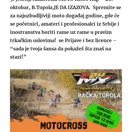
oktobar, B.Topola,JE DA IZAZOVA. Spremite se
za najuzbudljiviji moto događaj godine, gde će
se početnici, amateri i profesionalci iz Srbije i
inostranstva boriti rame uz rame u pravim
trkačkim uslovima! se Prijave i bez licence –
“sada je tvoja šansa da pokažeš šta znaš na
stazi!”