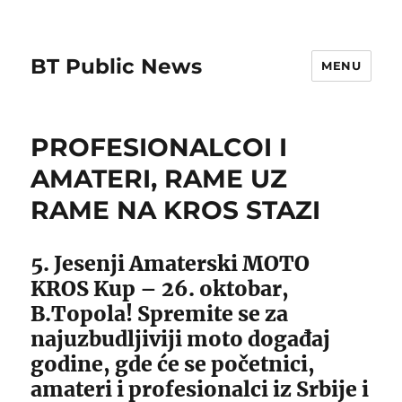
BT Public News
MENU
PROFESIONALCOI I
AMATERI, RAME UZ
RAME NA KROS STAZI
5. Jesenji Amaterski MOTO
KROS Kup – 26. oktobar,
B.Topola! Spremite se za
najuzbudljiviji moto događaj
godine, gde će se početnici,
amateri i profesionalci iz Srbije i