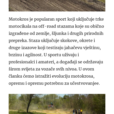
Motokros je popularan sport koji uključuje trke
motocikala na off-road stazama koje su obično
izgrađene od zemlje, šljunka i drugih prirodnih
prepreka. Staza uključuje skokove, okrete i
druge izazove koji testiraju jahačevu vještinu,
brzinu i agilnost. U sportu uživaju i
profesionalci i amateri, a događaji se održavaju
širom svijeta za vozače svih nivoa. U ovom
članku ćemo istražiti evoluciju motokrosa,
opremu i opremu potrebnu za učestvovanjee.