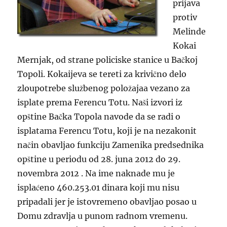
prijava
protiv
Melinde
Kokai
Mernjak, od strane policiske stanice u Bačkoj
Topoli. Kokaijeva se tereti za krivično delo
zloupotrebe službenog položajaa vezano za
isplate prema Ferencu Totu. Naši izvori iz
opštine Bačka Topola navode da se radi o
isplatama Ferencu Totu, koji je na nezakonit
način obavljao funkciju Zamenika predsednika
opštine u periodu od 28. juna 2012 do 29.
novembra 2012 . Na ime naknade mu je
isplaćeno 460.253.01 dinara koji mu nisu
pripadali jer je istovremeno obavljao posao u
Domu zdravlja u punom radnom vremenu.