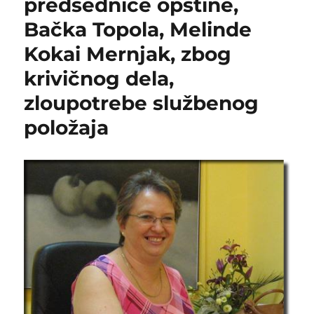
predsednice opštine,
Bačka Topola, Melinde
Kokai Mernjak, zbog
krivičnog dela,
zloupotrebe službenog
položaja