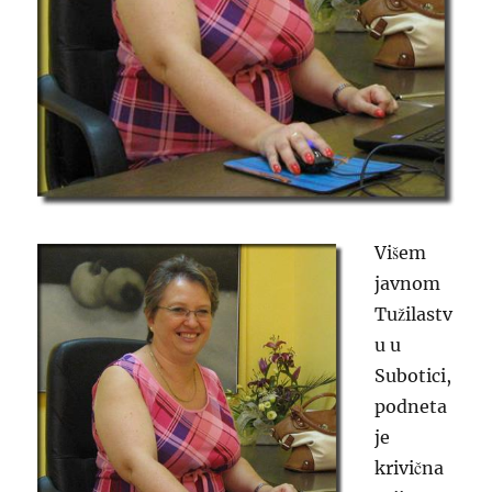
Višem
javnom
Tužilastv
u u
Subotici,
podneta
je
krivična