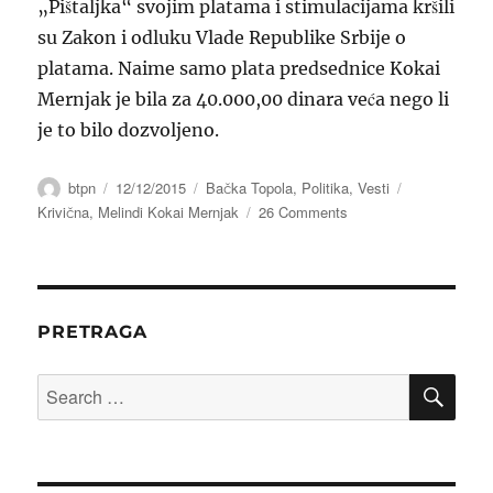
„Pištaljka“ svojim platama i stimulacijama kršili
su Zakon i odluku Vlade Republike Srbije o
platama. Naime samo plata predsednice Kokai
Mernjak je bila za 40.000,00 dinara veća nego li
je to bilo dozvoljeno.
Author
Posted
Categories
Tags
btpn
12/12/2015
Bačka Topola
,
Politika
,
Vesti
on
on
Krivična
,
Melindi Kokai Mernjak
26 Comments
Policijska
stanica
u
Bačkoj
Topoli
PRETRAGA
podnela
je
SE
Search
krivičnu
for:
prijavu,
Višem
Javnom
Tužilaštvu