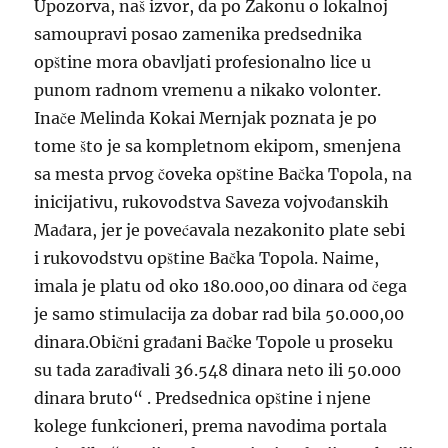
Upozorva, naš izvor, da po Zakonu o lokalnoj
samoupravi posao zamenika predsednika
opštine mora obavljati profesionalno lice u
punom radnom vremenu a nikako volonter.
Inače Melinda Kokai Mernjak poznata je po
tome što je sa kompletnom ekipom, smenjena
sa mesta prvog čoveka opštine Bačka Topola, na
inicijativu, rukovodstva Saveza vojvođanskih
Mađara, jer je povećavala nezakonito plate sebi
i rukovodstvu opštine Bačka Topola. Naime,
imala je platu od oko 180.000,00 dinara od čega
je samo stimulacija za dobar rad bila 50.000,00
dinara.Obični građani Bačke Topole u proseku
su tada zarađivali 36.548 dinara neto ili 50.000
dinara bruto“ . Predsednica opštine i njene
kolege funkcioneri, prema navodima portala