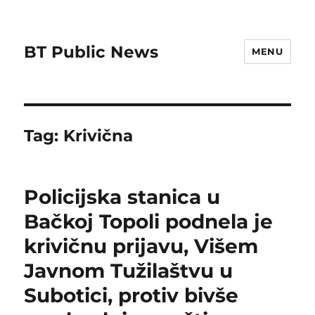
BT Public News
MENU
Tag:
Krivična
Policijska stanica u
Bačkoj Topoli podnela je
krivičnu prijavu, Višem
Javnom Tužilaštvu u
Subotici, protiv bivše