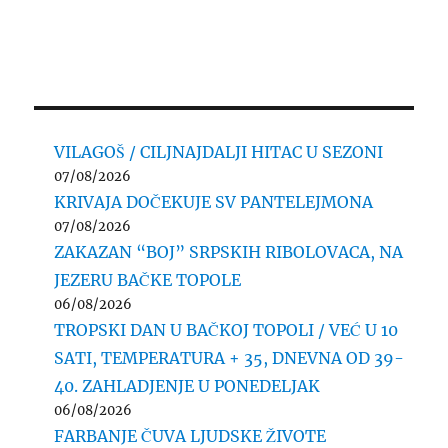
u
Subotici,
protiv
bivše
predsednice
opštine,
Bačka
VILAGOŠ / CILJNAJDALJI HITAC U SEZONI
Topola,
07/08/2026
Melinde
KRIVAJA DOČEKUJE SV PANTELEJMONA
Kokai
Mernjak,
07/08/2026
zbog
ZAKAZAN “BOJ” SRPSKIH RIBOLOVACA, NA
krivičnog
JEZERU BAČKE TOPOLE
dela,
06/08/2026
zloupotrebe
TROPSKI DAN U BAČKOJ TOPOLI / VEĆ U 10
službenog
položaja
SATI, TEMPERATURA + 35, DNEVNA OD 39-
40. ZAHLADJENJE U PONEDELJAK
06/08/2026
FARBANJE ČUVA LJUDSKE ŽIVOTE