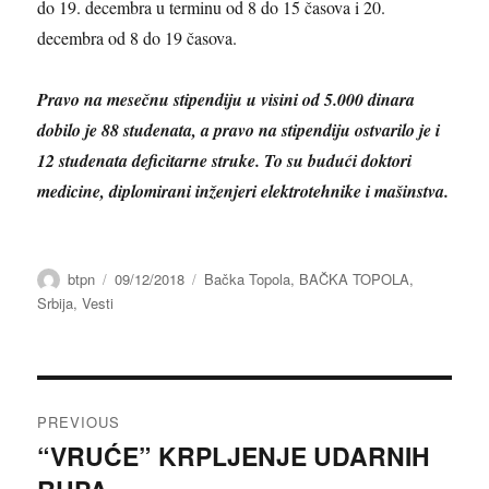
do 19. decembra u terminu od 8 do 15 časova i 20.
decembra od 8 do 19 časova.
Pravo na mesečnu stipendiju u visini od 5.000 dinara
dobilo je 88 studenata, a pravo na stipendiju ostvarilo je i
12 studenata deficitarne struke. To su budući doktori
medicine, diplomirani inženjeri elektrotehnike i mašinstva.
Author
Posted
Categories
btpn
09/12/2018
Bačka Topola
,
BAČKA TOPOLA
,
on
Srbija
,
Vesti
Post
PREVIOUS
navigation
“VRUĆE” KRPLJENJE UDARNIH
Previous
post: