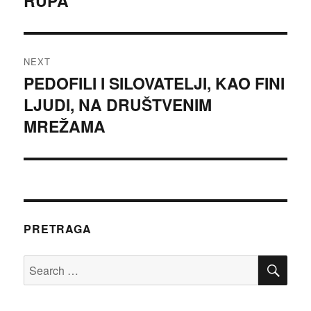
RUPA
NEXT
PEDOFILI I SILOVATELJI, KAO FINI
Next
LJUDI, NA DRUŠTVENIM
post:
MREŽAMA
PRETRAGA
SE
Search
for: