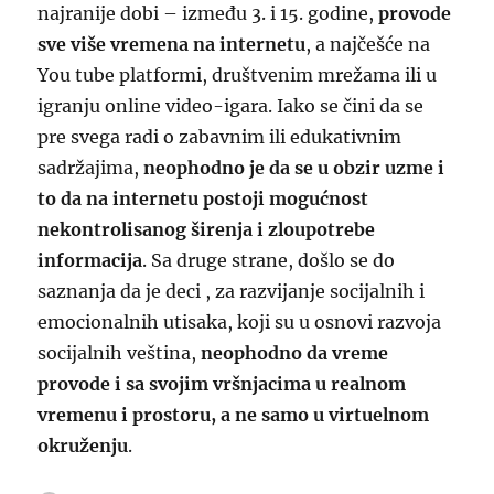
najranije dobi – između 3. i 15. godine,
provode
sve više vremena na internetu
, a najčešće na
You tube platformi, društvenim mrežama ili u
igranju online video-igara. Iako se čini da se
pre svega radi o zabavnim ili edukativnim
sadržajima,
neophodno je da se u obzir uzme i
to da na internetu postoji mogućnost
nekontrolisanog širenja i zloupotrebe
informacija
. Sa druge strane, došlo se do
saznanja da je deci , za razvijanje socijalnih i
emocionalnih utisaka, koji su u osnovi razvoja
socijalnih veština,
neophodno da vreme
provode i sa svojim vršnjacima u realnom
vremenu i prostoru, a ne samo u virtuelnom
okruženju
.