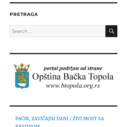
PRETRAGA
SE
Search
for:
PAČIR, ZAVIČAJNI DANI / ŽIVI MOST SA
KRAJINOM