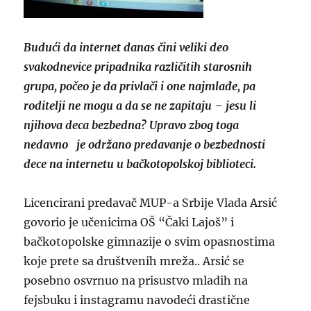
Budući da internet danas čini veliki deo
svakodnevice pripadnika različitih starosnih
grupa, počeo je da privlači i one najmlađe, pa
roditelji ne mogu a da se ne zapitaju – jesu li
njihova deca bezbedna? Upravo zbog toga
nedavno je održano predavanje o bezbednosti
dece na internetu u bačkotopolskoj biblioteci.
Licencirani predavač MUP-a Srbije Vlada Arsić
govorio je učenicima OŠ “Čaki Lajoš” i
bačkotopolske gimnazije o svim opasnostima
koje prete sa društvenih mreža.. Arsić se
posebno osvrnuo na prisustvo mladih na
fejsbuku i instagramu navodeći drastične