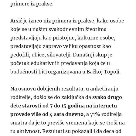
primere iz prakse.
Arsić je izneo niz primera iz prakse, kako osobe
koje se u našim svakodnevnim životima
predstavljaju kao pristojne, kulturne osobe,
predstavljaju zapravo veliku opasnost kao
pedofili, ubice, silovatelji. Današnji skup je
početak edukativnih predavanja koja će u
budućnosti biti organizovana u Bačkoj Topoli.
Na osnovu dobijenih rezultata, u anketiranju
roditelje, došlo se do zaključka da
svako drugo
dete starosti od 7 do 15 godina na internetu
provede više od 4 sata dnevno
, a 71% roditelja
smatra da je to previše vremena koje se troši na
tu aktivnost. Rezultati su pokazali i da deca od