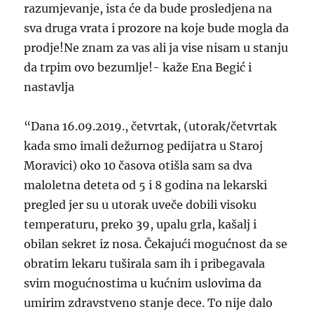
razumjevanje, ista će da bude prosledjena na
sva druga vrata i prozore na koje bude mogla da
prodje!Ne znam za vas ali ja vise nisam u stanju
da trpim ovo bezumlje!- kaže Ena Begić i
nastavlja
“Dana 16.09.2019., četvrtak, (utorak/četvrtak
kada smo imali dežurnog pedijatra u Staroj
Moravici) oko 10 časova otišla sam sa dva
maloletna deteta od 5 i 8 godina na lekarski
pregled jer su u utorak uveče dobili visoku
temperaturu, preko 39, upalu grla, kašalj i
obilan sekret iz nosa. Čekajući mogućnost da se
obratim lekaru tuširala sam ih i pribegavala
svim mogućnostima u kućnim uslovima da
umirim zdravstveno stanje dece. To nije dalo