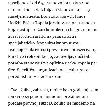
naseljenosti od 64,1 stanovnika na km2 sa
ukupno tridesetak hiljada stanovnika, i 23
naseljena mesta. Dom zdravlja «Dr Janoš
Hadži» Bačka Topola je zdravstvena ustanova
koja nastoji pružati kompletnu i blagovremenu
zdravstvenu zaštitu na primarnom i
specijalističko-konsultativnom nivou,
realizujući aktivnosti preventive, prosvećivanja,
kurative i rehabilitacije, zadovoljavajući tako
potrebe stanovništva opštine Bačka Topola pa i
šire. Specifična organizaciona struktura sa
porodilištem – stacionarom.
“Evo i žalbe, zahteva, molbe kako god, koji sam
naravno sa punom imenom i prezimenom
predala pravnoj službi.Ukoliko ne naiđemo na