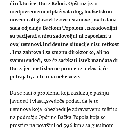
direktorice, Dore Kaloci. Opština je, u
medjuvremenu,otplaćivala dug, budžetskim
novcem ali glasovi iz ove ustanove , ovih dana
sada odjekuju Bačkom Topolom , nezadovoljni
su pacijenti a nisu zadovoljni ni zaposleni u
ovoj ustanovi.Incidentne situacije nisu retkost
. Ima zahteva i za smenu direktorke, ali po
svemu sudeći, sve će sačekati istek mandata dr
Dore, jer postizborne promene u vlasti, će
potrajati, a i to ima neke veze.
Da se radi o problemu koji zaslužuje pašnju
javnosti i vlasti,svedoče podaci da je to
ustanova koja obezbeđuje zdravstvenu zaštitu
na podružju Opštine Bačka Topola koja se
prostire na površini od 596 km2 sa gustinom