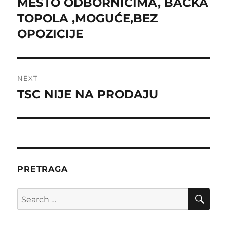
post:
MESTO ODBORNICIMA, BAČKA
TOPOLA ,MOGUĆE,BEZ
OPOZICIJE
NEXT
TSC NIJE NA PRODAJU
Next
post:
PRETRAGA
SE
Search
for: