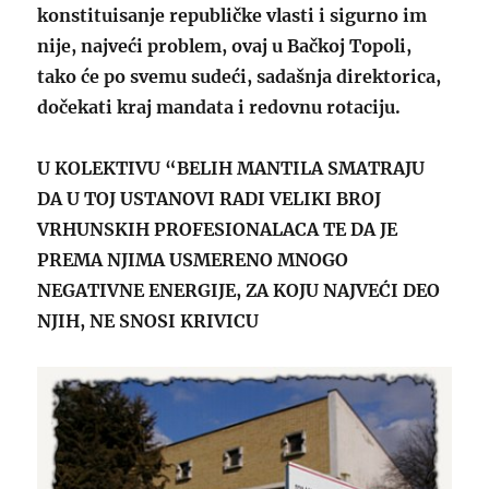
konstituisanje republičke vlasti i sigurno im
nije, najveći problem, ovaj u Bačkoj Topoli,
tako će po svemu sudeći, sadašnja direktorica,
dočekati kraj mandata i redovnu rotaciju.
U KOLEKTIVU “BELIH MANTILA SMATRAJU
DA U TOJ USTANOVI RADI VELIKI BROJ
VRHUNSKIH PROFESIONALACA TE DA JE
PREMA NJIMA USMERENO MNOGO
NEGATIVNE ENERGIJE, ZA KOJU NAJVEĆI DEO
NJIH, NE SNOSI KRIVICU