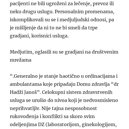
pacijenti ne bili ugroženi za lečenje, prevoz ili
neku drugu uslugu. Personalnim promenama,
iskomplikovali su se i medjuljudski odnosi, pa
je mišljenje da ni to ne bi smeli da trpe
gradjani, korisnici usluga.
Medjutim, oglasili su se gradjani na društvenim
mrežama
“.Generalno je stanje haotično u ordinacijama i
ambulantama koje pripadaju Domu zdravlja “dr
Hadži Janoš”. Celokupni sistem zdravstvenih
usluga se urušio do nivoa koji je nedvosmisleno
neprihvatljiv. Nije tajna nesposobnost
rukovođenja i konflikti sa skoro svim
odeljenjima DZ (laboratorijom, ginekologijom,