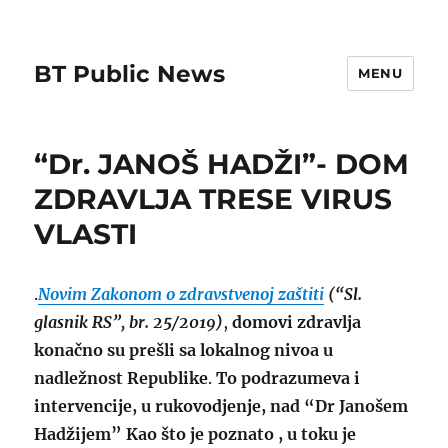
BT Public News
MENU
“Dr. JANOŠ HADŽI”- DOM
ZDRAVLJA TRESE VIRUS
VLASTI
.
Novim Zakonom o zdravstvenoj zaštiti
(“Sl.
glasnik RS”, br. 25/2019)
,
domovi zdravlja
konačno su prešli sa lokalnog nivoa u
nadležnost Republike
.
To podrazumeva i
intervencije, u rukovodjenje, nad “Dr Janošem
Hadžijem” Kao što je poznato , u toku je