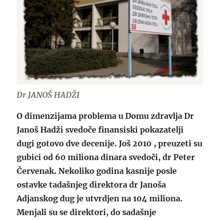
Dr JANOŠ HADŽI
O dimenzijama problema u Domu zdravlja Dr
Janoš Hadži svedoče finansiski pokazatelji
dugi gotovo dve decenije. Još 2010 , preuzeti su
gubici od 60 miliona dinara svedoči, dr Peter
Červenak. Nekoliko godina kasnije posle
ostavke tadašnjeg direktora dr Janoša
Adjanskog dug je utvrdjen na 104 miliona.
Menjali su se direktori, do sadašnje