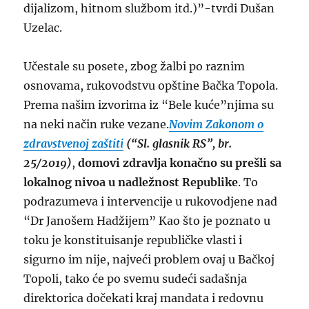
dijalizom, hitnom službom itd.)”-tvrdi Dušan
Uzelac.
Učestale su posete, zbog žalbi po raznim
osnovama, rukovodstvu opštine Bačka Topola.
Prema našim izvorima iz “Bele kuće”njima su
na neki način ruke vezane.
Novim Zakonom o
zdravstvenoj zaštiti
(“Sl. glasnik RS”, br.
25/2019)
,
domovi zdravlja konačno su prešli sa
lokalnog nivoa u nadležnost Republike
. To
podrazumeva i intervencije u rukovodjene nad
“Dr Janošem Hadžijem” Kao što je poznato u
toku je konstituisanje republičke vlasti i
sigurno im nije, najveći problem ovaj u Bačkoj
Topoli, tako će po svemu sudeći sadašnja
direktorica dočekati kraj mandata i redovnu