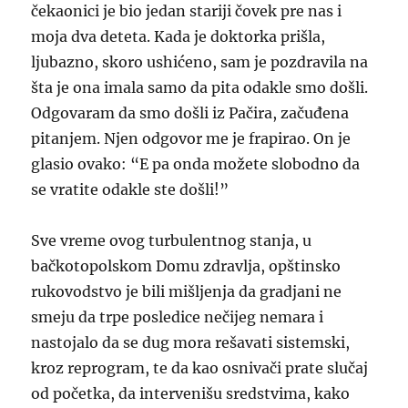
čekaonici je bio jedan stariji čovek pre nas i
moja dva deteta. Kada je doktorka prišla,
ljubazno, skoro ushićeno, sam je pozdravila na
šta je ona imala samo da pita odakle smo došli.
Odgovaram da smo došli iz Pačira, začuđena
pitanjem. Njen odgovor me je frapirao. On je
glasio ovako: “E pa onda možete slobodno da
se vratite odakle ste došli!”
Sve vreme ovog turbulentnog stanja, u
bačkotopolskom Domu zdravlja, opštinsko
rukovodstvo je bili mišljenja da gradjani ne
smeju da trpe posledice nečijeg nemara i
nastojalo da se dug mora rešavati sistemski,
kroz reprogram, te da kao osnivači prate slučaj
od početka, da intervenišu sredstvima, kako