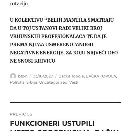
rotaciju.
U KOLEKTIVU “BELIH MANTILA SMATRAJU
DA U TOJ USTANOVI RADI VELIKI BROJ
VRHUNSKIH PROFESIONALACA TE DA JE
PREMA NJIMA USMERENO MNOGO
NEGATIVNE ENERGIJE, ZA KOJU NAJVEĆI DEO
NE SNOSI KRIVICU
Author
Posted
Categories
btpn
03/10/2020
Bačka Topola
,
BAČKA TOPOLA
,
on
Politika
,
Srbija
,
Uncategorized
,
Vesti
Post
PREVIOUS
navigation
FUNKCIONERI USTUPILI
Previous