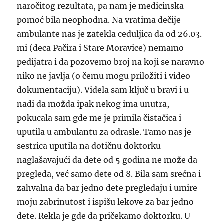
naročitog rezultata, pa nam je medicinska
pomoć bila neophodna. Na vratima dečije
ambulante nas je zatekla ceduljica da od 26.03.
mi (deca Pačira i Stare Moravice) nemamo
pedijatra i da pozovemo broj na koji se naravno
niko ne javlja (o čemu mogu priložiti i video
dokumentaciju). Videla sam ključ u bravi i u
nadi da možda ipak nekog ima unutra,
pokucala sam gde me je primila čistačica i
uputila u ambulantu za odrasle. Tamo nas je
sestrica uputila na dotičnu doktorku
naglašavajući da dete od 5 godina ne može da
pregleda, već samo dete od 8. Bila sam srećna i
zahvalna da bar jedno dete pregledaju i umire
moju zabrinutost i ispišu lekove za bar jedno
dete. Rekla je gde da pričekamo doktorku. U