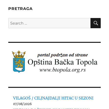
PRETRAGA
SE
Search
for:
VILAGOŠ / CILJNAJDALJI HITAC U SEZONI
07/08/2026