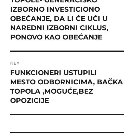
IZBORNO INVESTICIONO
OBEĆANJE, DA LI ĆE UĆI U
NAREDNI IZBORNI CIKLUS,
PONOVO KAO OBEĆANJE
NEXT
FUNKCIONERI USTUPILI
Next
post:
MESTO ODBORNICIMA, BAČKA
TOPOLA ,MOGUĆE,BEZ
OPOZICIJE