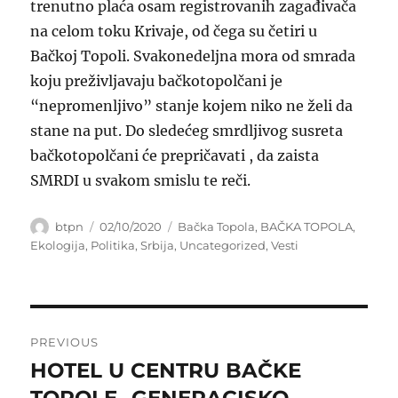
trenutno plaća osam registrovanih zagađivača
na celom toku Krivaje, od čega su četiri u
Bačkoj Topoli. Svakonedeljna mora od smrada
koju preživljavaju bačkotopolčani je
“nepromenljivo” stanje kojem niko ne želi da
stane na put. Do sledećeg smrdljivog susreta
bačkotopolčani će prepričavati , da zaista
SMRDI u svakom smislu te reči.
Author
Posted
Categories
btpn
02/10/2020
Bačka Topola
,
BAČKA TOPOLA
,
on
Ekologija
,
Politika
,
Srbija
,
Uncategorized
,
Vesti
Post
PREVIOUS
navigation
HOTEL U CENTRU BAČKE
Previous
post:
TOPOLE- GENERACISKO