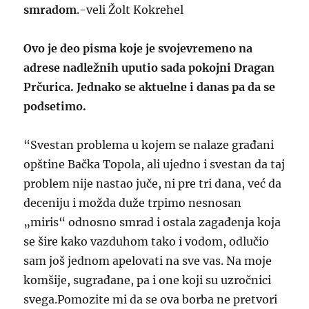
smradom
.-veli Žolt Kokrehel
Ovo je deo pisma koje je svojevremeno na
adrese nadležnih uputio sada pokojni Dragan
Prčurica. Jednako se aktuelne i danas pa da se
podsetimo.
“Svestan problema u kojem se nalaze građani
opštine Bačka Topola, ali ujedno i svestan da taj
problem nije nastao juče, ni pre tri dana, već da
deceniju i možda duže trpimo nesnosan
„miris“ odnosno smrad i ostala zagađenja koja
se šire kako vazduhom tako i vodom, odlučio
sam još jednom apelovati na sve vas. Na moje
komšije, sugrađane, pa i one koji su uzročnici
svega.Pomozite mi da se ova borba ne pretvori