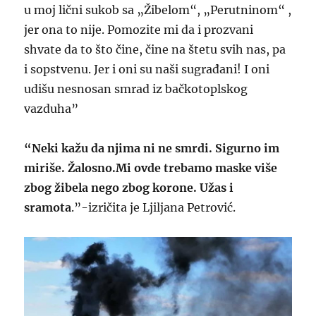
u moj lični sukob sa „Žibelom“, „Perutninom“ ,
jer ona to nije. Pomozite mi da i prozvani
shvate da to što čine, čine na štetu svih nas, pa
i sopstvenu. Jer i oni su naši sugrađani! I oni
udišu nesnosan smrad iz bačkotoplskog
vazduha”
“Neki kažu da njima ni ne smrdi. Sigurno im
miriše. Žalosno.Mi ovde trebamo maske više
zbog žibela nego zbog korone. Užas i
sramota
.”-izričita je Ljiljana Petrović.