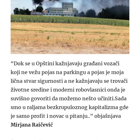
“Dok se u Opštini kažnjavaju građani vozači
koji ne vežu pojas na parkingu a pojas je moja
lična stvar sigurnosti a ne kažnjavaju se trovači
životne sredine i moderni robovlasnici onda je
suvišno govoriti da možemo nešto učiniti.Sada
smo u raljama bezkrupuloznog kapitalizma gde
je samo profit i novac u pitanju..” objašnjava
Mirjana Raičević