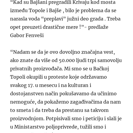
“Kad su Bajšani pregradili Krivaju kod mosta
između Topole i Bajše , bilo je problema da se
narasla voda “preplavi” južni deo grada . Treba
opet preuzeti drastične mere !”- predlaže
Gabor Fenveši
“Nadam se da je ovo dovoljno značajna vest,
ako znate da više od 50.000 ljudi trpi samovolju
privatnih proizvođača. Mi smo se u Bačkoj
Topoli okupili u proteste koje održavamo
svakog 17. u mesecu i na kulturan i
dostojanstven način pokušavamo da učinimo
nemoguće, da pokažemo zagađivačima da nam
to smeta i da treba da prestanu sa takvom
proizvodnjom. Potpisivali smo i peticiju i slali je
u Ministarstvo poljoprivrede, tužili smo i