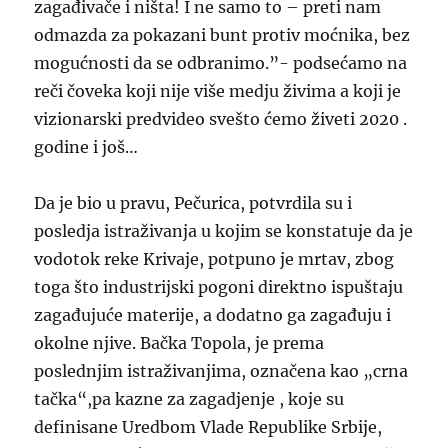
zagađivače i ništa! I ne samo to – preti nam
odmazda za pokazani bunt protiv moćnika, bez
mogućnosti da se odbranimo.”- podsećamo na
reči čoveka koji nije više medju živima a koji je
vizionarski predvideo svešto ćemo živeti 2020 .
godine i još…
Da je bio u pravu, Pečurica, potvrdila su i
posledja istraživanja u kojim se konstatuje da je
vodotok reke Krivaje, potpuno je mrtav, zbog
toga što industrijski pogoni direktno ispuštaju
zagađujuće materije, a dodatno ga zagađuju i
okolne njive. Bačka Topola, je prema
poslednjim istraživanjima, označena kao „crna
tačka“,pa kazne za zagadjenje , koje su
definisane Uredbom Vlade Republike Srbije,