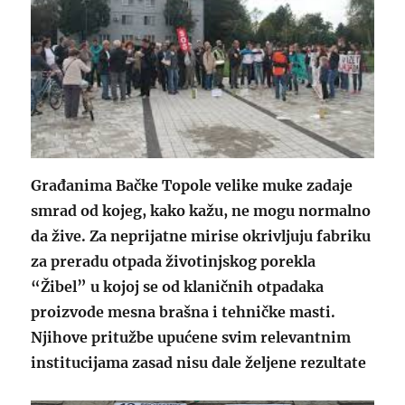
Građanima Bačke Topole velike muke zadaje
smrad od kojeg, kako kažu, ne mogu normalno
da žive. Za neprijatne mirise okrivljuju fabriku
za preradu otpada životinjskog porekla
“Žibel” u kojoj se od klaničnih otpadaka
proizvode mesna brašna i tehničke masti.
Njihove pritužbe upućene svim relevantnim
institucijama zasad nisu dale željene rezultate