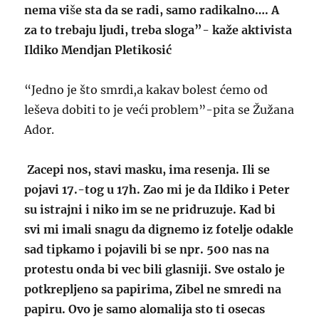
nema vi
š
e sta da se radi, samo radikalno…. A
za to trebaju ljudi, treba sloga”- kaže aktivista
Ildiko Mendjan Pletikosić
“Jedno je što smrdi,a kakav bolest ćemo od
leševa dobiti to je veći problem”-pita se Žužana
Ador.
Zacepi nos, stavi masku, ima resenja. Ili se
pojavi 17.-tog u 17h. Zao mi je da Ildiko i Peter
su istrajni i niko im se ne pridruzuje. Kad bi
svi mi imali snagu da dignemo iz fotelje odakle
sad tipkamo i pojavili bi se npr. 500 nas na
protestu onda bi vec bili glasniji. Sve ostalo je
potkrepljeno sa papirima, Zibel ne smredi na
papiru. Ovo je samo alomalija sto ti osecas