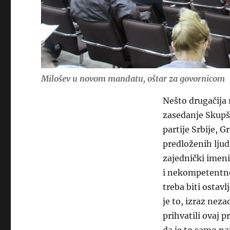
Milošev u novom mandatu, oštar za govornicom
Nešto drugačija r
zasedanje Skupšt
partije Srbije, G
predloženih ljud
zajednički imen
i nekompetentno
treba biti ostav
je to, izraz neza
prihvatili ovaj p