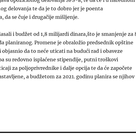
java opozicionog delovanja SPS-a, te da će i u narednom
nog delovanja te da je to dobro jer je poenta
 da se čuje i drugačije mišljenje.
asali i budžet od 1,8 milijardi dinara,što je smanjenje za 
da planiranog. Promene je obraložio predsednik opštine
i objasnio da to neće uticati na budući rad i obaveze
pa su redovno isplaćene stipendije, putni troškovi
caji za poljoprivrednike i dalje opcija te da će započete
 nastavljene, a budžetom za 2021. godinu planira se njihov