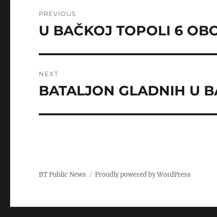
Post
PREVIOUS
navigation
U BAČKOJ TOPOLI 6 OB
Previous
post:
NEXT
BATALJON GLADNIH U B
Next
post:
BT Public News
Proudly powered by WordPress