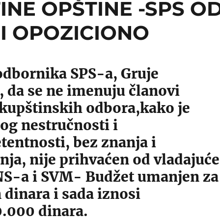
INE OPŠTINE -SPS O
 I OPOZICIONO
odbornika SPS-a, Gruje
, da se ne imenuju članovi
skupštinskih odbora,kako je
og nestručnosti i
entnosti, bez znanja i
ja, nije prihvaćen od vladajuće
NS-a i SVM- Budžet umanjen za
 dinara i sada iznosi
0.000 dinara.