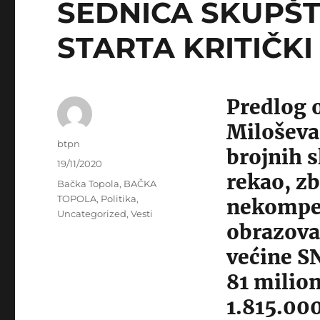
SEDNICA SKUPŠT
STARTA KRITIČKI
Predlog 
Miloševa
Author
btpn
brojnih 
Posted
19/11/2020
rekao, zb
on
Categories
Bačka Topola
,
BAČKA
TOPOLA
,
Politika
,
nekompet
Uncategorized
,
Vesti
obrazovan
većine S
81 milion
1.815.00