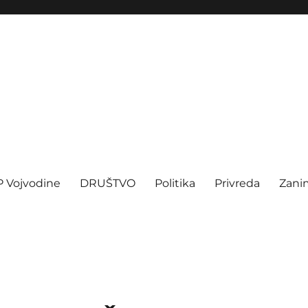
P Vojvodine
DRUŠTVO
Politika
Privreda
Zanim