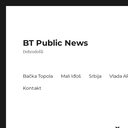
BT Public News
Dobrodošli
Bačka Topola
Mali Iđoš
Srbija
Vlada A
Kontakt