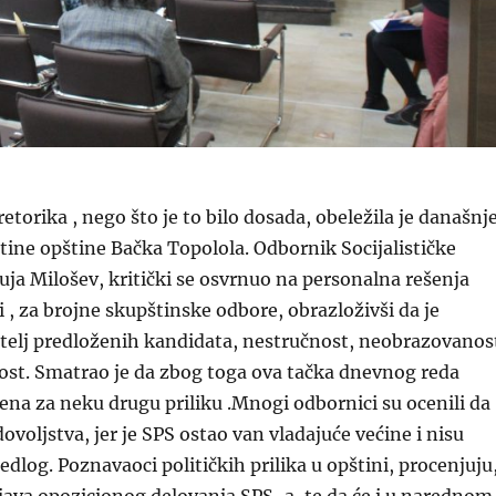
etorika , nego što je to bilo dosada, obeležila je današnj
ine opštine Bačka Topolola. Odbornik Socijalističke
ruja Milošev, kritički se osvrnuo na personalna rešenja
i , za brojne skupštinske odbore, obrazloživši da je
itelj predloženih kandidata, nestručnost, neobrazovanos
st. Smatrao je da zbog toga ova tačka dnevnog reda
ljena za neku drugu priliku .Mnogi odbornici su ocenili da
dovoljstva, jer je SPS ostao van vladajuće većine i nisu
redlog. Poznavaoci političkih prilika u opštini, procenjuju