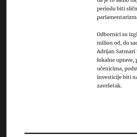
da je to samo na
periodu biti slič
parlamentarizma,
Odbornici su izgl
milion od, do sa
Adrijan Satmari 
lokalne uprave, 
učenicima, podsti
investicije biti
završetak.