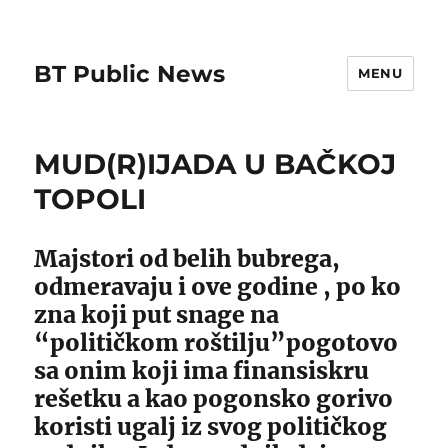
BT Public News
MENU
MUD(R)IJADA U BAČKOJ
TOPOLI
Majstori od belih bubrega,
odmeravaju i ove godine , po ko
zna koji put snage na
“političkom roštilju”pogotovo
sa onim koji ima finansiskru
rešetku a kao pogonsko gorivo
koristi ugalj iz svog političkog