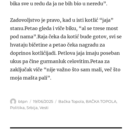
bika sve u redu da ja ne bih bio u neredu”.
Zadovoljstvo je pravo, kad u isti kotlić “jaja”
stanu.Petao gleda i viče biku, “al se trese most
pod nama”.Raja čeka da kotić bude gotov, svi se
hvataju bičetine a petao čeka nagradu za
doprinos kotlićijadi. Petlova jaja imaju poseban
ukus pa čine gurmanluk celovitim.Petaa za
zaključak viče “nije važno što sam mali, več što
moja mašta pali”.
Author
Posted
Categories
btpn
19/06/2025
Bačka Topola
,
BAČKA TOPOLA
,
on
Politika
,
Srbija
,
Vesti