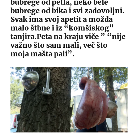
bubrege od petla, neko bele
bubrege od bika i svi zadovoljni.
Svak ima svoj apetit a možda
malo štbne i iz “komšiskog”
tanjira.Peta na kraju viče ” “nije
važno što sam mali, več što
moja mašta pali”.