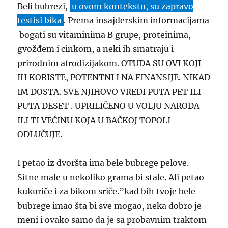
Beli bubrezi,
u ovom kontekstu, su zapravo
testisi bika
. Prema insajderskim informacijama
bogati su vitaminima B grupe, proteinima,
gvožđem i cinkom, a neki ih smatraju i
prirodnim afrodizijakom. OTUDA SU OVI KOJI
IH KORISTE, POTENTNI I NA FINANSIJE. NIKAD
IM DOSTA. SVE NJIHOVO VREDI PUTA PET ILI
PUTA DESET . UPRILIČENO U VOLJU NARODA
ILI TI VEĆINU KOJA U BAČKOJ TOPOLI
ODLUČUJE.
I petao iz dvoršta ima bele bubrege pelove.
Sitne male u nekoliko grama bi stale. Ali petao
kukuriče i za bikom sriče.”kad bih tvoje bele
bubrege imao šta bi sve mogao, neka dobro je
meni i ovako samo da je sa probavnim traktom