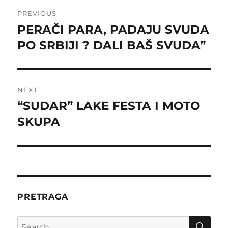
Post
PREVIOUS
navigation
PERAČI PARA, PADAJU SVUDA
Previous
post:
PO SRBIJI ? DALI BAŠ SVUDA”
NEXT
“SUDAR” LAKE FESTA I MOTO
Next
post:
SKUPA
PRETRAGA
SE
Search