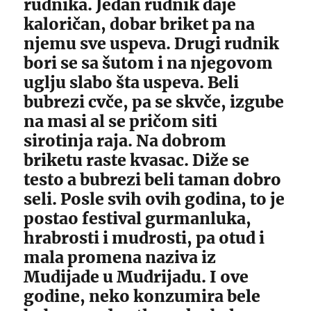
rudnika. Jedan rudnik daje
kaloričan, dobar briket pa na
njemu sve uspeva. Drugi rudnik
bori se sa šutom i na njegovom
uglju slabo šta uspeva. Beli
bubrezi cvče, pa se skvče, izgube
na masi al se pričom siti
sirotinja raja. Na dobrom
briketu raste kvasac. Diže se
testo a bubrezi beli taman dobro
seli. Posle svih ovih godina, to je
postao festival gurmanluka,
hrabrosti i mudrosti, pa otud i
mala promena naziva iz
Mudijade u Mudrijadu. I ove
godine, neko konzumira bele