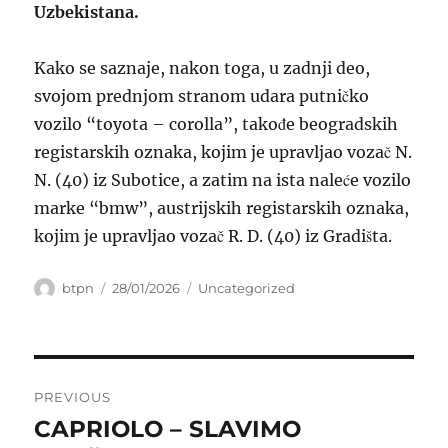
Uzbekistana.
Kako se saznaje, nakon toga, u zadnji deo,
svojom prednjom stranom udara putničko
vozilo “toyota – corolla”, takođe beogradskih
registarskih oznaka, kojim je upravljao vozač N.
N. (40) iz Subotice, a zatim na ista naleće vozilo
marke “bmw”, austrijskih registarskih oznaka,
kojim je upravljao vozač R. D. (40) iz Gradišta.
Author
Posted
Categories
btpn
28/01/2026
Uncategorized
on
Post
PREVIOUS
navigation
CAPRIOLO – SLAVIMO
Previous