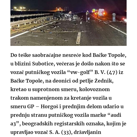
Do teške saobraćajne nesreće kod Bačke Topole,
u blizini Subotice, večeras je došlo nakon što se
vozač putničkog vozila “vw-golf” B. V. (47) iz
Bačke Topole, na deonici od petlje Žednik,
kretao u suprotnom smeru, kolovoznom
trakom namenjenom za kretanje vozila u
smeru GP – Horgoš i prednjim delom udario u
prednju stranu putničkog vozila marke “audi
a3”, beogradskih registarskih oznaka, kojim je
upravljao vozač S. A. (33), državljanin