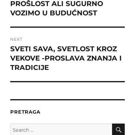
post:
PROŠLOST ALI SUGURNO
VOZIMO U BUDUĆNOST
NEXT
SVETI SAVA, SVETLOST KROZ
Next
post:
VEKOVE -PROSLAVA ZNANJA I
TRADICIJE
PRETRAGA
SE
Search