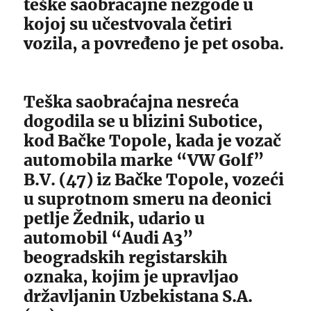
teške saobraćajne nezgode u
kojoj su učestvovala četiri
vozila, a povređeno je pet osoba.
Teška saobraćajna nesreća
dogodila se u blizini Subotice,
kod Bačke Topole, kada je vozač
automobila marke “VW Golf”
B.V. (47) iz Bačke Topole, vozeći
u suprotnom smeru na deonici
petlje Žednik, udario u
automobil “Audi A3”
beogradskih registarskih
oznaka, kojim je upravljao
državljanin Uzbekistana S.A.