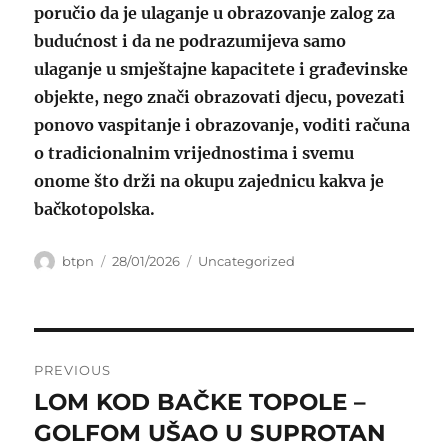
poručio da je ulaganje u obrazovanje zalog za
budućnost i da ne podrazumijeva samo
ulaganje u smještajne kapacitete i građevinske
objekte, nego znači obrazovati djecu, povezati
ponovo vaspitanje i obrazovanje, voditi računa
o tradicionalnim vrijednostima i svemu
onome što drži na okupu zajednicu kakva je
bačkotopolska.
Author
Posted
Categories
btpn
28/01/2026
Uncategorized
on
Post
PREVIOUS
navigation
LOM KOD BAČKE TOPOLE –
Previous
post:
GOLFOM UŠAO U SUPROTAN