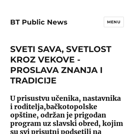
BT Public News
MENU
SVETI SAVA, SVETLOST
KROZ VEKOVE -
PROSLAVA ZNANJA I
TRADICIJE
U prisustvu učenika, nastavnika
i roditelja,bačkotopolske
opštine, održan je prigodan
program uz slavski obred, kojim
su svi prisutni podsetili na