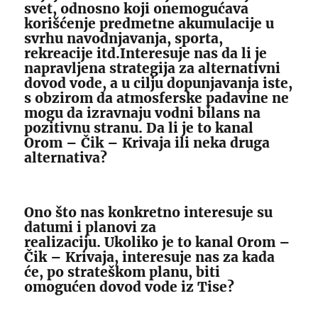
svet, odnosno koji onemogućava
korišćenje predmetne akumulacije u
svrhu navodnjavanja, sporta,
rekreacije itd.Interesuje nas da li je
napravljena strategija za alternativni
dovod vode, a u cilju dopunjavanja iste,
s obzirom da atmosferske padavine ne
mogu da izravnaju vodni bilans na
pozitivnu stranu. Da li je to kanal
Orom – Čik – Krivaja ili neka druga
alternativa?
Ono što nas konkretno interesuje su
datumi i planovi za
realizaciju. Ukoliko je to kanal Orom –
Čik – Krivaja, interesuje nas za kada
će, po strateškom planu, biti
omogućen dovod vode iz Tise?