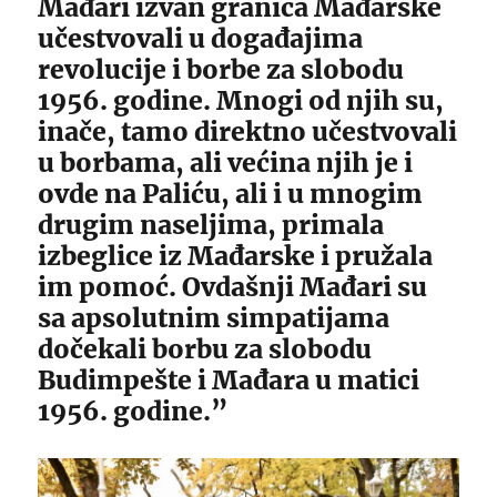
Mađari izvan granica Mađarske
učestvovali u događajima
revolucije i borbe za slobodu
1956. godine. Mnogi od njih su,
inače, tamo direktno učestvovali
u borbama, ali većina njih je i
ovde na Paliću, ali i u mnogim
drugim naseljima, primala
izbeglice iz Mađarske i pružala
im pomoć. Ovdašnji Mađari su
sa apsolutnim simpatijama
dočekali borbu za slobodu
Budimpešte i Mađara u matici
1956. godine.”