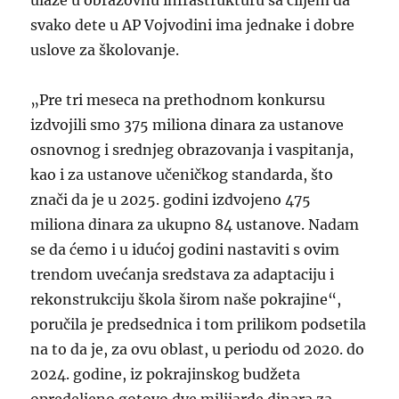
svako dete u AP Vojvodini ima jednake i dobre
uslove za školovanje.
„Pre tri meseca na prethodnom konkursu
izdvojili smo 375 miliona dinara za ustanove
osnovnog i srednjeg obrazovanja i vaspitanja,
kao i za ustanove učeničkog standarda, što
znači da je u 2025. godini izdvojeno 475
miliona dinara za ukupno 84 ustanove. Nadam
se da ćemo i u idućoj godini nastaviti s ovim
trendom uvećanja sredstava za adaptaciju i
rekonstrukciju škola širom naše pokrajine“,
poručila je predsednica i tom prilikom podsetila
na to da je, za ovu oblast, u periodu od 2020. do
2024. godine, iz pokrajinskog budžeta
opredeljeno gotovo dve milijarde dinara za