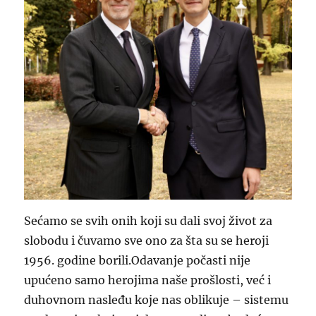
Sećamo se svih onih koji su dali svoj život za
slobodu i čuvamo sve ono za šta su se heroji
1956. godine borili.Odavanje počasti nije
upućeno samo herojima naše prošlosti, već i
duhovnom nasleđu koje nas oblikuje – sistemu