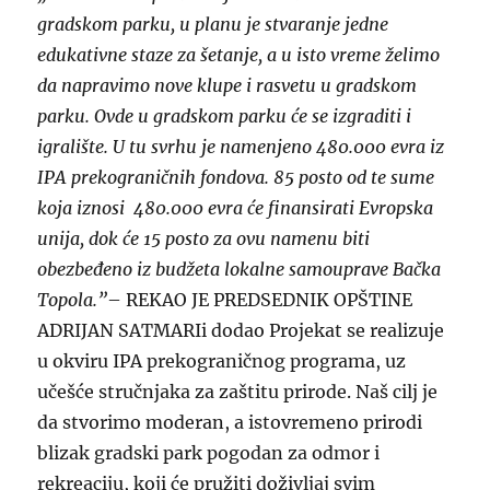
gradskom parku, u planu je stvaranje jedne
edukativne staze za šetanje, a u isto vreme želimo
da napravimo nove klupe i rasvetu u gradskom
parku. Ovde u gradskom parku će se izgraditi i
igralište. U tu svrhu je namenjeno 480.000 evra iz
IPA prekograničnih fondova. 85 posto od te sume
koja iznosi 480.000 evra će finansirati Evropska
unija, dok će 15 posto za ovu namenu biti
obezbeđeno iz budžeta lokalne samouprave Bačka
Topola.”
– REKAO JE PREDSEDNIK OPŠTINE
ADRIJAN SATMARIi dodao Projekat se realizuje
u okviru IPA prekograničnog programa, uz
učešće stručnjaka za zaštitu prirode. Naš cilj je
da stvorimo moderan, a istovremeno prirodi
blizak gradski park pogodan za odmor i
rekreaciju, koji će pružiti doživljaj svim