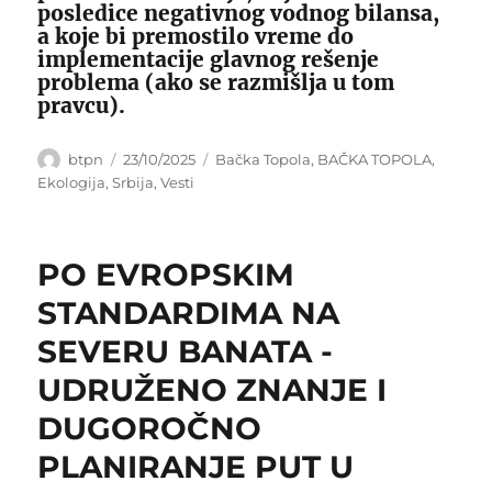
posledice negativnog vodnog bilansa,
a koje bi premostilo vreme do
implementacije glavnog rešenje
problema (ako se razmišlja u tom
pravcu).
Author
Posted
Categories
btpn
23/10/2025
Bačka Topola
,
BAČKA TOPOLA
,
on
Ekologija
,
Srbija
,
Vesti
PO EVROPSKIM
STANDARDIMA NA
SEVERU BANATA -
UDRUŽENO ZNANJE I
DUGOROČNO
PLANIRANJE PUT U