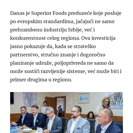
Danas je Superior Foods preduzeće koje posluje
po evropskim standardima, jačajući ne samo
prehrambenu industriju Srbije, već i
konkurentnost celog regiona. Ova investicija
jasno pokazuje da, kada se strateško
partnerstvo, stručno znanje i dugoročno
planiranje udruže, poljoprivreda ne samo da
može sustići razvijenije sisteme, već može biti i
primer drugima u regionu.