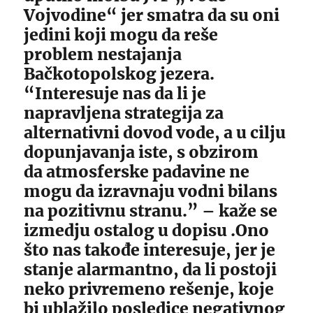
Vojvodine“ jer smatra da su oni
jedini koji mogu da reše
problem nestajanja
Bačkotopolskog jezera.
“Interesuje nas da li je
napravljena strategija za
alternativni dovod vode, a u cilju
dopunjavanja iste, s obzirom
da atmosferske padavine ne
mogu da izravnaju vodni bilans
na pozitivnu stranu.” – kaže se
izmedju ostalog u dopisu .Ono
što nas takođe interesuje, jer je
stanje alarmantno, da li postoji
neko privremeno rešenje, koje
bi ublažilo posledice negativnog