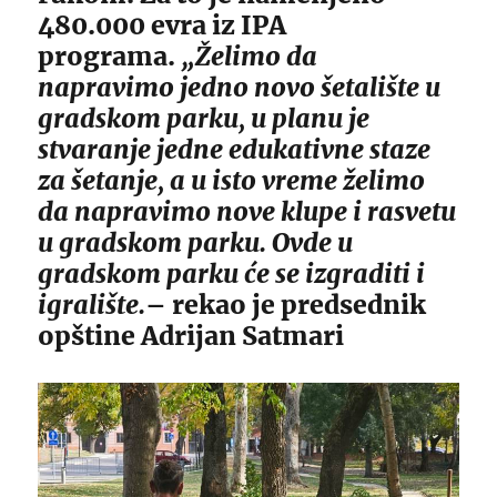
480.000 evra iz IPA
programa.
„Želimo da
napravimo jedno novo šetalište u
gradskom parku, u planu je
stvaranje jedne edukativne staze
za šetanje, a u isto vreme želimo
da napravimo nove klupe i rasvetu
u gradskom parku. Ovde u
gradskom parku će se izgraditi i
igralište.
– rekao je predsednik
opštine Adrijan Satmari