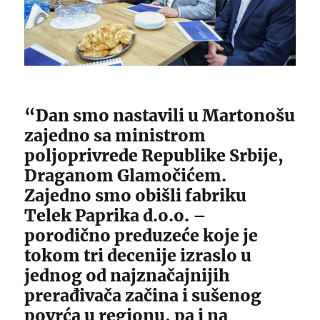
“Dan smo nastavili u Martonošu
zajedno sa ministrom
poljoprivrede Republike Srbije,
Draganom Glamočićem.
Zajedno smo obišli fabriku
Telek Paprika d.o.o. –
porodično preduzeće koje je
tokom tri decenije izraslo u
jednog od najznačajnijih
prerađivača začina i sušenog
povrća u regionu, pa i na