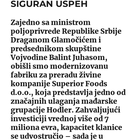
SIGURAN USPEH
Zajedno sa ministrom
poljoprivrede Republike Srbije
Draganom Glamočićem i
predsednikom skupštine
Vojvodine Balint Juhasom,
obišli smo modernizovanu
fabriku za preradu živine
kompanije Superior Foods
d.o.o., koja predstavlja jedno od
značajnih ulaganja mađarske
grupacije Hodler. Zahvaljujući
investiciji vrednoj više od 7
miliona evra, kapacitet klanice
se udvostručio – sada je u