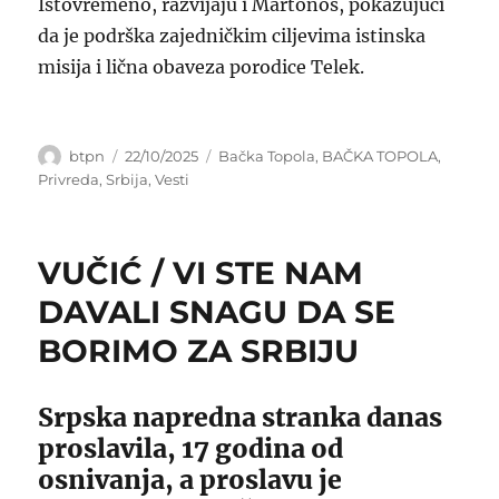
Istovremeno, razvijaju i Martonoš, pokazujući
da je podrška zajedničkim ciljevima istinska
misija i lična obaveza porodice Telek.
Author
Posted
Categories
btpn
22/10/2025
Bačka Topola
,
BAČKA TOPOLA
,
on
Privreda
,
Srbija
,
Vesti
VUČIĆ / VI STE NAM
DAVALI SNAGU DA SE
BORIMO ZA SRBIJU
Srpska napredna stranka danas
proslavila, 17 godina od
osnivanja, a proslavu je