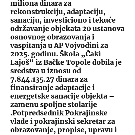
miliona dinara za
rekonstrukciju, adaptaciju,
sanaciju, investiciono i tekuće
održavanje objekata 20 ustanova
osnovnog obrazovanja i
vaspitanja u AP Vojvodini za
2025. godinu. Škola „Čaki
Lajoš“ iz Bačke Topole dobila je
sredstva u iznosu od
7.844.135.27 dinara za
finansiranje adaptacije i
energetske sanacije objekta –
zamenu spoljne stolarije
.Potpredsednik Pokrajinske
vlade i pokrajinski sekretar za
obrazovanje, propise, upravu i