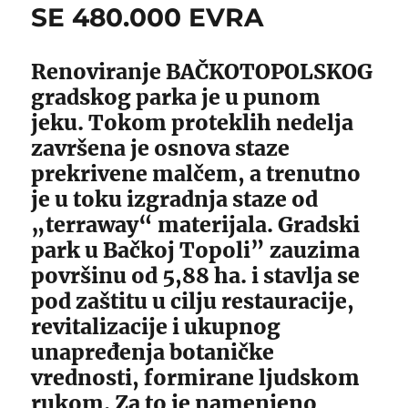
SE 480.000 EVRA
Renoviranje BAČKOTOPOLSKOG
gradskog parka je u punom
jeku. Tokom proteklih nedelja
završena je osnova staze
prekrivene malčem, a trenutno
je u toku izgradnja staze od
„terraway“ materijala. Gradski
park u Bačkoj Topoli” zauzima
površinu od 5,88 ha. i stavlja se
pod zaštitu u cilju restauracije,
revitalizacije i ukupnog
unapređenja botaničke
vrednosti, formirane ljudskom
rukom. Za to je namenjeno