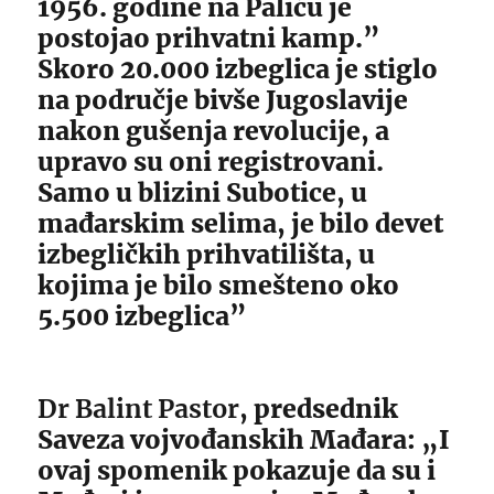
1956. godine na Paliću je
postojao prihvatni kamp.”
Skoro 20.000 izbeglica je stiglo
na područje bivše Jugoslavije
nakon gušenja revolucije, a
upravo su oni registrovani.
Samo u blizini Subotice, u
mađarskim selima, je bilo devet
izbegličkih prihvatilišta, u
kojima je bilo smešteno oko
5.500 izbeglica”
Dr Balint Pastor
, predsednik
Saveza vojvođanskih Mađara: „I
ovaj spomenik pokazuje da su i