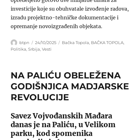
investicije koje su obuhvatale izvođenje radova,
izradu projektno-tehničke dokumentacije i
opremanje novoizgrađenih objekata.
Author
Posted
Categories
btpn
24/10/2025
Bačka Topola
,
BAČKA TOPOLA
,
on
Politika
,
Srbija
,
Vesti
NA PALIĆU OBELEŽENA
GODIŠNJICA MADJARSKE
REVOLUCIJE
Savez Vojvođanskih Mađara
danas je na Paliću, u Velikom
parku, kod spomenika