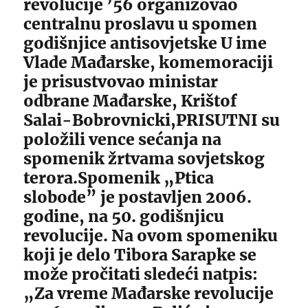
revolucije ’56 organizovao
centralnu proslavu u spomen
godišnjice antisovjetske U ime
Vlade Mađarske, komemoraciji
je prisustvovao ministar
odbrane Mađarske, Krištof
Salai-Bobrovnicki,PRISUTNI su
položili vence sećanja na
spomenik žrtvama sovjetskog
terora.Spomenik „Ptica
slobode” je postavljen 2006.
godine, na 50. godišnjicu
revolucije. Na ovom spomeniku
koji je delo Tibora Sarapke se
može pročitati sledeći natpis:
„Za vreme Mađarske revolucije