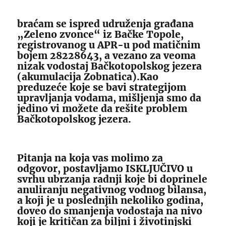
braćam se ispred udruženja građana
„Zeleno zvonce“ iz Bačke Topole,
registrovanog u APR-u pod matičnim
bojem 28228643, a vezano za veoma
nizak vodostaj Bačkotopolskog jezera
(akumulacija Zobnatica).Kao
preduzeće koje se bavi strategijom
upravljanja vodama, mišljenja smo da
jedino vi možete da rešite problem
Bačkotopolskog jezera.
Pitanja na koja vas molimo za
odgovor, postavljamo ISKLJUČIVO u
svrhu ubrzanja radnji koje bi doprinele
anuliranju negativnog vodnog bilansa,
a koji je u poslednjih nekoliko godina,
doveo do smanjenja vodostaja na nivo
koji je kritičan za biljni i životinjski