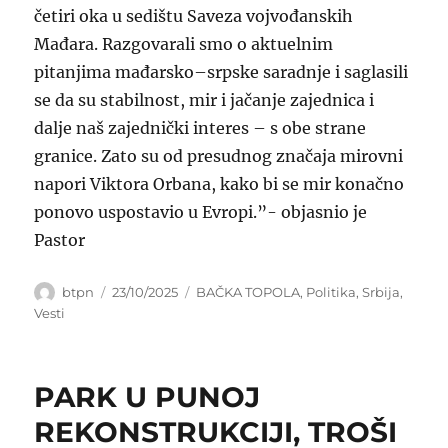
četiri oka u sedištu Saveza vojvođanskih
Mađara. Razgovarali smo o aktuelnim
pitanjima mađarsko–srpske saradnje i saglasili
se da su stabilnost, mir i jačanje zajednica i
dalje naš zajednički interes – s obe strane
granice. Zato su od presudnog značaja mirovni
napori Viktora Orbana, kako bi se mir konačno
ponovo uspostavio u Evropi.”- objasnio je
Pastor
Author
Posted
Categories
btpn
23/10/2025
BAČKA TOPOLA
,
Politika
,
Srbija
,
on
Vesti
PARK U PUNOJ
REKONSTRUKCIJI, TROŠI