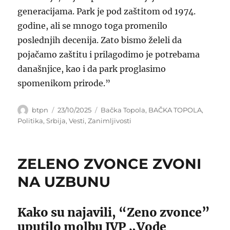
generacijama. Park je pod zaštitom od 1974.
godine, ali se mnogo toga promenilo
poslednjih decenija. Zato bismo želeli da
pojačamo zaštitu i prilagodimo je potrebama
današnjice, kao i da park proglasimo
spomenikom prirode.”
Author
Posted
Categories
btpn
23/10/2025
Bačka Topola
,
BAČKA TOPOLA
,
on
Politika
,
Srbija
,
Vesti
,
Zanimljivosti
ZELENO ZVONCE ZVONI
NA UZBUNU
Kako su najavili, “Zeno zvonce”
uputilo molbu JVP „Vode