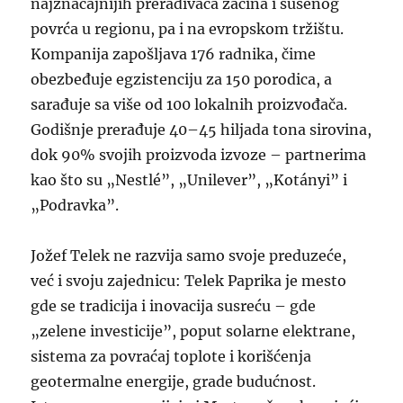
najznačajnijih prerađivača začina i sušenog
povrća u regionu, pa i na evropskom tržištu.
Kompanija zapošljava 176 radnika, čime
obezbeđuje egzistenciju za 150 porodica, a
sarađuje sa više od 100 lokalnih proizvođača.
Godišnje prerađuje 40–45 hiljada tona sirovina,
dok 90% svojih proizvoda izvoze – partnerima
kao što su „Nestlé”, „Unilever”, „Kotányi” i
„Podravka”.
Jožef Telek ne razvija samo svoje preduzeće,
već i svoju zajednicu: Telek Paprika je mesto
gde se tradicija i inovacija susreću – gde
„zelene investicije”, poput solarne elektrane,
sistema za povraćaj toplote i korišćenja
geotermalne energije, grade budućnost.