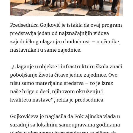
Predsednica Gojković je istakla da ovaj program
predstavlja jedan od najznačajnijih vidova
zajedničkog ulaganja u budućnost – u učenike,
nastavnike i u same zajednice.
„Ulaganje u objekte i infrastrukturu škola znači
poboljšanje života čitave jedne zajednice. Ovo
nisu samo materijalna sredstva – to je izraz
naše brige o deci, njihovom okruženju i
kvalitetu nastave“, rekla je predsednica.
Gojkovićeva je naglasila da Pokrajinska vlada u
saradnji sa lokalnim samoupravama godinama
ulaže u obrazovnu infrastrukturu sa ciljem da