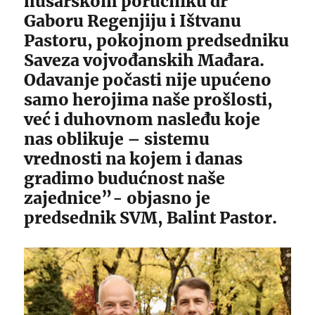
husarskom poručniku dr
Gaboru Regenjiju i Ištvanu
Pastoru, pokojnom predsedniku
Saveza vojvođanskih Mađara.
Odavanje počasti nije upućeno
samo herojima naše prošlosti,
već i duhovnom nasleđu koje
nas oblikuje – sistemu
vrednosti na kojem i danas
gradimo budućnost naše
zajednice”- objasno je
predsednik SVM, Balint Pastor.