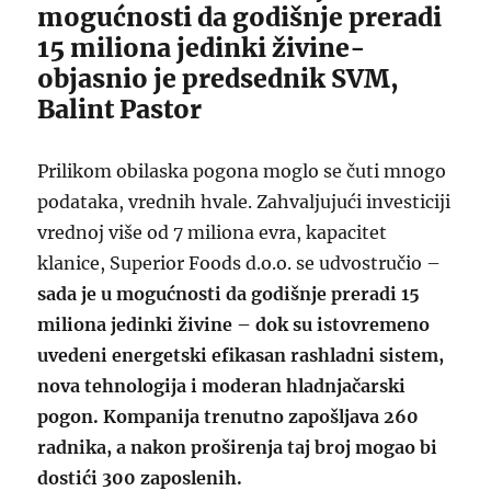
mogućnosti da godišnje preradi
15 miliona jedinki živine-
objasnio je predsednik SVM,
Balint Pastor
Prilikom obilaska pogona moglo se čuti mnogo
podataka, vrednih hvale. Zahvaljujući investiciji
vrednoj više od 7 miliona evra, kapacitet
klanice, Superior Foods d.o.o. se udvostručio –
sada je u mogućnosti da godišnje preradi 15
miliona jedinki živine – dok su istovremeno
uvedeni energetski efikasan rashladni sistem,
nova tehnologija i moderan hladnjačarski
pogon. Kompanija trenutno zapošljava 260
radnika, a nakon proširenja taj broj mogao bi
dostići 300 zaposlenih.