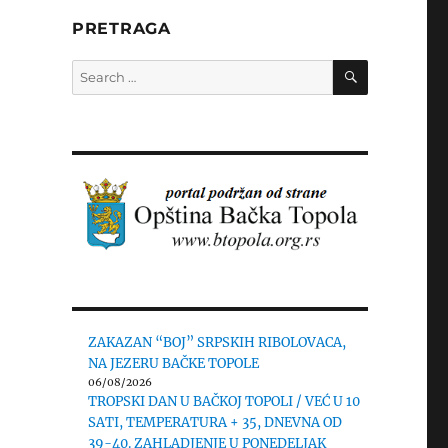
PRETRAGA
SEARCH
Search
for:
ZAKAZAN “BOJ” SRPSKIH RIBOLOVACA,
NA JEZERU BAČKE TOPOLE
06/08/2026
TROPSKI DAN U BAČKOJ TOPOLI / VEĆ U 10
SATI, TEMPERATURA + 35, DNEVNA OD
39-40. ZAHLADJENJE U PONEDELJAK