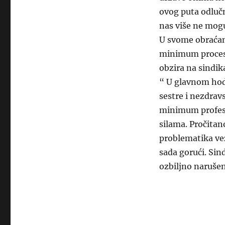
ovog puta odlučn
nas više ne mogu
U svome obraćanj
minimum procesa
obzira na sindik
“ U glavnom hodn
sestre i nezdrav
minimum profesi
silama. Pročitan
problematika ve
sada gorući. Sin
ozbiljno narušen