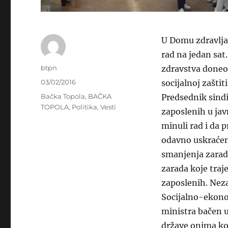
U Domu zdravlja 
rad na jedan sa
Author
btpn
zdravstva doneo 
Posted
03/02/2016
socijalnoj zaštiti
on
Categories
Bačka Topola
,
BAČKA
Predsednik sindi
TOPOLA
,
Politika
,
Vesti
zaposlenih u ja
minuli rad i da
odavno uskraćeni
smanjenja zarade
zarada koje tra
zaposlenih. Nez
Socijalno-ekono
ministra bačen u
države onima koj