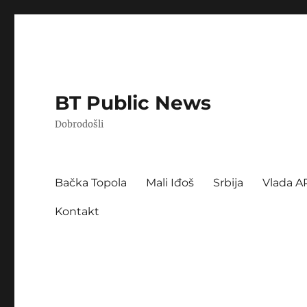
BT Public News
Dobrodošli
Bačka Topola
Mali Iđoš
Srbija
Vlada A
Kontakt