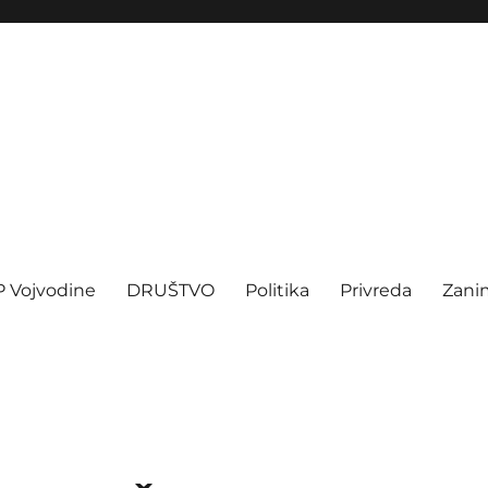
P Vojvodine
DRUŠTVO
Politika
Privreda
Zanim