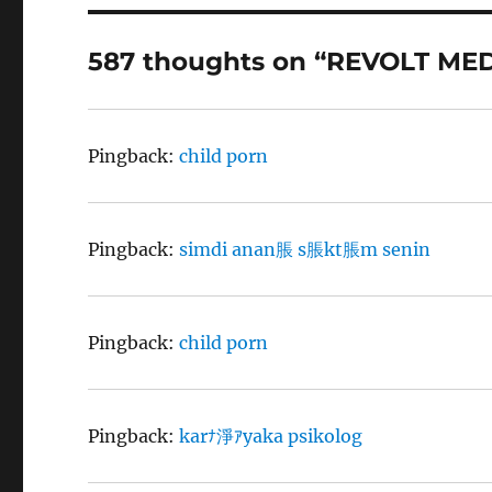
587 thoughts on “REVOLT M
Pingback:
child porn
Pingback:
simdi anan脹 s脹kt脹m senin
Pingback:
child porn
Pingback:
karﾅ淨ｱyaka psikolog