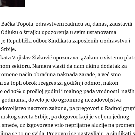
Bačka Topola, zdravstveni radnicu su, danas, zaustavili
t. Odluku o štrajku upozorenja u svim ustanovama
je Republički odbor Sindikata zaposlenih u zdravstvu i
 Srbije.
kata Vojislav Živković upozorava. „Zakon o sistemu plat
vnom sektoru. Namera vlasti da nam ukinu dodatak za
 promene način obračuna naknada zarade, a već smo
 za topli obrok i regres za godišnji odmor, nakon
 od 10% u prošloj godini i realnog pada vrednosti naših
je godinama, dovelo je do ogromnog nezadovoljstva
adovoljstvo nacrtom zakona, pa pregovori u Radnoj grup
mskog saveta Srbije, pa dogovor koji je voljom jednog
 smeće, uz izgovorene vrlo neprijatne aluzije na promen
ima se to ne sviđa. Pregovori se nastavljaju, a sindikati 