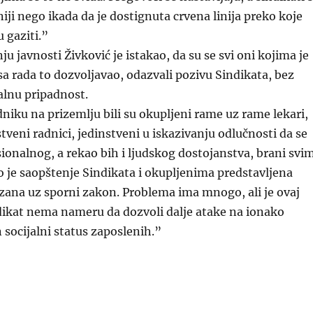
iji nego ikada da je dostignuta crvena linija preko koje
 gaziti.”
u javnosti Živković je istakao, da su se svi oni kojima je
 rada to dozvoljavao, odazvali pozivu Sindikata, bez
alnu pripadnost.
iku na prizemlju bili su okupljeni rame uz rame lekari,
stveni radnici, jedinstveni u iskazivanju odlučnosti da se
onalnog, a rekao bih i ljudskog dostojanstva, brani svi
o je saopštenje Sindikata i okupljenima predstavljena
zana uz sporni zakon. Problema ima mnogo, ali je ovaj
dikat nema nameru da dozvoli dalje atake na ionako
 socijalni status zaposlenih.”