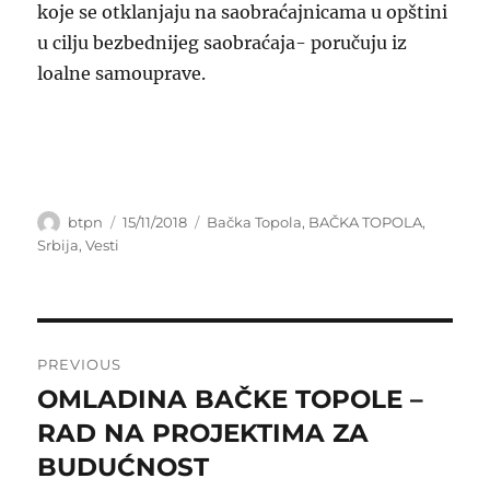
koje se otklanjaju na saobraćajnicama u opštini
u cilju bezbednijeg saobraćaja- poručuju iz
loalne samouprave.
Author
Posted
Categories
btpn
15/11/2018
Bačka Topola
,
BAČKA TOPOLA
,
on
Srbija
,
Vesti
Post
PREVIOUS
navigation
OMLADINA BAČKE TOPOLE –
Previous
post:
RAD NA PROJEKTIMA ZA
BUDUĆNOST