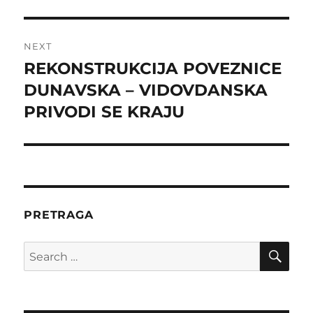
NEXT
REKONSTRUKCIJA POVEZNICE
Next
post:
DUNAVSKA – VIDOVDANSKA
PRIVODI SE KRAJU
PRETRAGA
SE
Search
for: