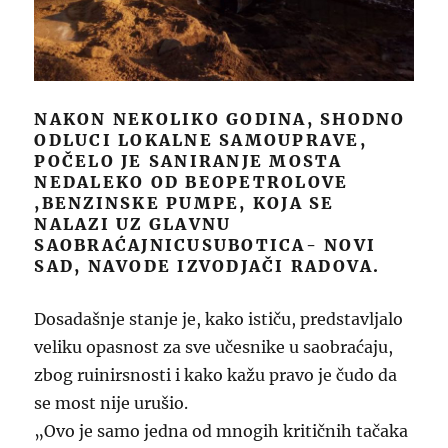
NAKON NEKOLIKO GODINA, SHODNO
ODLUCI LOKALNE SAMOUPRAVE,
POČELO JE SANIRANJE MOSTA
NEDALEKO OD BEOPETROLOVE
,BENZINSKE PUMPE, KOJA SE
NALAZI UZ GLAVNU
SAOBRAĆAJNICUSUBOTICA- NOVI
SAD, NAVODE IZVODJAČI RADOVA.
Dosadašnje stanje je, kako ističu, predstavljalo
veliku opasnost za sve učesnike u saobraćaju,
zbog ruinirsnosti i kako kažu pravo je čudo da
se most nije urušio.
„Ovo je samo jedna od mnogih kritičnih tačaka