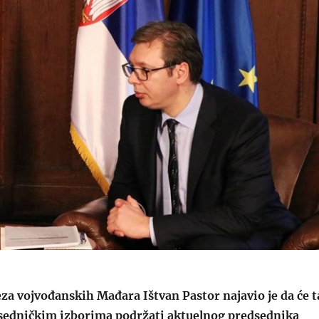
za vojvođanskih Mađara Ištvan Pastor najavio je da će t
sedničkim izborima podržati aktuelnog predsednika