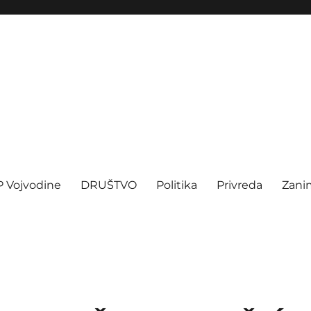
P Vojvodine
DRUŠTVO
Politika
Privreda
Zanim