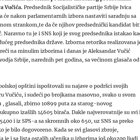
a Vučića.
Predsednik Socijalističke partije Srbije Ivica
 da će nakon parlamentarnih izbora nastaviti saradnju sa
om strankom,te da če njihov predsednički kandidat bit
. Naravno tu je i SNS koji je svog predsednika istakao ka
ućeg predsednika države. Izborna retorika realizovana j
eči na minulim izborima i danas je Aleksandar Vučić
odja Srbije, narednih pet godina, sa većinom glasača od
polskoj opštini ispoštovali su najave o podršci svojih
ru Vučiću, i sudeći po brojkama masovno, svako u svom
 , glasali, zbirno 10899 puta za starog-novog
ukupno izašlih 14605 birača. Dakle najverovatnije su svi 
5400 i iz SPS-a sa skromnih oko 650, uz SNS sa preko
ko je bilo dogovoreno. Kada se svi glasovi zbroje,
da je i sa lista ostalih učenika u izborima još oko200 ljudi