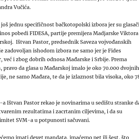
andra Vučića.
 još jednu specifičnost bačkotopolski izbora jer su glasač
inos pobedi FIDESA, partije premijera Madjarske Viktora
rskoj. Ištvan Pastor, predsednik Saveza vojvođanskih
e zadovoljan ishodom izbora ne samo jer je Fides
r, već i zbog dobrih odnosa Mađarske i Srbije. Prema
 pravo da glasa u Mađarskoj imalo je oko 70.000 dvojni
ije, ne samo Mađara, te da je izlaznost bila visoka, oko 7
a Ištvan Pastor rekao je novinarima u sedištu stranke d
tvarenim rezultatima i zacrtanim ciljevima, i da su
itimitet SVM-a u potpunosti sačuvani.
ćemo imati devet mandata, imaćemo pet ili šest, što