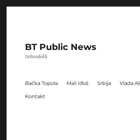
BT Public News
Dobrodošli
Bačka Topola
Mali Iđoš
Srbija
Vlada A
Kontakt