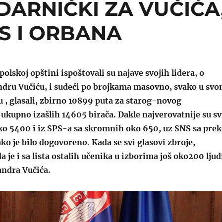
UDARNIČKI ZA VUČIĆA
ES I ORBANA
polskoj opštini ispoštovali su najave svojih lidera, o
andru Vučiću, i sudeći po brojkama masovno, svako u sv
 , glasali, zbirno 10899 puta za starog-novog
ukupno izašlih 14605 birača. Dakle najverovatnije su sv
ko 5400 i iz SPS-a sa skromnih oko 650, uz SNS sa pre
ako je bilo dogovoreno. Kada se svi glasovi zbroje,
da je i sa lista ostalih učenika u izborima još oko200 ljud
andra Vučića.