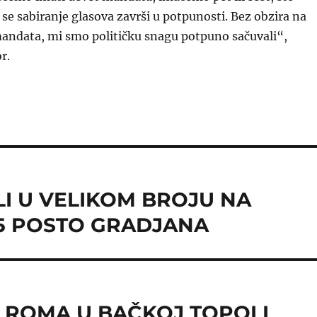
se sabiranje glasova završi u potpunosti. Bez obzira na
mandata, mi smo političku snagu potpuno sačuvali“,
r.
I U VELIKOM BROJU NA
75 POSTO GRADJANA
 ROMA U BAČKOJ TOPOLI