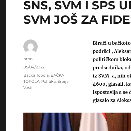
SNS, SVM I SPS 
SVM JOŠ ZA FID
Birači u bačkoto
podršci , Aleks
Author
btpn
političkom bloku
Posted
05/04/2022
predsednika, od 
on
Categories
Bačka Topola
,
BAČKA
iz SVM-a, nih o
TOPOLA
,
Politika
,
Srbija
,
4600, glasali, k
Vesti
ispostavlja a se 
glasalo za Aleks