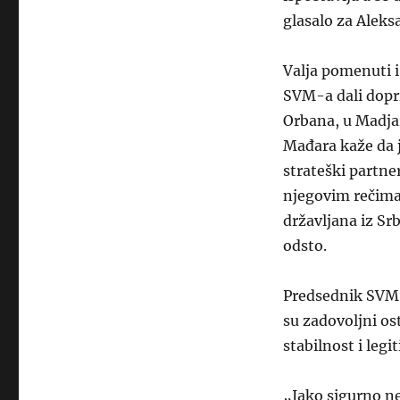
glasalo za Aleks
Valja pomenuti i
SVM-a dali dopr
Orbana, u Madja
Mađara kaže da j
strateški partne
njegovim rečima,
državljana iz Srb
odsto.
Predsednik SVM-
su zadovoljni os
stabilnost i leg
„Iako sigurno ne