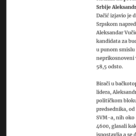
Srbije Aleksandr
Dačić izjavio je
Srpskom napredn
Aleksandar Vučić
kandidata za bud
u punom smislu r
neprikosnoveni v
58,5 odsto.
Birači u bačkoto
lidera, Aleksand
političkom bloku
predsednika, od 
SVM-a, nih oko 
4600, glasali ka
ispostavlja a se 