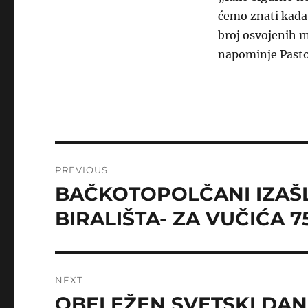
ćemo znati kada 
broj osvojenih 
napominje Pasto
Post
PREVIOUS
navigation
BAČKOTOPOLČANI IZAŠL
Previous
post:
BIRALIŠTA- ZA VUČIĆA 
NEXT
OBELEŽEN SVETSKI DAN
Next