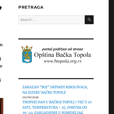
,
PRETRAGA
SEARCH
Search
for:
om
i
ko
i
ZAKAZAN “BOJ” SRPSKIH RIBOLOVACA,
NA JEZERU BAČKE TOPOLE
06/08/2026
TROPSKI DAN U BAČKOJ TOPOLI / VEĆ U 10
SATI, TEMPERATURA + 35, DNEVNA OD
39-40. ZAHLADJENJE U PONEDELJAK