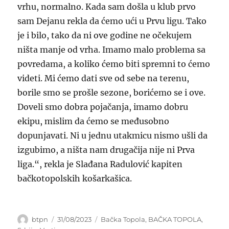
vrhu, normalno. Kada sam došla u klub prvo
sam Dejanu rekla da ćemo ući u Prvu ligu. Tako
je i bilo, tako da ni ove godine ne očekujem
ništa manje od vrha. Imamo malo problema sa
povredama, a koliko ćemo biti spremni to ćemo
videti. Mi ćemo dati sve od sebe na terenu,
borile smo se prošle sezone, borićemo se i ove.
Doveli smo dobra pojačanja, imamo dobru
ekipu, mislim da ćemo se međusobno
dopunjavati. Ni u jednu utakmicu nismo ušli da
izgubimo, a ništa nam drugačija nije ni Prva
liga.“, rekla je Slađana Radulović kapiten
bačkotopolskih košarkašica.
Author
Posted
Categories
btpn
31/08/2023
Bačka Topola
,
BAČKA TOPOLA
,