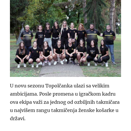
U novu sezonu Topolčanka ulazi sa velikim
ambicijama. Posle promena u igračkom kadru
ova ekipa važi za jednog od ozbiljnih takmičara
u najvišem rangu takmičenja ženske košarke u
državi.