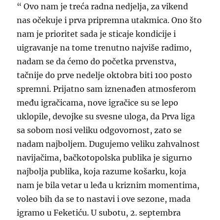
“ Ovo nam je treća radna nedjelja, za vikend
nas očekuje i prva pripremna utakmica. Ono što
nam je prioritet sada je sticaje kondicije i
uigravanje na tome trenutno najviše radimo,
nadam se da ćemo do početka prvenstva,
tačnije do prve nedelje oktobra biti 100 posto
spremni. Prijatno sam iznenađen atmosferom
među igračicama, nove igračice su se lepo
uklopile, devojke su svesne uloga, da Prva liga
sa sobom nosi veliku odgovornost, zato se
nadam najboljem. Dugujemo veliku zahvalnost
navijačima, bačkotopolska publika je sigurno
najbolja publika, koja razume košarku, koja
nam je bila vetar u leđa u kriznim momentima,
voleo bih da se to nastavi i ove sezone, mada
igramo u Feketiću. U subotu, 2. septembra