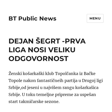
BT Public News
MENU
DEJAN ŠEGRT -PRVA
LIGA NOSI VELIKU
ODGOVORNOST
Ženski košarkaški klub Topolčanka iz Bačke
Topole nakon fantastičneih partija u Drugoj ligi
Srbije,od jeseni u najvišem rangu košarkašica
Srbije. U toku temeljne pripreme za uspešan
start takmičarske sezone.