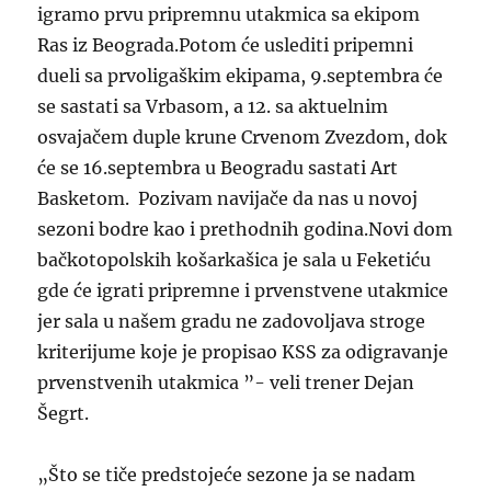
igramo prvu pripremnu utakmica sa ekipom
Ras iz Beograda.Potom će uslediti pripemni
dueli sa prvoligaškim ekipama, 9.septembra će
se sastati sa Vrbasom, a 12. sa aktuelnim
osvajačem duple krune Crvenom Zvezdom, dok
će se 16.septembra u Beogradu sastati Art
Basketom. Pozivam navijače da nas u novoj
sezoni bodre kao i prethodnih godina.Novi dom
bačkotopolskih košarkašica je sala u Feketiću
gde će igrati pripremne i prvenstvene utakmice
jer sala u našem gradu ne zadovoljava stroge
kriterijume koje je propisao KSS za odigravanje
prvenstvenih utakmica ”- veli trener Dejan
Šegrt.
„Što se tiče predstojeće sezone ja se nadam