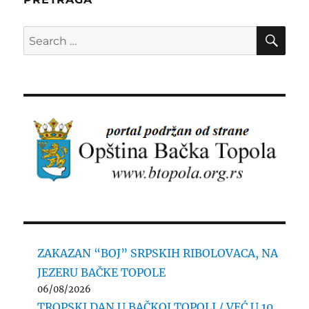
SE
Search
for:
ZAKAZAN “BOJ” SRPSKIH RIBOLOVACA, NA
JEZERU BAČKE TOPOLE
06/08/2026
TROPSKI DAN U BAČKOJ TOPOLI / VEĆ U 10