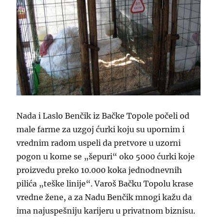
Nada i Laslo Benčik iz Bačke Topole počeli od
male farme za uzgoj ćurki koju su upornim i
vrednim radom uspeli da pretvore u uzorni
pogon u kome se „šepuri“ oko 5000 ćurki koje
proizvedu preko 10.000 koka jednodnevnih
pilića „teške linije“. Varoš Bačku Topolu krase
vredne žene, a za Nadu Benčik mnogi kažu da
ima najuspešniju karijeru u privatnom biznisu.