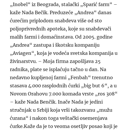
„Inobel“ iz Beograda, stalaćki „Sparić farm“ –
kaže Nada Bečik. Preduzeće „Andrea“ danas
ćurećim priplodom snabdeva više od sto
poljoprivrednih apoteka, koje su snabdevači
malih farmi i domaćinstava. Od 2005. godine
„Andrea“ zastupa i škotsku kompaniju
„Aviagen“, koja je vodeća svetska kompanija u
živinarstvu. – Moja firma zapošljava 25
radnika, plate se isplaćuju tačno u dan. Na
nedavno kupljenoj farmi „Fenbah“ trenutno
stasava 4.000 rasplodnih ćurki „big but 6“, a u
Novom Orahovu 7.000 komada vrste „ros 308“
– kaže Nada Benčik. Inače Nada je jedini
stručnjak u Srbiji koja vrši takozvanu „mužu
ćurana“ i nakon toga veštački osemenjava
ćurke.Kaže da je to veoma osetljiv posao koji je