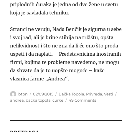
priplodnih ćuraka je jedna od dve žene u svetu
koja je savladala tehniku.
Stranci ne veruju, Nada Benčik je sigurna u sebe
i svoj rad, ali je brine stihija na tržištu, opšta
nelikvidnost i što ne zna da li će ono što proda
uspeti i da naplati. – Predstavnicima inostranih
firmi, kojima te probleme navedemo, ne mogu
da shvate da je to uopšte moguće – kaže
vlasnica farme „Andrea“.
Author
Posted
Categories
Tags
btpn
02/09/2015
Bačka Topola
,
Privreda
,
Vesti
on
on
andrea
,
backa topola
,
curke
49 Comments
Evropski
standard
na
privatnom
imanju