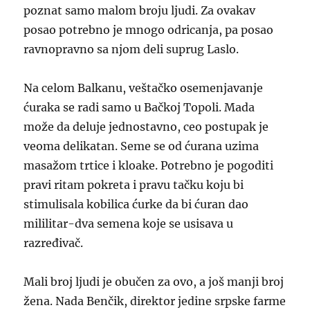
poznat samo malom broju ljudi. Za ovakav
posao potrebno je mnogo odricanja, pa posao
ravnopravno sa njom deli suprug Laslo.
Na celom Balkanu, veštačko osemenjavanje
ćuraka se radi samo u Bačkoj Topoli. Mada
može da deluje jednostavno, ceo postupak je
veoma delikatan. Seme se od ćurana uzima
masažom trtice i kloake. Potrebno je pogoditi
pravi ritam pokreta i pravu tačku koju bi
stimulisala kobilica ćurke da bi ćuran dao
mililitar-dva semena koje se usisava u
razređivač.
Mali broj ljudi je obučen za ovo, a još manji broj
žena. Nada Benčik, direktor jedine srpske farme