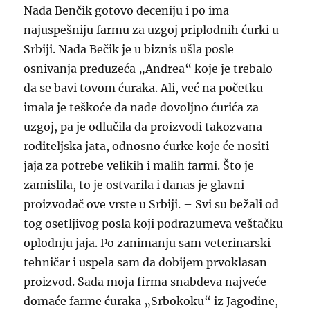
Nada Benčik gotovo deceniju i po ima
najuspešniju farmu za uzgoj priplodnih ćurki u
Srbiji. Nada Bečik je u biznis ušla posle
osnivanja preduzeća „Andrea“ koje je trebalo
da se bavi tovom ćuraka. Ali, već na početku
imala je teškoće da nađe dovoljno ćurića za
uzgoj, pa je odlučila da proizvodi takozvana
roditeljska jata, odnosno ćurke koje će nositi
jaja za potrebe velikih i malih farmi. Što je
zamislila, to je ostvarila i danas je glavni
proizvođač ove vrste u Srbiji. – Svi su bežali od
tog osetljivog posla koji podrazumeva veštačku
oplodnju jaja. Po zanimanju sam veterinarski
tehničar i uspela sam da dobijem prvoklasan
proizvod. Sada moja firma snabdeva najveće
domaće farme ćuraka „Srbokoku“ iz Jagodine,