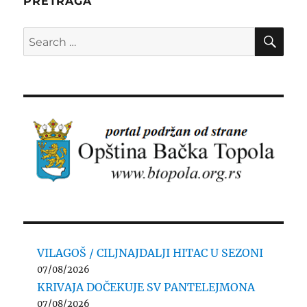
PRETRAGA
SE
Search
for:
VILAGOŠ / CILJNAJDALJI HITAC U SEZONI
07/08/2026
KRIVAJA DOČEKUJE SV PANTELEJMONA
07/08/2026