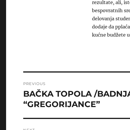
rezultate, ali, i
bespovratnih sr
delovanja studen
dodaje da pplaća
kućne budžete u
Post
PREVIOUS
navigation
BAČKA TOPOLA /BADNJA
Previous
post:
“GREGORIJANCE”