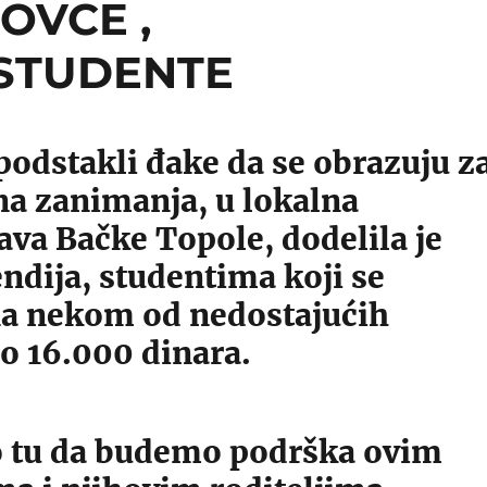
OVCE ,
 STUDENTE
podstakli đake da se obrazuju z
na zanimanja, u lokalna
va Bačke Topole, dodelila je
endija, studentima koji se
na nekom od nedostajućih
po 16.000 dinara.
tu da budemo podrška ovim