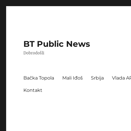
BT Public News
Dobrodošli
Bačka Topola
Mali Iđoš
Srbija
Vlada A
Kontakt