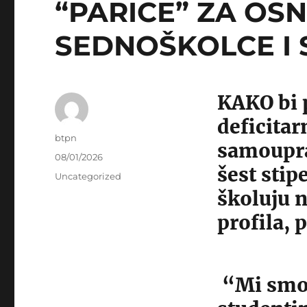
“PARICE” ZA OSN
SEDNOŠKOLCE I
KAKO bi 
deficitar
Author
btpn
samoupra
Posted
08/01/2026
šest stip
on
Categories
Uncategorized
školuju 
profila, 
“Mi smo 