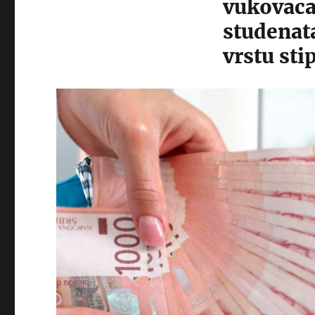
vukovaca
studenat
vrstu sti