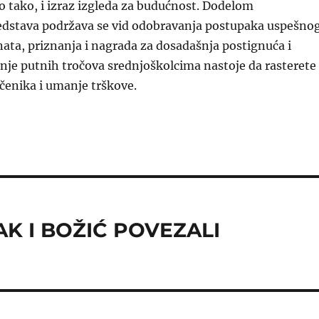
sto tako, i izraz izgleda za budućnost. Dodelom
edstava podržava se vid odobravanja postupaka uspešno
ata, priznanja i nagrada za dosadašnja postignuća i
nje putnih tročova srednjoškolcima nastoje da rasterete
čenika i umanje trškove.
K I BOŽIĆ POVEZALI