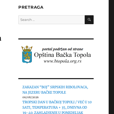
PRETRAGA
SEARCH
Search
for:
a
ZAKAZAN “BOJ” SRPSKIH RIBOLOVACA,
NA JEZERU BAČKE TOPOLE
06/08/2026
TROPSKI DAN U BAČKOJ TOPOLI / VEĆ U 10
SATI, TEMPERATURA + 35, DNEVNA OD
39-40. ZAHLADJENJE U PONEDELJAK