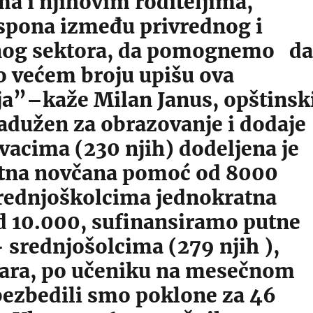
a i njihovim roditeljima,
pona između privrednog i
nog sektora, da pomognemo da
o većem broju upišu ova
a”–kaže Milan Janus, opštinsk
zadužen za obrazovanje i dodaje
vacima (230 njih) dodeljena je
tna novčana pomoć od 8000
srednjoškolcima jednokratna
 10.000, sufinansiramo putne
 srednjošolcima (279 njih ),
ara, po učeniku na mesečnom
bezbedili smo poklone za 46