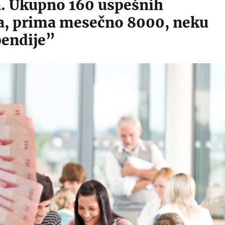
. Ukupno 160 uspešnih
a, prima mesečno 8000, neku
pendije”