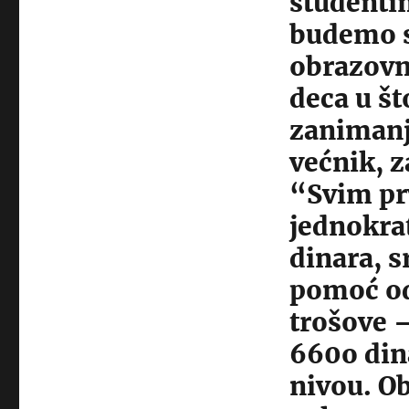
studentim
budemo s
obrazov
deca u št
zanimanj
većnik, 
“Svim pr
jednokra
dinara, 
pomoć od
trošove –
660o din
nivou. O