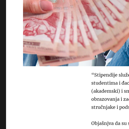
“Stipendije služ
studentima i đac
(akademski) i sm
obrazovanja i za
stručnjake i pod
Objašnjva da su 