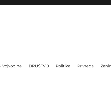
P Vojvodine
DRUŠTVO
Politika
Privreda
Zanim