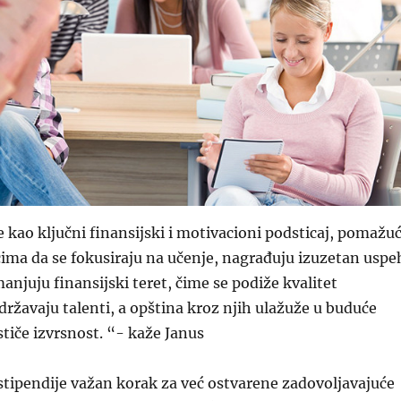
e kao ključni finansijski i motivacioni podsticaj, pomažuć
ima da se fokusiraju na učenje, nagrađuju izuzetan uspe
anjuju finansijski teret, čime se podiže kvalitet
državaju talenti, a opština kroz njih ulažuže u buduće
stiče izvrsnost. “- kaže Janus
stipendije važan korak za već ostvarene zadovoljavajuće