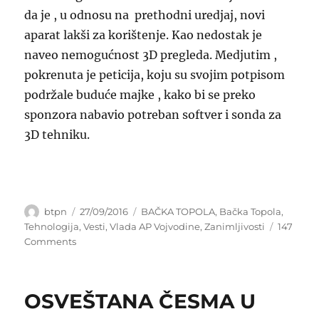
da je , u odnosu na prethodni uredjaj, novi
aparat lakši za korištenje. Kao nedostak je
naveo nemogućnost 3D pregleda. Medjutim ,
pokrenuta je peticija, koju su svojim potpisom
podržale buduće majke , kako bi se preko
sponzora nabavio potreban softver i sonda za
3D tehniku.
Author
Posted
Categories
btpn
27/09/2016
BAČKA TOPOLA
,
Bačka Topola
,
on
Tehnologija
,
Vesti
,
Vlada AP Vojvodine
,
Zanimljivosti
147
on
Comments
ULTRAZVUČNI
KOLOR
DOPLER
OSVEŠTANA ČESMA U
BAČKOTOPOLČANIMA