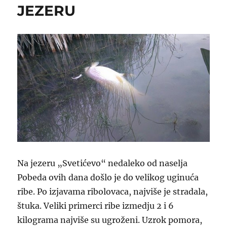
JEZERU
Na jezeru „Svetićevo“ nedaleko od naselja
Pobeda ovih dana došlo je do velikog uginuća
ribe. Po izjavama ribolovaca, najviše je stradala,
štuka. Veliki primerci ribe izmedju 2 i 6
kilograma najviše su ugroženi. Uzrok pomora,