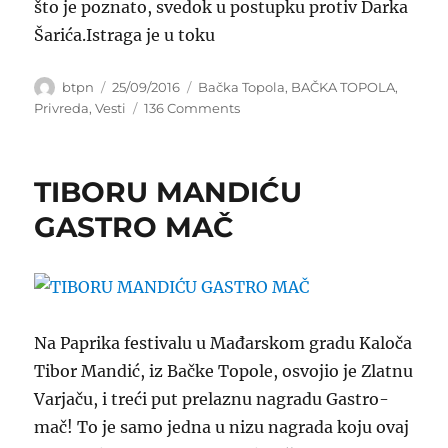
što je poznato, svedok u postupku protiv Darka
Šarića.Istraga je u toku
Author
Posted
Categories
btpn
25/09/2016
Bačka Topola
,
BAČKA TOPOLA
,
on
on
Privreda
,
Vesti
136 Comments
PLAMEN
PROGUTAO
JEZERSKU
TIBORU MANDIĆU
ČARDU
JERKOVIĆA
GASTRO MAČ
Na Paprika festivalu u Mađarskom gradu Kaloča
Tibor Mandić, iz Bačke Topole,
osvoji
o je
Zlatnu
Varjaču, i treći put prelaznu nagradu Gastro-
mač!
To je samo jedna u nizu nagrada koju ovaj