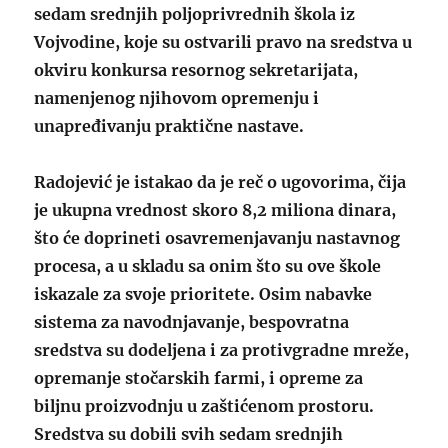
sedam srednjih poljoprivrednih škola iz
Vojvodine, koje su ostvarili pravo na sredstva u
okviru konkursa resornog sekretarijata,
namenjenog njihovom opremenju i
unapređivanju praktične nastave.
Radojević je istakao da je reč o ugovorima, čija
je ukupna vrednost skoro 8,2 miliona dinara,
što će doprineti osavremenjavanju nastavnog
procesa, a u skladu sa onim što su ove škole
iskazale za svoje prioritete. Osim nabavke
sistema za navodnjavanje, bespovratna
sredstva su dodeljena i za protivgradne mreže,
opremanje stočarskih farmi, i opreme za
biljnu proizvodnju u zaštićenom prostoru.
Sredstva su dobili svih sedam srednjih