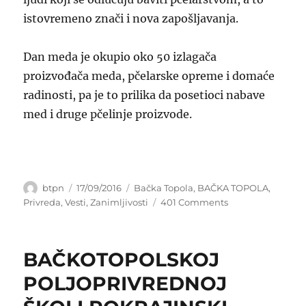
istovremeno znači i nova zapošljavanja.
Dan meda je okupio
oko 50 izlagača
proizvođača meda, pčelarske opreme i domaće
radinosti, pa je to prilika da posetioci nabave
med i druge pčelinje proizvode.
Author
Posted
Categories
btpn
17/09/2016
Bačka Topola
,
BAČKA TOPOLA
,
on
on
Privreda
,
Vesti
,
Zanimljivosti
401 Comments
PROMOCIJA
MEDA
NA
BAČKOTOPOLSKOJ
DANIMA
BAČKE
POLJOPRIVREDNOJ
TOPOLE