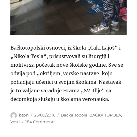
Bačkotopolski osnovci, iz škola „Čaki Lajoš“ i
„Nikola Tesla“, prisustvovali su liturgiji i
molitvi za početak nove školske godine. Sve se
odvija pod „okriljem, verske nastave, koju
pohadjaju učenici u svojim školama. Nastavak
je to valjane saradnje Hrama „SV. Ilije“ sa
decomkoja slušaju u školama veronauka.
Author
Posted
Categories
btpn
26/09/2016
Bačka Topola
,
BAČKA TOPOLA
,
on
on
Vesti
184 Comments
LITURGIJA
ZA