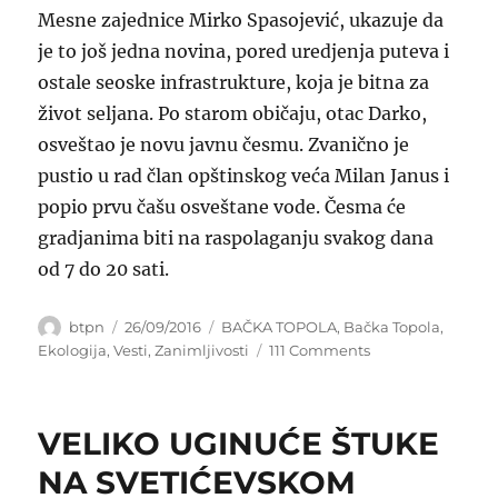
Mesne zajednice Mirko Spasojević, ukazuje da
je to još jedna novina, pored uredjenja puteva i
ostale seoske infrastrukture, koja je bitna za
život seljana. Po starom običaju, otac Darko,
osveštao je novu javnu česmu. Zvanično je
pustio u rad član opštinskog veća Milan Janus i
popio prvu čašu osveštane vode. Česma će
gradjanima biti na raspolaganju svakog dana
od 7 do 20 sati.
Author
Posted
Categories
btpn
26/09/2016
BAČKA TOPOLA
,
Bačka Topola
,
on
on
Ekologija
,
Vesti
,
Zanimljivosti
111 Comments
OSVEŠTANA
ČESMA
U
VELIKO UGINUĆE ŠTUKE
TOMISLAVCIMA
NA SVETIĆEVSKOM