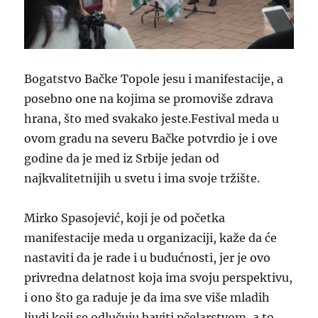
Bogatstvo
Bačke Topole
jesu i manifestacije, a
posebno one na kojima se promoviše zdrava
hrana, što med svakako jeste.
Festival meda u
ovom gradu na severu Bačke potvrdio je i ove
godine da je
m
ed iz Srbije jedan od
najkvalitetnijih u svetu i ima svoje tržište.
Mirko Spasojević, koji je od početka
manifestacije meda u organizaciji, kaže
da će
nastaviti da je rade
i u budućnosti, jer je ovo
privredna delatnost koja ima svoju perspektivu,
i ono što
ga
raduje je da
ima sve
više mladih
ljudi
koji se
odlučuj
u
bavi
ti
pčelarstvom, a to