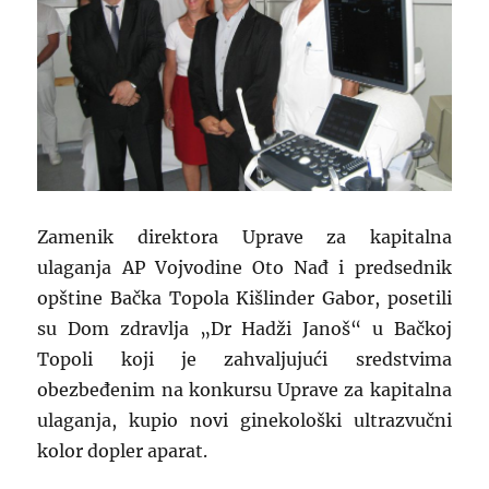
Zamenik direktora Uprave za kapitalna
ulaganja AP Vojvodine Oto Nađ i predsednik
opštine Bačka Topola Kišlinder Gabor, posetili
su Dom zdravlja „Dr Hadži Janoš“ u Bačkoj
Topoli koji je zahvaljujući sredstvima
obezbeđenim na konkursu Uprave za kapitalna
ulaganja, kupio novi ginekološki ultrazvučni
kolor dopler aparat.