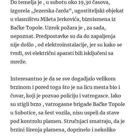
Do temelja je , u subotu oko 19,30 časova,
izgorela „Jezerska čarda“, ugostiteljski objekat
u vlasništvu Mileta Jerkovića, biznismena iz
Bačke Topole. Uzrok požara je , za sada,
nepoznat. Predpostavke su da do zapaljenja
nije došlo , od elektroinstalacije, jer su kako se
tvrdi, svi električni aparati bili isključeni sa
mreže.
Interesantno je da se sve dogadjalo velikom
brzinom i pored toga što je na licu mesta bio i
čuvar, koji je pozvao policiju i vatrogasce. Iako
su stigli brzo , vatrogasne brigade Bačke Topole
u Subotice, sa šest vozila, nisu uspeli da stave
pod kontrolu plamen. Stručnjaci smatraju, da je
brzini širenja plamena, doprinelo i nekoliko