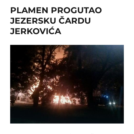
POČETAK
PLAMEN PROGUTAO
ŠKOLSKE
GODINE
JEZERSKU ČARDU
JERKOVIĆA