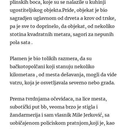
plinskih boca, koje su se nalazile u kuhinji
ugostiteljskog objekta.Pride, objekat je bio
sagradjen uglavnom od drveta a krov od trske,
pa je sve to doprinelo, da objekat, od nekoliko
stotina kvadratnih metara, sagori za nepunih
pola sata .
Plamen je bio tolikih razmera, da su
bačkotopolčani koji stanuju nekoliko
kilometara , od mesta dešavanja, mogli da vide
vatru, koja je osvetljavala severno nebo grada.
Prema tvrdnjama očevidaca, na lice mesta,
subotički put bb, veoma brzo je stigla i
žandarmerija i sam vlasnik Mile Jerković, sa
uobičajenom policiskom pratnjom,koji je, kao