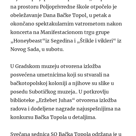
na prostoru Poljoprivredne škole otpočelo je
obeležavanje Dana Bačke Topol, u petak a
okončano spektakularnim vatrometom nakon
koncerta na Manifestacionom trgu grupe
„Honeybeast“iz Segedina i „Štikle i vikleri“ iz
Novog Sada, u subotu.
U Gradskom muzeju otvorena izložba
posvećena umetnicima koji su stvarali na
bačkotopolskoj koloniji a njihove su slike u
posedu Subotičkog muzeja.. U potkrovlju
biblioteke „Eržebet Juhas“ otvorena izložba
radova i dodeljene nagrade najuspešnijima na
konkursu Bačka Topola u detaljima.
Svečana sednica SO Bačka Topola održana je u