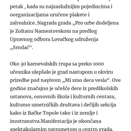
petak , kada su najzaslužnijim pojedincima i
oorganizacijama uručene plakete i
zahvalnice..Nagrada grada „Pro urbe dodeljena
je Zoltanu Namestovskom na predlog
Upravnog odbora Lovačkog udruženja
„Srndać“.
Oko 30 karnevalskih trupa sa preko 1000
učesnika ulepšalo je grad nastupom u okviru
priredbe pod nayivom „Mi smo deca vesla“. Ove
godine značajno je učešće dece iz predškolskih
ustanova, osnovnih škola i kulturnih centara,
kulturno umetničkih društava i dečijih sekcija
kako iz Bačke Topole tako i iz zemlje i
inostranstva.Manifestacija je okončana
spektakularnim vatrometom u centru grada.