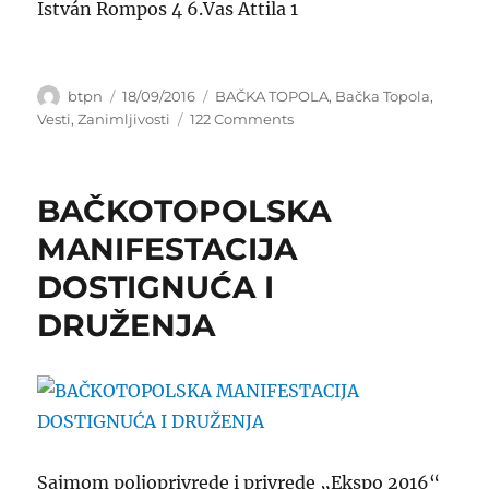
István Rompos 4 6.Vas Attila 1
Author
Posted
Categories
btpn
18/09/2016
BAČKA TOPOLA
,
Bačka Topola
,
on
on
Vesti
,
Zanimljivosti
122 Comments
GOROSTASI
IZ
SVETA
BAČKOTOPOLSKA
U
BAČKOJ
MANIFESTACIJA
TOPOLI
DOSTIGNUĆA I
DRUŽENJA
Sajmom poljoprivrede i privrede „Ekspo 2016“