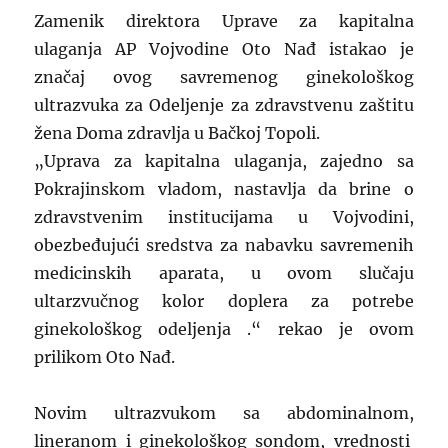
Zamenik direktora Uprave za kapitalna
ulaganja AP Vojvodine Oto Nađ istakao je
značaj ovog savremenog ginekološkog
ultrazvuka za Odeljenje za zdravstvenu zaštitu
žena Doma zdravlja u Bačkoj Topoli.
„Uprava za kapitalna ulaganja, zajedno sa
Pokrajinskom vladom, nastavlja da brine o
zdravstvenim institucijama u Vojvodini,
obezbeđujući sredstva za nabavku savremenih
medicinskih aparata, u ovom slučaju
ultarzvučnog kolor doplera za potrebe
ginekološkog odeljenja .“ rekao je ovom
prilikom Oto Nađ.
Novim ultrazvukom sa abdominalnom,
lineranom i ginekološkog sondom, vrednosti