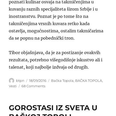
poznati kulinar osvaja na takmičenjima u
kuvanju raznih specijaliteta širom Srbije i u
inostranstvu. Poznat je po tome što na
takmičenjima vrsnih kuvara retko kada
ostavlja, mogućnostima, ostalim takmičarima
da se popnu na pobednički tron.
Tibor objašnjava, da je za postizanje ovakvih
rezultata, potrebno višegodišnje iskustvo ali i
talenat, koji najbolje izdvaja od drugih.
Author
Posted
Categories
btpn
18/09/2016
Bačka Topola
,
BAČKA TOPOLA
,
on
on
Vesti
68 Comments
TIBORU
MANDIĆU
GASTRO
GOROSTASI IZ SVETA U
MAČ