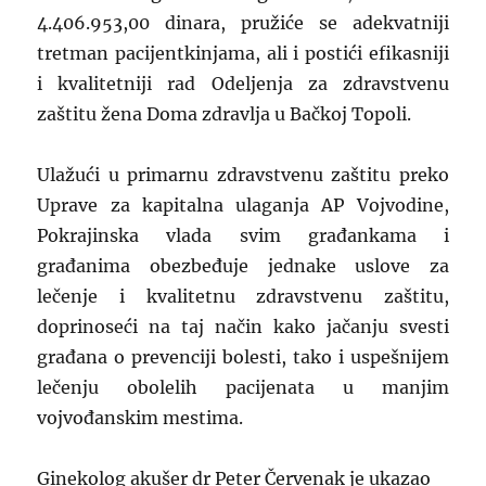
4.406.953,00 dinara, pružiće se adekvatniji
tretman pacijentkinjama, ali i postići efikasniji
i kvalitetniji rad Odeljenja za zdravstvenu
zaštitu žena Doma zdravlja u Bačkoj Topoli.
Ulažući u primarnu zdravstvenu zaštitu preko
Uprave za kapitalna ulaganja AP Vojvodine,
Pokrajinska vlada svim građankama i
građanima obezbeđuje jednake uslove za
lečenje i kvalitetnu zdravstvenu zaštitu,
doprinoseći na taj način kako jačanju svesti
građana o prevenciji bolesti, tako i uspešnijem
lečenju obolelih pacijenata u manjim
vojvođanskim mestima.
Ginekolog akušer dr Peter Červenak je ukazao