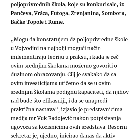
poljoprivrednih škola, koje su konkurisale, iz
Pančeva, Vršca, Futoga, Zrenjanina, Sombora,
Bačke Topole i Rume.
„Mogu da konstatujem da poljoprivredne škole
u Vojvodini na najbolji mogući način
imlementiraju teoriju u praksu, i kada je reč
ovim srednjim školama možemo govoriti o
dualnom obrazovanju. Cilj je svakako da sa
ovim investicijama utičemo da se u ovim
srednjim školama podignu kapaciteti, da njihov
rad bude što efikasniji, i da se unapredi
praktična nastava“, izjavio je predstavnicima
medija mr Vuk Radojević nakon potpisivanja
ugovora sa korisnicima ovih sredstava. Resorni
sekretar je, ujedno, inicirao danas da aktiv