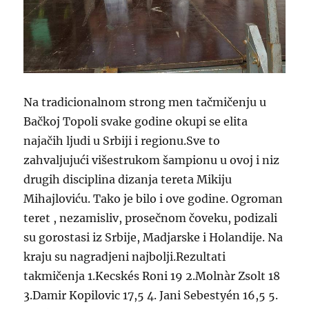
Na tradicionalnom strong men tačmičenju u
Bačkoj Topoli svake godine okupi se elita
najačih ljudi u Srbiji i regionu.Sve to
zahvaljujući višestrukom šampionu u ovoj i niz
drugih disciplina dizanja tereta Mikiju
Mihajloviću. Tako je bilo i ove godine. Ogroman
teret , nezamisliv, prosečnom čoveku, podizali
su gorostasi iz Srbije, Madjarske i Holandije. Na
kraju su nagradjeni najbolji.
Rezultati
takmičenja 1.Kecskés Roni 19 2.Molnàr Zsolt 18
3.Damir Kopilovic 17,5 4. Jani Sebestyén 16,5 5.