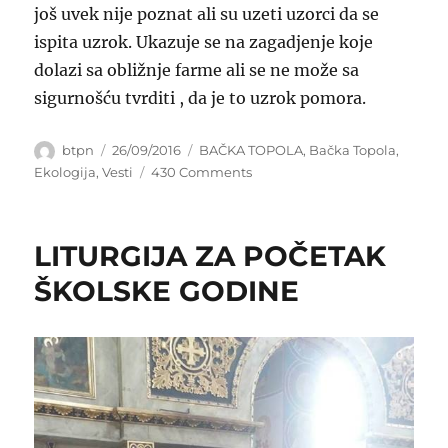
još uvek nije poznat ali su uzeti uzorci da se
ispita uzrok. Ukazuje se na zagadjenje koje
dolazi sa obližnje farme ali se ne može sa
sigurnošću tvrditi , da je to uzrok pomora.
Author
Posted
Categories
btpn
26/09/2016
BAČKA TOPOLA
,
Bačka Topola
,
on
on
Ekologija
,
Vesti
430 Comments
VELIKO
UGINUĆE
ŠTUKE
LITURGIJA ZA POČETAK
NA
SVETIĆEVSKOM
ŠKOLSKE GODINE
JEZERU