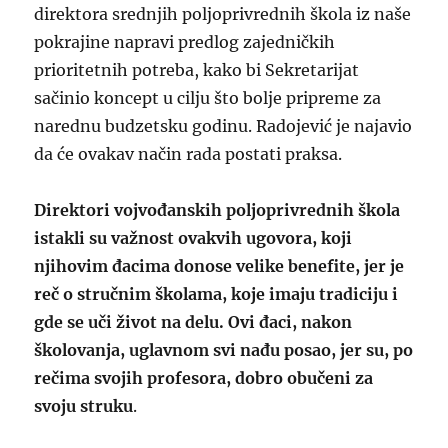
direktora srednjih poljoprivrednih škola iz naše
pokrajine napravi predlog zajedničkih
prioritetnih potreba, kako bi Sekretarijat
sačinio koncept u cilju što bolje pripreme za
narednu budzetsku godinu. Radojević je najavio
da će ovakav način rada postati praksa.
Direktori vojvođanskih poljoprivrednih škola
istakli su važnost ovakvih ugovora, koji
njihovim đacima donose velike benefite, jer je
reč o stručnim školama, koje imaju tradiciju i
gde se uči život na delu. Ovi đaci, nakon
školovanja, uglavnom svi nađu posao, jer su, po
rečima svojih profesora, dobro obučeni za
svoju struku
.