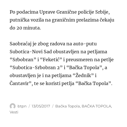
Po podacima Uprave Granične policije Srbije,
putnička vozila na graničnim prelazima čekaju
do 20 minuta.
Saobraćaj je zbog radova na auto-putu
Subotica-Novi Sad obustavljen na petljama
“Srbobran” i “Feketić” i preusmeren na petlje
“Subotica-Srbobran 2” i “Bačka Topola”, a
obustavljen je i na petljama “Žednik” i
Čantavir”, te se koristi petlja “Bačka Topola”.
Author
Posted
Categories
btpn
13/05/2017
Bačka Topola
,
BAČKA TOPOLA
,
on
Vesti