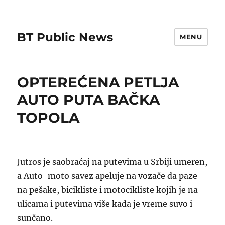
BT Public News
MENU
OPTEREĆENA PETLJA
AUTO PUTA BAČKA
TOPOLA
Jutros je saobraćaj na putevima u Srbiji umeren,
a Auto-moto savez apeluje na vozače da paze
na pešake, bicikliste i motocikliste kojih je na
ulicama i putevima više kada je vreme suvo i
sunčano.