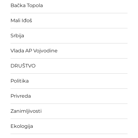
Bačka Topola
Mali Iđoš
Srbija
Vlada AP Vojvodine
DRUŠTVO
Politika
Privreda
Zanimljivosti
Ekologija