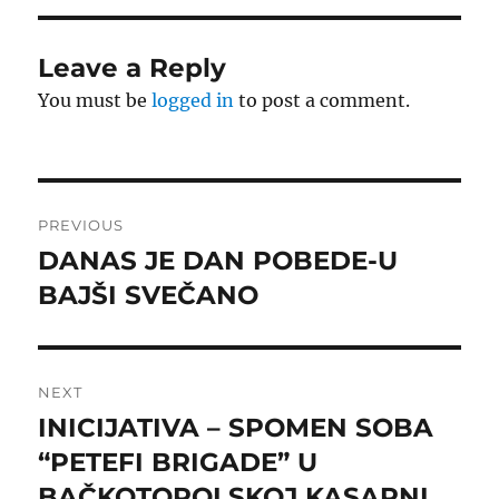
Leave a Reply
You must be
logged in
to post a comment.
Post
PREVIOUS
navigation
DANAS JE DAN POBEDE-U
Previous
post:
BAJŠI SVEČANO
NEXT
INICIJATIVA – SPOMEN SOBA
Next
post:
“PETEFI BRIGADE” U
BAČKOTOPOLSKOJ KASARNI