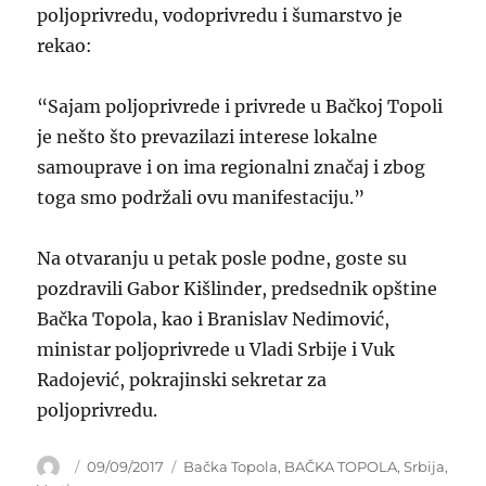
poljoprivredu, vodoprivredu i šumarstvo je
rekao:
“Sajam poljoprivrede i privrede u Bačkoj Topoli
je nešto što prevazilazi interese lokalne
samouprave i on ima regionalni značaj i zbog
toga smo podržali ovu manifestaciju.”
Na otvaranju u petak posle podne, goste su
pozdravili Gabor Kišlinder, predsednik opštine
Bačka Topola, kao i Branislav Nedimović,
ministar poljoprivrede u Vladi Srbije i Vuk
Radojević, pokrajinski sekretar za
poljoprivredu.
Author
Posted
Categories
09/09/2017
Bačka Topola
,
BAČKA TOPOLA
,
Srbija
,