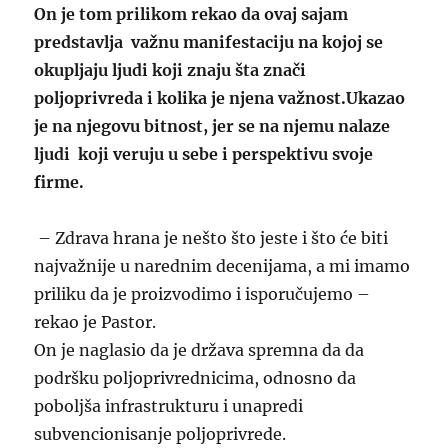
On je tom prilikom rekao da ovaj sajam
predstavlja važnu manifestaciju na kojoj se
okupljaju ljudi koji znaju šta znači
poljoprivreda i kolika je njena važnost.Ukazao
je na njegovu bitnost, jer se na njemu nalaze
ljudi koji veruju u sebe i perspektivu svoje
firme.
– Zdrava hrana je nešto što jeste i što će biti
najvažnije u narednim decenijama, a mi imamo
priliku da je proizvodimo i isporučujemo –
rekao je Pastor.
On je naglasio da je država spremna da da
podršku poljoprivrednicima, odnosno da
poboljša infrastrukturu i unapredi
subvencionisanje poljoprivrede.