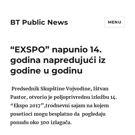
BT Public News
MENU
“EXSPO” napunio 14.
godina napredujući iz
godine u godinu
Predsednik Skupštine Vojvodine, Ištvan
Pastor, otvorio je poljoprivrednu izložbu 14.
“Ekspo 2017”,trodnevni sajam na kojem
posetioci mogu besplatno da pogledaju
ponudu oko 300 izlagača.