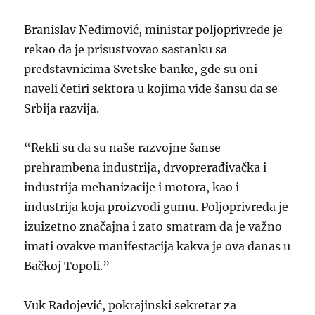
Branislav Nedimović, ministar poljoprivrede je
rekao da je prisustvovao sastanku sa
predstavnicima Svetske banke, gde su oni
naveli četiri sektora u kojima vide šansu da se
Srbija razvija.
“Rekli su da su naše razvojne šanse
prehrambena industrija, drvoprerađivačka i
industrija mehanizacije i motora, kao i
industrija koja proizvodi gumu. Poljoprivreda je
izuizetno značajna i zato smatram da je važno
imati ovakve manifestacija kakva je ova danas u
Bačkoj Topoli.”
Vuk Radojević, pokrajinski sekretar za