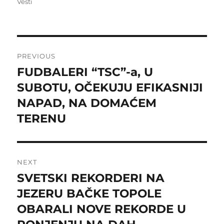
on
Vesti
Post
PREVIOUS
navigation
FUDBALERI “TSC”-a, U
Previous
post:
SUBOTU, OČEKUJU EFIKASNIJI
NAPAD, NA DOMAĆEM
TERENU
NEXT
SVETSKI REKORDERI NA
Next
post:
JEZERU BAČKE TOPOLE
OBARALI NOVE REKORDE U